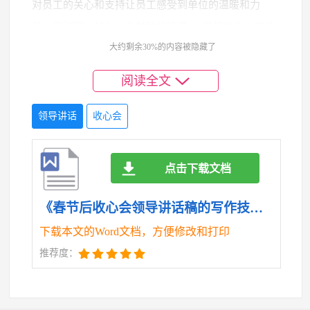
对员工的关心和支持让员工感受到单位的温暖和力
量。例如可以加入一些鼓励的话语：“我相信在大家的
大约剩余30%的内容被隐藏了
共同努力下我们一定能够克服各种困难完成各项工作
任务。”这样的话语既能够增强员工的信心又能够激发
阅读全文
他们的斗志。
领导讲话
收心会
六、注重情感表达与共鸣，做到以情动人
点击下载文档
讲话稿不仅要传达信息更要表达情感。在撰写讲
《春节后收心会领导讲话稿的写作技巧详解.doc》
话稿时要注重情感的表达与共鸣让员工感受到领导的
下载本文的Word文档，方便修改和打印
关怀和期望。可以通过对员工辛勤工作的肯定、对单
推荐度：
位未来发展的展望等方式来激发员工的归属感和使命
感。例如：“在过去的一年里大家付出了辛勤的汗水和
努力为单位的发展做出了重要贡献。我代表单位向大