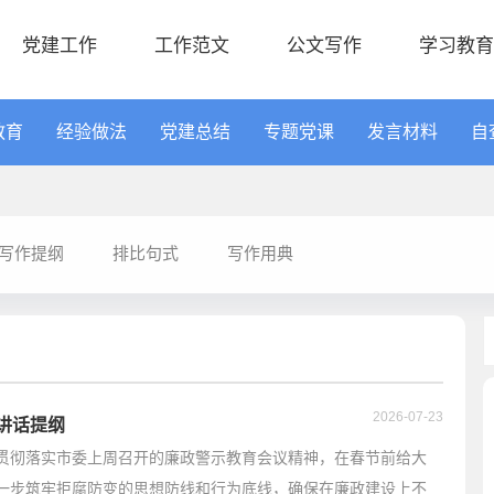
党建工作
工作范文
公文写作
学习教育
教育
经验做法
党建总结
专题党课
发言材料
自
写作提纲
排比句式
写作用典
2026-07-23
话讲话提纲
贯彻落实市委上周召开的廉政警示教育会议精神，在春节前给大
一步筑牢拒腐防变的思想防线和行为底线，确保在廉政建设上不