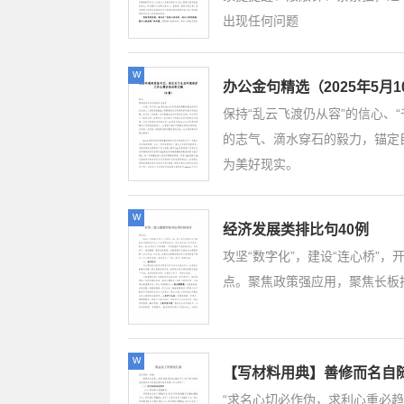
出现任何问题
w
办公金句精选（2025年5月1
保持“乱云飞渡仍从容”的信心、
的志气、滴水穿石的毅力，锚定
为美好现实。
w
经济发展类排比句40例
攻坚“数字化”，建设“连心桥”
点。聚焦政策强应用，聚焦长板
w
【写材料用典】善修而名自
“求名心切必作伪，求利心重必趋