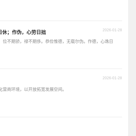
2026-01-28
日休；作伪，心劳日拙
。位不期骄，禄不期侈。恭俭惟德，无载尔伪。作德，心逸日
2026-01-28
化营商环境，以开放拓宽发展空间。