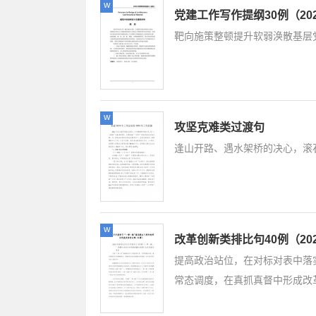
w
党建工作写作提纲30例（202
靶向施策整顿提升软弱涣散基层
w
攻坚克难类过渡句
逢山开路、遇水架桥的决心，滚
w
改革创新类排比句40例（20
提高政治站位，在对标对表中落
常态调度，在真抓真督中形成改