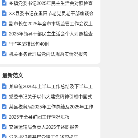
乡镇党委书记2025年民主生活会对照检查
发言材料（围绕“四个带头”）
XX县委书记在重阳节老党员老干部座谈会
上的讲话
副市长在2025年全市市场监管工作会议上
的讲话
2025年领导干部民主生活会个人对照检查
材料（“六个带头”）
“干”字型排比句40例
机关事务管理局党内法规落实情况报告
最新范文
某单位2026年上半年工作总结及下半年工
作计划
党委书记关于以伟大建党精神引领中国式
现代化新篇章的研讨发言
某县税务局2025年工作总结及2025年工作
打算
2025年全县群团工作情况汇报
交通运输局负责人2025年述职报告
党委书记抓基层党建工作述职报告