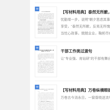
w
【写材料用典】泰然无所歉
忧勤增一步，说明“朝夕思虑其
享受，“泰然无所歉，反焉无所
当忧心政事，兢兢业业，鞠躬尽瘁
w
干部工作类过渡句
让“专业强、肯钻研”的干部有舞
w
【写材料用典】万卷纵横眼
万卷古今消永日，一窗昏晓送流