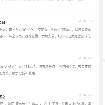
2026-07-02
0日）
“千磨万击还坚劲”的恒心、“咬定青山不放松”的决心，以愚公移山
目标、持之以恒，找准位置、贡献力量，切实推动美好蓝图转化
2026-06-28
，开展“大整治”。站位制高点，培育增长点，把控风险点，夯实支撑
扬优势，聚焦短板补差距。
2026-06-25
随之
邪”。如同“腹有诗书气自华”，“名”并不是一件可以速成的事。学