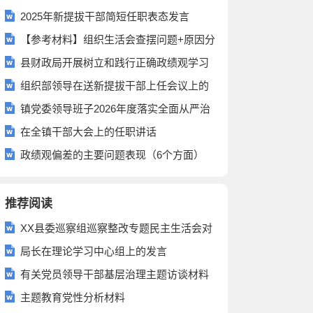
2025年新提拔干部简短任职表态发言
【参考材料】组织生活会查摆问题+原因分
析+整改措施（267例）
县财政局开展树立和践行正确政绩观学习
教育动员部署会上的讲话
组织部领导在送新提拔干部上任会议上的
讲话
镇党委领导班子2026年度落实全面从严治
党主体责任和党风廉政建设责任制情况的
在全镇干部大会上的任职讲话
报告
政绩观偏差的主要问题表现（6个方面）
推荐阅读
XX县委巡察组巡察整改专题民主生活会对
照检查材料
局长在理论学习中心组上的发言
有关党员领导干部基层治理主题访谈材料
汇编（5篇）
主题教育党性分析材料