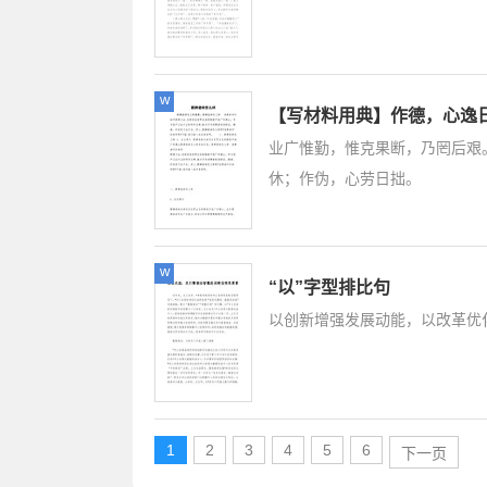
w
【写材料用典】作德，心逸
业广惟勤，惟克果断，乃罔后艰
休；作伪，心劳日拙。
w
“以”字型排比句
以创新增强发展动能，以改革优
1
2
3
4
5
6
下一页