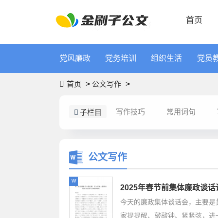
首页
党风廉政
党务培训
组织生活
党员
首页
>
公文写作
>
写作技巧
常用词句
子栏目
公文写作
w
2025年春节前集体廉政谈
今天的廉政集体谈话会，主要是
家提提醒、敲敲钟、紧紧弦，进