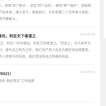
，增强“四个意识”、坚定“四个自信”、做到“两个维护”，团结带
开创未来、埋头苦干、勇毅前行，为实现第二个百年奋斗目标、
而不懈奋斗。
2026-06-06
谋也，利在天下者谋之
谋之；利在一时勿谋也，利在万世者谋之。”历史上，大凡有作为
利、谋长远之利为己任。我们共产党人在这方面应该站得更高，
人民群众的利益，我们党没有自己特殊的利益...
2026-05-21
6521）
赴“新舒英才”工作品牌