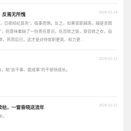
2026-02-14
，反焉无所愧
事，日夜经纪其务”，临事而惧。反之，如果官职越高，越是贪图
愧”，则意味着缺了一份责任意识。吃百姓之饭，穿百姓之衣，自
，死而后已，这才是对待官职更高、权力更...
2026-02-12
台，助“会干事、能成事”的干部快成长。
2026-02-12
欲枯，一窗昏晓送流年
年。