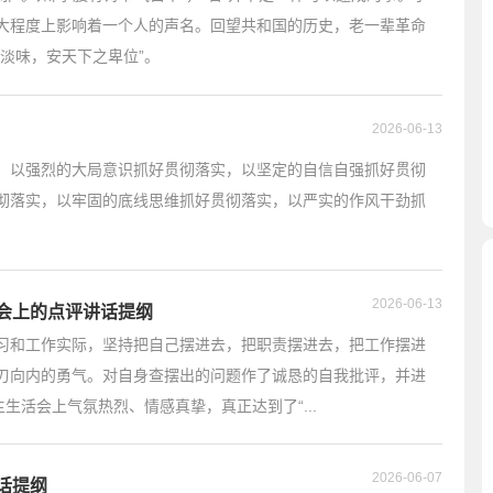
大程度上影响着一个人的声名。回望共和国的历史，老一辈革命
淡味，安天下之卑位”。
2026-06-13
，以强烈的大局意识抓好贯彻落实，以坚定的自信自强抓好贯彻
彻落实，以牢固的底线思维抓好贯彻落实，以严实的作风干劲抓
2026-06-13
活会上的点评讲话提纲
习和工作实际，坚持把自己摆进去，把职责摆进去，把工作摆进
刃向内的勇气。对自身查摆出的问题作了诚恳的自我批评，并进
生活会上气氛热烈、情感真挚，真正达到了“...
2026-06-07
话提纲