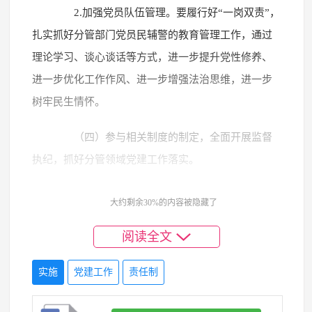
2.加强党员队伍管理。要履行好“一岗双责”，
扎实抓好分管部门党员民辅警的教育管理工作，通过
理论学习、谈心谈话等方式，进一步提升党性修养、
进一步优化工作作风、进一步增强法治思维，进一步
树牢民生情怀。
（四）参与相关制度的制定，全面开展监督
执纪，抓好分管领域党建工作落实。
1.严肃政治纪律和政治规矩。推动政治监督具
大约剩余30%的内容被隐藏了
体化常态化，把监督贯穿于党领导经济社会发展全过
阅读全文
程，以强有力监督推动在经济社会发展各领域各方面
切实贯彻“两个维护”的要求，确保习近平总书记关于
实施
党建工作
责任制
经济社会发展的重要指示批示、党中央各项决策部署
得到严肃认真贯彻落实。认真开展党性党风党纪教