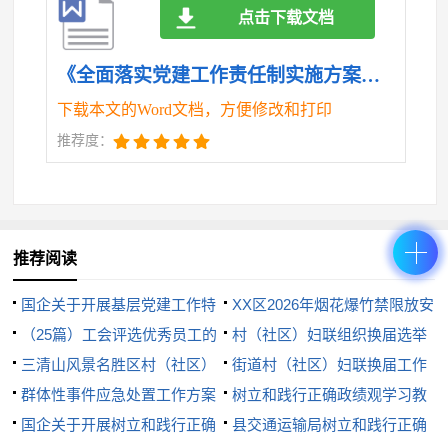
点击下载文档
育，以学习贯彻《中国共产党纪律处分条例》为重
点，抓好经常性廉政教育，开展各类警示教育活动，
《全面落实党建工作责任制实施方案模板.doc》
营造浓厚廉政教育氛围，引导党员干部自觉在受教育
下载本文的Word文档，方便修改和打印
和监督的环境中工作生活，知敬畏、存戒惧、守底
推荐度：
线。
2.驰而不息纠治“四风”。严格落实中央八项规
定精神，发扬钉钉子精神，打赢作风建设持久战。紧
推荐阅读
盯“四风”新表现新动向，密切关注苗头性、倾向性、
隐蔽性问题，对顶风违纪的严肃惩治、绝不手软。持
国企关于开展基层党建工作特
XX区2026年烟花爆竹禁限放安
续纠治影响党中央决策部署贯彻落实、漠视侵害群众
色品牌创建活动实施方案
（25篇）工会评选优秀员工的
全管理工作方案
村（社区）妇联组织换届选举
利益的形式主义、官僚主义，坚决查处不尊重规律、
方案
三清山风景名胜区村（社区）
工作实施方案
街道村（社区）妇联换届工作
“两委”换届选举工作实施方案
群体性事件应急处置工作方案
实施方案
树立和践行正确政绩观学习教
不尊重客观实际和群众需要的乱作为问题，以及推诿
国企关于开展树立和践行正确
育实施方案
县交通运输局树立和践行正确
扯皮、玩忽职守、不思进取的不作为问题。深入纠治