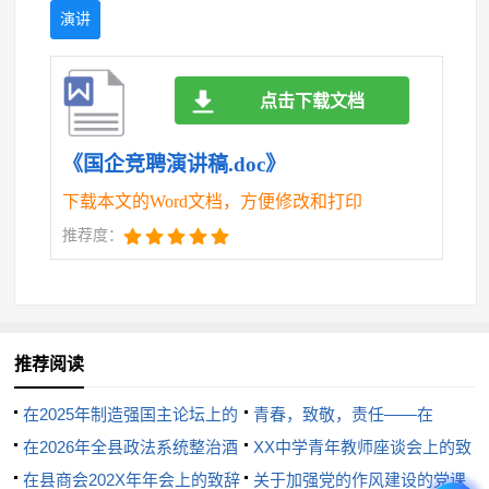
成员沟通交流，共同制定宣传计划，明确各自职责，
演讲
确保宣传工作有序进行。同时，我也会注重与其他部
门的协作配合，争取得到他们的支持和帮助，共同推
点击下载文档
动公司宣传工作的全面发展。四是注重实效评估与持
续改进。我将定期对宣传效果进行评估分析，总结经
《国企竞聘演讲稿.doc》
验教训，及时调整宣传策略和方向。通过持续改进和
下载本文的Word文档，方便修改和打印
创新实践，不断提高宣传工作的质量和效率，为公司
推荐度：
的发展注入新的活力。此外，我还将注重培养自己的
领导力和组织协调能力。作为宣传专干中层干部，我
不仅要做好具体的宣传工作，还要带领团队共同前
进。因此，我将努力提升自己的领导力水平，学会如
推荐阅读
何激发团队成员的积极性和创造力，共同为公司的发
在2025年制造强国主论坛上的
青春，致敬，责任——在
展贡献力量。
欢迎词
在2026年全县政法系统整治酒
“12.9”演经典活动上的总结讲话
XX中学青年教师座谈会上的致
驾醉驾警示教育会议上的讲话
在县商会202X年年会上的致辞
辞
关于加强党的作风建设的党课
当然，我也清楚地认识到，竞聘这一岗位对我而