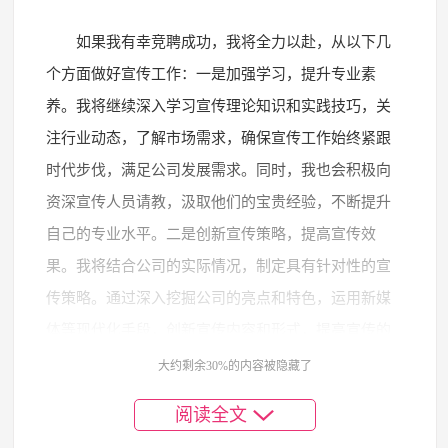
如果我有幸竞聘成功，我将全力以赴，从以下几
个方面做好宣传工作：一是加强学习，提升专业素
养。我将继续深入学习宣传理论知识和实践技巧，关
注行业动态，了解市场需求，确保宣传工作始终紧跟
时代步伐，满足公司发展需求。同时，我也会积极向
资深宣传人员请教，汲取他们的宝贵经验，不断提升
自己的专业水平。二是创新宣传策略，提高宣传效
果。我将结合公司的实际情况，制定具有针对性的宣
传策略。通过深入挖掘公司的亮点和特色，运用新媒
体等现代化手段，创新宣传内容和形式，提高宣传的
吸引力和影响力。例如，我们可以利用社交媒体平台
大约剩余30%的内容被隐藏了
开展线上活动，与客户互动，提升品牌知名度和美誉
阅读全文
度。三是强化团队协作，形成合力。我将积极与团队