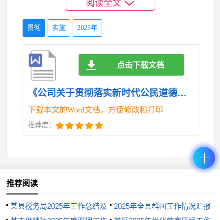
阅读全文
众生命安全放在第一位。抢险工作先后组织应急工作
人员500余名，抢险车辆40辆，及时清理了道路及排水
贯彻
实施
2025年
口积存的红泥，及时恢复小城正常的交通秩序。
点击下载文档
（六）维护网络安全，加强日常管理。一是
加强组织领导，健全安全机制。为加强对网络安全工
《公司关于贯彻落实新时代公民道德建设实施纲要2025年上半年工作总结.doc》
作的组织领导，公司通过会议讨论，结合工作实际，
下载本文的Word文档，方便修改和打印
及时调整领导班子成员分工，明确分管领导，全面做
推荐度：
好网络安全管理日常协调、督促工作，由公司办公室
负责网络维护和日常技术管理工作，形成自上而下、
一级抓一级、层层抓落实的网络安全管理责任体系。
二是加强日常管控，提升处置能力。常态化防范化解
推荐阅读
隐患排查工作，提高苗头性倾向性问题的发现力、研
某县税务局2025年工作总结及
2025年全县群团工作情况汇报
判力、处置力。按照维稳应急有关要求，对重大事件