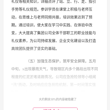
礼仪等相关知识，详细点评了站、立、行、走、指引
手势等礼仪规范。参训学员在课堂上积极与老师互
动，在思维上与老师同频共振，培训效果达到了预
期。通过培训，使大家在学习中实践、在体验中改
变，大大提高了集团公司全体干部职工的职业技能与
礼仪素养，为公司持续发展、企业文化建设以及打造
高效团队提供了坚实的基础。
（五）加强生态保护，筑牢安全屏障。五月
中旬，x出现暴雨天气，导致辖区内多个路段出现不同
程度的红泥淤堵道路情况。公司应急抢险领导小组闻
“汛”而动，及时响应应急抢险机制，第一时间落实强
降雨应对防范工作，及时更新防汛应急应对预案，科
大约剩余30%的内容被隐藏了
学做好应急物资储备、24小时值班值守和应急抢险队
伍前置，有力有序开展抢险清淤工作，把保障人民群