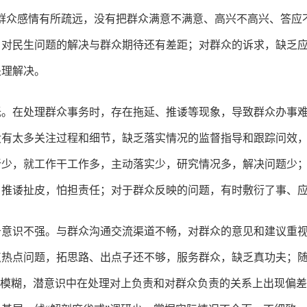
群众感情有所疏远，没有把群众满意不满意、高兴不高兴、答应
，对民生问题的解决与群众期待还有差距；对群众的诉求，缺乏
处理解决。
低。在处理群众事务时，存在拖延、推诿等现象，导致群众办事
没有太多关注过程和细节，缺乏落实情况的监督指导和跟踪问效
新少，就工作干工作多，主动落实少，研究情况多，解决问题少
，推诿扯皮，怕担责任；对于群众反映的问题，有时敷衍了事、
务意识不强。与群众沟通交流渠道不畅，对群众的意见和建议重
点热点问题，拓思路、出点子还不够，服务群众，缺乏真功夫；
现模糊，潜意识中在处理对上负责和对群众负责的关系上出现偏