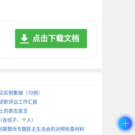
的次数也不多，导致联系群众、服务群众的主
情，但由于长期在机关工作，对帮扶联系村群
点击下载文档
系统学、及时跟进学、联系实际学，夯实理论
实实践者。
群众路线，积极主动深入基层调查研究，与群
见实例集锦（70例）
记述职评议工作汇报
问题。
会上的表态发言
（含班子、个人）
时间聚焦到抓落实上，让抓落实成为常态。敢
问题整改专题民主生活会的对照检查材料
上的精神状态，推动各项工作落实落细落地见