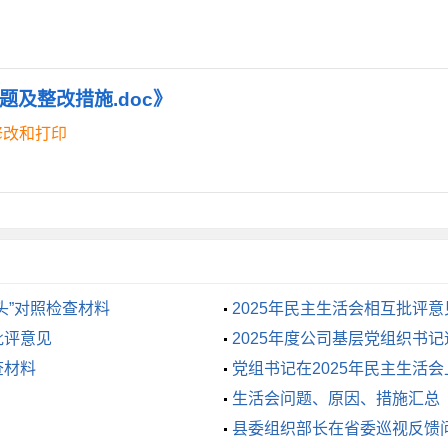
有所淡化。日常与群众打交道深入沟通交流少，沉下去进村入户
够，对群众的困难诉求解决帮助不够。思想上对群众怀有深厚感
意为人民服务意识一定程度上有所淡化。
题及整改措施.doc》
修改和打印
，坚定理想信念。持之以恒学原文、悟原理、读原著，做到全面
神追求，自觉做A新时代中国特色社会主义思想的坚定信仰者和忠
，提升服务能力。始终坚持以人民为中心的发展思想，带头践行
头”对照检查材料
2025年民主生活会相互批评意
批评意见
2025年度公司基层党组织书
所需所想所盼，着力解决好人民群众最关心最直接最现实的利益
查材料
党组书记在2025年民主生活
生活会问题、原因、措施汇总
，树立良好形象。勤勉敬业、担当作为，以身作则把主要精力和
县委组织部长在省委巡视反馈
面对重大挑战、肩负重大责任、面对困难矛盾，始终保持昂扬向