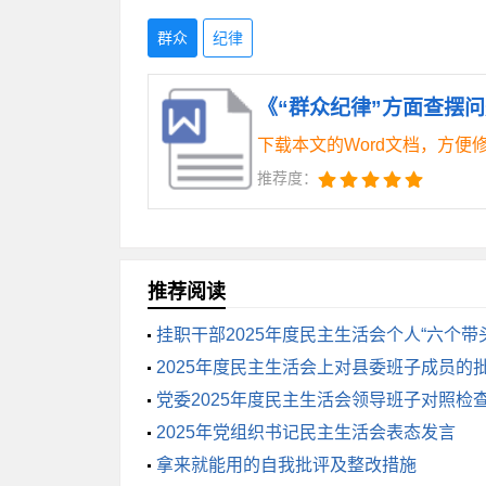
（三）厚植为民情怀不高，宗旨意识
群众
纪律
动性有所降低，对群众的所思所想了解不
众所思所盼了解不够，帮助不够，全心全
《“群众纪律”方面查摆问
下载本文的Word文档，方便
三、整改措施
推荐度：
（一）加强理论学习，提升思想觉悟
基础，坚定理想信念。坚守共产党人的精
推荐阅读
（二）强化宗旨意识，厚植为民情怀
挂职干部2025年度民主生活会个人“六个带
2025年度民主生活会上对县委班子成员的
众面对面交流、心贴心谈话，了解群众的
党委2025年度民主生活会领导班子对照检
2025年党组织书记民主生活会表态发言
（三）坚持求真务实，端正工作作风
拿来就能用的自我批评及整改措施
于直面矛盾，不回避问题、不推卸责任，