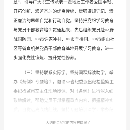
章”，引导广大职工传承老一辈地质工作者爱国奉献、
开拓创新、艰苦奋斗的优良传统，增强遵规守纪、清
正廉洁的思想自觉和行动自觉。坚持把党纪学习教育
与党员干部教育培训贯通起来，先后组织党员赴××野
战国防园、××市许家冲村、××市羊楼洞、××市峒山社
区等省直机关党员干部教育基地开展学习教育，进一
步强化党性锻炼、提升党性修养。
（三）坚持联系实际学。坚持阐释解读助学，举
办《条例》专题培训，邀请××省纪委派出纪检监察工
委纪检监察室主任现场授课，对《条例》进行深入细
致地解读，帮助党员干部掌握重点内容，把握精神实
质，自觉远离底线红线。坚持专题培训深学，举办纪
检干部培训班，深入学习领会习近平总书记关于党的
大约剩余30%的内容被隐藏了
自我革命的重要思想，集中学习党章党规党纪，分析