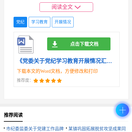
阅读全文
研判风险隐患，剖析交流典型案例，着力提升监督执
纪业务能力。坚持警示教育促学，及时通报违纪违法
党纪
学习教育
开展情况
典型案例，观看警示教育片，用身边事教育身边人，
引导全体干部职工受警醒、明底线、知敬畏。坚持深
点击下载文档
入一线践学，组织制作纪法教育演示片，开展“送纪法
到一线”活动，对野外项目组成员进行纪法知识宣讲，
《党委关于党纪学习教育开展情况汇报.doc》
以寓教于乐的形式教育广大职工纪律规矩是什么，能
下载本文的Word文档，方便修改和打印
干什么、不能干什么，筑牢拒腐防变的防线。
推荐度：
三、强化统筹结合，深刻把握党纪学习教育的内
涵外延，推动党纪学习教育与地质调查事业高质量发
展两手抓两促进
推荐阅读
知者行之始，行者知之成。党中央明确要求，开
市纪委监委关于党建工作品牌
某镇巩固拓展脱贫攻坚成果同
展党纪学习教育要坚持两手抓两促进，力戒形式主