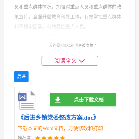
员和重点群体情况，加强对重点人员和重点群体的政
策宣传，全面开展教育疏导工作，有效掌控重点群体
和不稳定因素，有效稳控重点人员。
4.聚焦信访隐患。对与群众密切相关的和影响社
大约剩余30%的内容被隐藏了
会稳定的问题进行重点排查。做到每天排查一次，不
漏一事、不漏一人。对排查出的各类信访隐患，尤其
阅读全文
对有可能引发群体性上访，或有越级上访苗头的纠纷
和隐患，组织相关人员密切关注其动向，做到及时发
后进
现、及时上报、及时到位、及时调处，把矛盾化解在
萌芽状态。
点击下载文档
三、优化综治环境，筑牢村镇治安联动防线
（责任人：x，完成时限：20xx年全年）
《后进乡镇党委整改方案.doc》
1.坚持问题导向。以“真心愿干、公心敢干、用心
下载本文的Word文档，方便修改和打印
实干、匠心巧干”为标准，开展社会治安和群访群治作
推荐度：