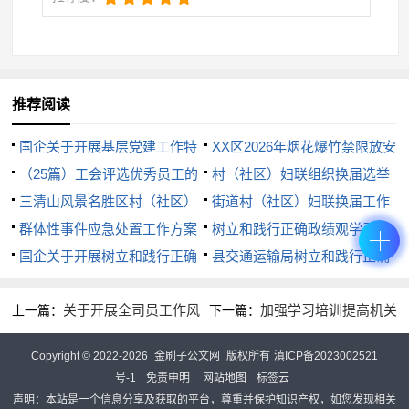
风突出问题集中整治，着力解决政法队伍中不愿为、
不敢为、不善为、乱作为的问题，着力维护全镇社会
大局稳定、促进社会公平正义。
推荐阅读
2.实现数据共享。在村头、路口、交通要道设立
治安监控，接入公安系统端口，实现社会治安案件办
国企关于开展基层党建工作特
XX区2026年烟花爆竹禁限放安
理有据可循。推进“雪亮工程”建设，实现镇级管理人
色品牌创建活动实施方案
（25篇）工会评选优秀员工的
全管理工作方案
村（社区）妇联组织换届选举
员通过电脑、电视等终端实时监看社会面视频图像，
方案
三清山风景名胜区村（社区）
工作实施方案
街道村（社区）妇联换届工作
深化“四频一网”实战应用，努力构建“数据共享、联动
“两委”换届选举工作实施方案
群体性事件应急处置工作方案
实施方案
树立和践行正确政绩观学习教
共融”的工作格局。
国企关于开展树立和践行正确
育实施方案
县交通运输局树立和践行正确
3.铁腕扫黑除恶。把扫黑除恶专项斗争作为重大
政绩观学习教育的实施方案（精
政绩观学习教育实施方案
关于开展全司员工作风
加强学习培训提高机关
上一篇：
下一篇：
品）
政治任务切实抓紧抓好，把扫黑除恶和整顿软弱涣散
纪律专项整治活动的方案
公务员素质和能力实施方案
党组织、加强基层政权建设有机结合起来，进一步净
Copyright © 2022-2026
金刷子公文网
版权所有
滇ICP备2023002521
化政治生态、夯实执政根基。做到精准打击和依法严
号-1
免责申明
网站地图
标签云
惩相结合，坚持既打涉黑组织，又打“保护伞”，彻底
声明：本站是一个信息分享及获取的平台，尊重并保护知识产权，如您发现相关