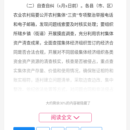
（二）自查自纠（x月x日前）。各县（市、区）
农业农村局要公开农村集体“三资”专项整治举报电话
和电子邮箱，发现问题线索要及时核实处理；要组织
所辖乡镇（街道）开展摸底调查，充分利用农村集体
资产清查成果，全面查摆集体经济组织签订的经济合
同是否合法合规，开展对不同层级集体经济组织各类
资金资产资源的清查核实，核查是否被侵占，重点查
实集体资产存量、价值和使用情况，确保账证相符和
账实相符，逐村建立问题清单，采取边查边改、集中
整改、依纪依法处置等方式，对问题合同和非法侵占
集体“三资”情况进行整改。查出被侵占的集体资源资
大约剩余30%的内容被隐藏了
产和资金，要责成责任人如数退赔。涉及党员干部、
阅读全文
公职人员及村干部违规违纪的问题线索，要及时移交
纪检监察机关处理。对主动查纠、整改到位的，视情