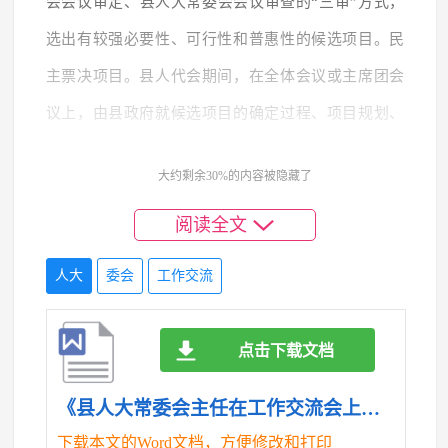
会会议审定、县人大常委会会议审查的“三审”方式，
选出有较强必要性、可行性和普惠性的候选项目。民
主票决项目。县人代会期间，在全体会议或主席团会
议上，由县政府就候选项目的确定过程、项目规划、
资金安排等问题作详细说明。审议时，让代表充分发
大约剩余30%的内容被隐藏了
表意见，县政府及有关部门到现场听取意见、回答问
阅读全文
询。审议后的候选项目，在全体会议上以无记名投票
的方式，按照差额比例确定年度民生实事项目。四年
人大
委会
工作交流
来，全县共票决出县级民生实事项目45个总投资4.45
亿元、镇级民生实事项目101个总投资0.93亿元。
点击下载文档
三、注重“三个协同”聚合力，用心推动落实
《县人大常委会主任在工作交流会上的发言.doc》
协同政府推动实施。县镇政府将民生实事项目列
下载本文的Word文档，方便修改和打印