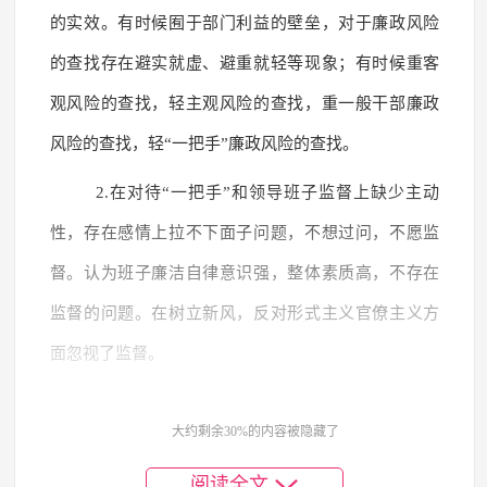
的实效。有时候囿于部门利益的壁垒，对于廉政风险
的查找存在避实就虚、避重就轻等现象；有时候重客
观风险的查找，轻主观风险的查找，重一般干部廉政
风险的查找，轻“一把手”廉政风险的查找。
2.在对待“一把手”和领导班子监督上缺少主动
性，存在感情上拉不下面子问题，不想过问，不愿监
督。认为班子廉洁自律意识强，整体素质高，不存在
监督的问题。在树立新风，反对形式主义官僚主义方
面忽视了监督。
3.创新意识和能力不足。在工作中习惯于遵循传
大约剩余30%的内容被隐藏了
统的工作模式和方法，对新事物、新技术的接受和应
阅读全文
用不够积极主动，缺乏创新意识和开拓精神。在面对