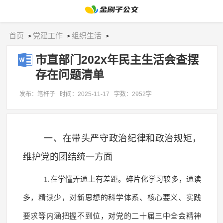
首页
党建工作
组织生活
>
>
>
市直部门202x年民主生活会查摆
存在问题清单
发布：笔杆子
时间：2025-11-17
字数：2952字
一、在带头严守政治纪律和政治规矩，
维护党的团结统一方面
1.在学懂弄通上有差距。碎片化学习较多，通读
多，精读少，对新思想的科学体系、核心要义、实践
要求等内涵把握不到位，对党的二十届三中全会精神