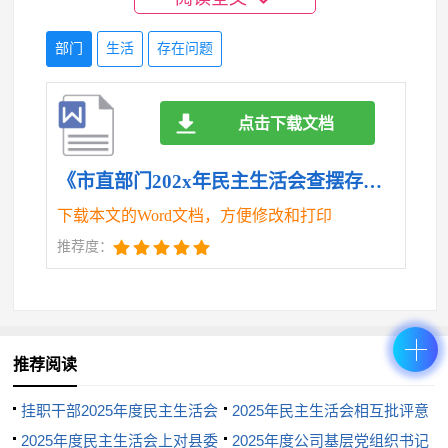
一些制约工作发展的瓶颈问题时，未能充分发挥主观
部门
生活
存在问题
能动性，积极探索创新的解决方案，导致工作进展缓
慢，成效不够显著。比如，在推进单位x建设方面，虽
点击下载文档
然认识到x手段对于提高工作效率和管理水平的重要
《市直部门202x年民主生活会查摆存在问题清单.doc》
性，但由于对相关技术和业务流程的融合不够深入，
下载本文的Word文档，方便修改和打印
未能有效推动信息化建设与实际工作的深度结合，影
推荐度：
响了工作的创新发展。
4.x的执纪力度不够到位。对党员干部的日常监
督管理不够严格，存在“宽松软”现象，对苗头性、倾
推荐阅读
向性问题提醒不够及时，批评教育不够严肃，导致一
挂职干部2025年度民主生活会
2025年民主生活会相互批评意
些小问题演变成大问题。制度执行还不够到位。部分
个人“六个带头”对照检查材料
2025年度民主生活会上对县委
见实例集锦（70例）
2025年度公司基层党组织书记
制度操作性不强，存在“制度写在纸上、执行靠自觉”