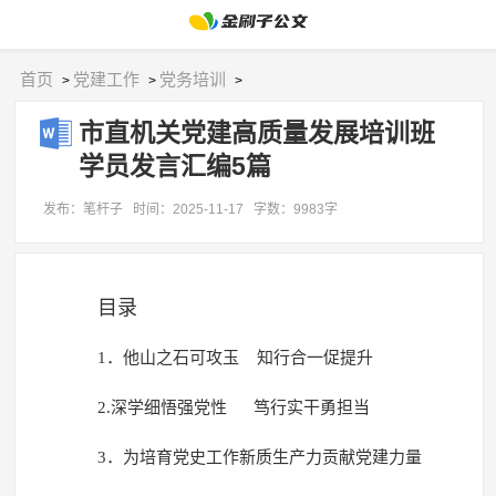
首页
党建工作
党务培训
>
>
>
市直机关党建高质量发展培训班
学员发言汇编5篇
发布：笔杆子
时间：2025-11-17
字数：9983字
目录
1．他山之石可攻玉 知行合一促提升
2.深学细悟强党性 笃行实干勇担当
3．为培育党史工作新质生产力贡献党建力量