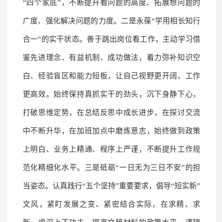
“四个家底”，不断提升看问题的高度、拓展想问题的
广度、强化解决问题的力度。二是永葆“学用相长知行
合一”的实干状态。善于跳出岗位看工作，主动学习借
鉴先进理念、有益机制、成功做法，着力弥补知识空
白、经验盲区和能力短板，让自己视野更开阔、工作
更高效。始终保持真抓实干的劲头，沉下身静下心，
打破思维定势，在总结反思中成长进步，在探讨交流
中不断升华，在加班加点中磨炼意志，始终做到政策
上明白、业务上精通、程序上严谨，不断提升工作规
范化精细化水平。三是砥砺“一日无为三日不安”的担
当姿态。认真践行“五个坚持”重要要求，倡导“短实新”
文风，紧盯发展之变、紧密结合实际，在求精、求