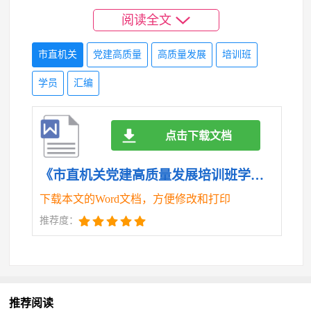
阅读全文
政治性、学术性较强的特点，努力将共产党员培养成
党史专家、将业务骨干发展成共产党员，加强对党员
市直机关
党建高质量
高质量发展
培训班
荣誉和精神层面的激励；针对重大党史课题需要集中
学员
汇编
攻关的特点，将党员先锋岗、攻坚队设置在具体项目
组上，发挥其先锋模范作用，以加强沟通协调和力量
点击下载文档
整合；针对党史学习教育服务对象量大面宽的特点，
《市直机关党建高质量发展培训班学员发言汇编5篇.doc》
主动利用新技术研究宣传党的历史，从而使真理和信
下载本文的Word文档，方便修改和打印
仰的力量深入党员群众的心田，牢固树立和践行正确
推荐度：
政绩观，为建设生态城市汇聚强大合力。
守正创新融合互促以高质量党建推动人大工作再
上台阶
推荐阅读