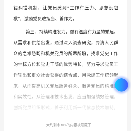
错纠错机制，让党员感到“工作有压力、思想没包
袱”，激励党员敢担当、善作为。
第三，持续精准发力，做有温度有力量的党建。
从需求和供给出发，通过深入调查研究，弄清人民群
众的急难愁盼和机关党员的所思所盼，找准党史工作
的坐标方位和党史干部的优势特长，努力寻求党员工
作输出和群众社会获得的结合点，用党建工作统领起
来，从而提高机关党建服务群众、服务党员的精准性
和实效性。从管理和技术出发，应当加强绩效管理，
创新党员组织形式，善于利用新一代信息技术加持，
积极培育符合党史部门特点的新质生产力，为推动汉
大约剩余30%的内容被隐藏了
中党史事业高质量发展提供有力支撑。针对党史工作