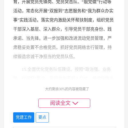
育，开展党员先锋岗、党员突击队、“靓党徽”行动等
活动，常态化开展“双报到”志愿服务和“我为群众办实
事”实践活动，落实党内激励关怀帮扶制度，组织党员
干部深入基层、深入群众，引导党员干部亮身份、践
承诺、当先锋。进一步加强和改进流动党员管理，严
肃稳妥处置不合格党员。抓好党员网络言行管理，持
续锻造忠诚干净担当的党员队伍。
15.全面优化党务队伍建设。按照“政治强、业务
精、作风好”要求，严把党务干部入口关，督促指导各
基层党组织选优配强专兼职党务干部。积极组织开展
大约剩余30%的内容被隐藏了
党组织书记、党务干部的实战培训和经验交流分享，
阅读全文
持续提升党务队伍政治素养和履职能力。
党建工作
要点
四、坚持建强队伍、锻造本领，全面提升企业发