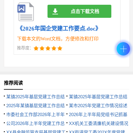
展竞争力
点击下载文档
16.树立选人用人正确导向。毫不动摇地坚持党管
干部原则，严格落实“对党忠诚、勇于创新、治企有
《2026年国企党建工作要点.doc》
方、兴企有为、清正廉洁”国企好干部“二十字”标准，
下载本文的Word文档，方便修改和打印
坚持高标准、严要求，认真执行选人用人程序。始终
推荐度：
突出政治标准，将听其言、观其行、察其表、析其里
有机结合起来，全方位、多角度、近距离考察干部的
政治表现。持续抓好选人用人专项巡视整改销号，严
格执行规范选人用人程序，提高选人用人工作制度
推荐阅读
化、规范化、科学化水平。
某镇2025年基层党建工作总结
某镇2025年基层党建工作总结
17.严管厚爱激励担当作为。从严从实加强干部日
2025年某镇基层党建工作总结
某市2025年党建工作情况综述
常监督管理工作，严格落实“凡提四必”的要求，加大
市委社会工作部2026年上半年
2026年上半年局党组书记抓基
干部任前审核力度，坚决杜绝“带病提拔”情况，开展
抓基层党建工作总结
公司2026年上半年党建工作总
层党建工作总结
XX机关工委清廉机关建设情况
骨干人员干部人事档案专审工作和干部政治素质档案
结
XX县金融监管支局基层党建工
总结（精品）
XX街道党工委202X年度党建