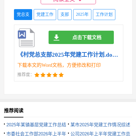
三、以加强党员队伍建设为重点，全面提升为民
党总支
党建工作
支部
2025年
工作计划
服务本领
（一）做好党员发展工作。按照党员发展工作的
“十六字”方针，严格党员发展条件和程序，切实把政
点击下载文档
治素质好，业务能力强，作风正派的同志吸收到党组
《村党总支部2025年党建工作计划.doc》
织中来。加大对入党积极分子的培养，建立党员联系
和服务群众的工作制度，拓宽党员服务群众渠道，增
下载本文的Word文档，方便修改和打印
强党员服务大局、服务群众的意识。开展党内激励、
推荐度：
关怀、帮扶活动，帮助生活困难党员和老党员解决实
际问题。
（二）加强党建业务培训。加强“两委”干部、党
推荐阅读
务工作者学习培训，重点抓好《党章》和党务知识的
学习，增强“两委”班子抓党建、带队伍、促发展的意
2025年某镇基层党建工作总结
某市2025年党建工作情况综述
识，提高组织领导能力、协调创新能力和工作落实能
市委社会工作部2026年上半年
公司2026年上半年党建工作总