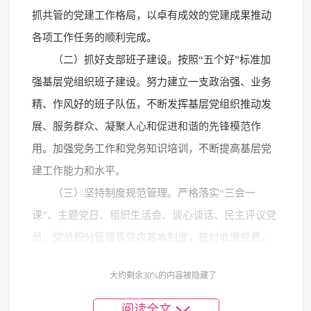
抓共管的党建工作格局，以卓有成效的党建成果推动
各项工作任务的顺利完成。
（二）抓好支部班子建设。按照“五个好”标准加
强基层党组织班子建设。努力建立一支政治强、业务
精、作风好的班子队伍，不断发挥基层党组织推动发
展、服务群众、凝聚人心和促进和谐的先锋模范作
用。加强党务工作和党务知识培训，不断提高基层党
建工作能力和水平。
（三）坚持制度规范管理。严格落实“三会一
课”、主题党日、组织生活会、谈心谈话、民主评议党
员、党员积分管理等党内基本制度，按时收缴党费。
严格党员教育、管理和监督，坚持每年开展组织生活
大约剩余30%的内容被隐藏了
会、民主评议党员工作，并将评议结果作为年终评先
评优依据。
阅读全文