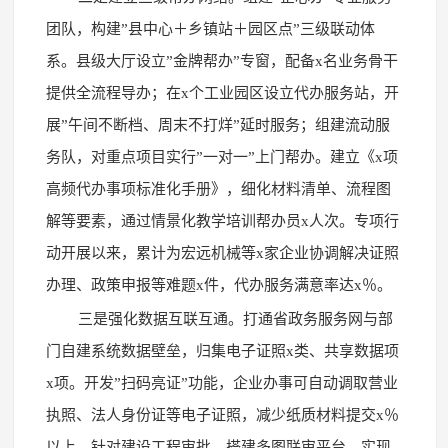
团队，构建”县中心＋乡镇站＋园区点”三级联动体
系。县级大厅设立”金牌帮办”专窗，配备x名业务骨干
提供全流程导办；在x个工业园区设立代办服务站，开
展”午间不断档、周末不打烊”延时服务；组建流动服
务队，对重点项目实行”一对一”上门帮办。建立《x项
高频代办事项标准化手册》，细化材料清单、流程图
解等要素，通过情景化教学培训帮办员x人次。专项行
动开展以来，累计为宏远机械等x家企业协调解决证照
办理、政策申报等难题x件，代办服务满意率达x％。
三是强化数据互联互通。打通省政务服务网与部
门自建系统数据壁垒，归集电子证照x类、共享数据项
x项。开发”扫码亮证”功能，企业办事可自动调取营业
执照、法人身份证等电子证照，减少纸质材料提交x％
以上。针对建设工程审批，搭建多图联审平台，实现