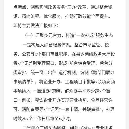
点堵点，创新实施政务服务”三办”改革，通过整合资
源、精简流程、优化服务，推动行政效能全面提升。
现将主要做法汇报如下：
（一）汇聚多元合力，打造”一次办成”服务生态
一是构建大综窗服务体系。整合市场监管、税
务、公安等x个部门审批职能，在县乡两级政务大厅设
置x个无差别受理窗口，形成”前台综合受理、后台分
类审批、统一窗口出件”运行机制。编制《跨部门联办
事项清单》，将企业开办、工程项目审批等x余项高频
事项纳入”一窗通办”范畴，群众办事平均少跑x个窗
口。例如，餐饮企业开办实现营业执照、食品经营许
可、消防备案等x个证照”一表申请、并联审批”，办理
时效从x个工作日压缩至x小时。
二是建立三级帮办网络。组建”企心办”专业服务