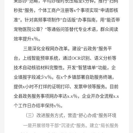
来即办”范畴，平均办理时长压缩至x分钟。推行”扫码
秒批”服务，个体工商户注册等x个事项实现”申请即核
准”。针对高频事项制作”白话版”办事指南，用”能否带
宠物医院公章？”等通俗问答替代专业术语，群众阅读
效率提升x％。
三是深化全程网办改革。建设”云政务”服务平
台，上线智能预审系统，通过OCR识别、语义分析等
技术自动核验材料完整性。开发”智慧填单”功能，企
业填报字段减少x％。在x个乡镇部署自助服务终端，
提供x小时不打烊的证明打印、发票申领等服务。目前
全县政务服务事项网办率达x.x％，企业开办全流程x.x
个工作日办结率保持x％。
（三）改进服务方式，营造”舒心办成”服务环境
一是开展领导干部”沉浸式”服务。建立”局长服务