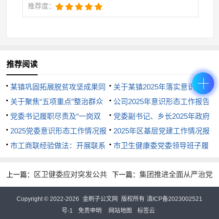
行动期间，通过x热线回访企业x家，收集优化建议x
推荐度：
条，推动x项流程再精简。某物流公司反映的”道路运
输许可跨省通办不畅”问题，经专题整改后实现全国范
围电子证照互认。
推荐阅读
三是锻造专业化服务队伍。实施政务服务”培优计
划”，开展”三比三看”岗位练兵（比服务规范、看群众
某镇巩固拓展脱贫攻坚成果同
关于某镇2025年落实意识形态
口碑；比业务技能、看办件质量；比创新举措、看改
乡村振兴有效衔接工作汇报
关于聚焦“五项重点”整治群众
工作责任制情况的报告
公司2025年意识形态工作报告
革成效）。建立”月度服务之星”评选制度，对连续x次
身边腐败和不正之风工作情况报
党委书记履职尽责及“一岗双
党委副书记、乡长2025年政府
获奖人员优先晋升职称。组织窗口人员赴杭州、深圳
告
责”落实情况报告
2025党委意识形态工作情况报
工作报告
2025年区基层党建工作情况报
告
市工商联经验做法：开展联系
告
市卫生健康委党委领导班子履
等地学习”最多跑一次”改革经验，转化创新举措x项。
企业专项行动 助企纾困稳定基
行全面从严治党主体责任情况报
目前全县窗口服务投诉量同比下降x％，群众好评率攀
区卫健委应对突发公共
集团推进全面从严治党
上一篇：
下一篇：
本盘
告
升至x.x％。
卫生事件应急处置能力建设工作
情况工作汇报
通过系列改革举措，企业群众办事材料精简x％，
Copyright © 2022-2026
金刷子公文网
版权所有
滇ICP备2023002521
汇报
跑动次数减少x％，审批效率提升x％。下一步将持续
号-1
免责申明
网站地图
标签云