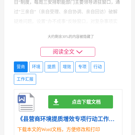
日”制度，每周三安排职能部门主要领导进驻窗口，通
过”三亲自”（亲自受理、亲自协调、亲自回访）破解
疑难问题。设置”办不成事”反映窗口，对复杂事项实
行提级办理。活动开展以来，住建局局长现场协调解
大约剩余30%的内容被隐藏了
决某房地产项目联合验收堵点，推动验收周期从x天压
缩至x天；市场监管局局长带队走访餐饮商户，将食品
阅读全文
经营许可现场核查时限从x天缩短至x天。
营商
环境
提质
增效
专项
行动
二是建立服务质效闭环管理机制。构建”办件回访
工作汇报
—问题整改—成效评估”工作闭环。多维评价：在办事
窗口设置”好差评”设备，同步开通短信、微信评价渠
道；精准分析：建立”不满意工单”数据库，运用大数
点击下载文档
据技术定位高频问题；溯源整改：对重复性投诉问题
启动倒查机制，追究相关人员责任；长效提升：将评
《县营商环境提质增效专项行动工作汇报2.doc》
价结果纳入部门绩效考核，权重占比提升至x％。专项
下载本文的Word文档，方便修改和打印