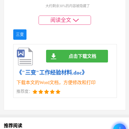
第五根“线”是推三变，拓宽致富路子。一是建好
大约剩余30%的内容被隐藏了
“支部+三变+特色种植（*、药材）”发展路子。围绕*
阅读全文
产业规划布局，20*年春秋两季，在*、*、*、*四个自
然村栽植*24*亩，覆盖了*户*人。采取“村集体+合作
三变
社+农户”的发展模式，在*林下套种柴胡*亩。二是建
好“支部+三变+特色养殖”路子。组建*种养殖专业合作
点击下载文档
社，与*户农户签订股份合作合同，发展野猪、黑猪养
《"三变"工作经验材料.doc》
殖，受益农户*户*人。引进*农业集团，计划在*行政
下载本文的Word文档，方便修改和打印
村*自然村流转土地*亩，建成标准化驴棚*平米，草料
推荐度：
棚*平米，办公区*平米。通过公司+村集体+农户的扶
贫模式，一期计划养殖种驴*头。同时，鼓励有能力的
合作社或个人建设种驴养殖场，为公司代养，取得效
推荐阅读