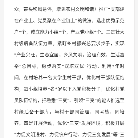
众，带头移风易俗，增进农村文明和谐）推广“支部建
在产业上、党员聚在产业链上”的做法，选出优秀示范
户*个，成立能力小组*个，产业党小组*个。三是壮大
村级后备队伍力量。紧盯乡村振兴总要求步子，实现
“产业兴旺，生态宜居，乡风文明，治理有效，生活富
裕”总目标，稳步落实“双培双优”行动，利用*年时
间，在村培养一名大学生村干部，优化村干部队伍结
构；每小组培养*名*岁以下入党积极分子，优化村党
员队伍结构，把熟悉“三变”、引领“三变”的能人推选至
村级后备干部库，与村干部同管理、同考核、同培
养。四是开展活动，优化“三变”发展环境。积极开展
“力促文明进村、力促农户行动、力促三变发展”等“三