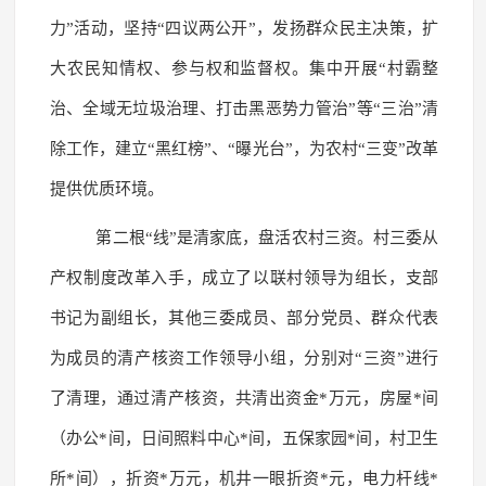
力”活动，坚持“四议两公开”，发扬群众民主决策，扩
大农民知情权、参与权和监督权。集中开展“村霸整
治、全域无垃圾治理、打击黑恶势力管治”等“三治”清
除工作，建立“黑红榜”、“曝光台”，为农村“三变”改革
提供优质环境。
第二根“线”是清家底，盘活农村三资。村三委从
产权制度改革入手，成立了以联村领导为组长，支部
书记为副组长，其他三委成员、部分党员、群众代表
为成员的清产核资工作领导小组，分别对“三资”进行
了清理，通过清产核资，共清出资金*万元，房屋*间
（办公*间，日间照料中心*间，五保家园*间，村卫生
所*间），折资*万元，机井一眼折资*元，电力杆线*