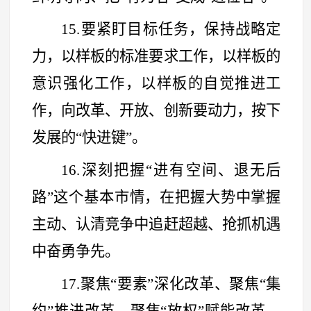
15.要紧盯目标任务，保持战略定
力，以样板的标准要求工作，以样板的
意识强化工作，以样板的自觉推进工
作，向改革、开放、创新要动力，按下
发展的
“
快进键
”
。
16.深刻把握
“
进有空间、退无后
路
”
这个基本市情，在把握大势中掌握
主动、认清竞争中追赶超越、抢抓机遇
中奋勇争先。
17.聚焦
“
要素
”
深化改革、聚焦
“
集
约
”
推进改革、聚焦
“
放权
”
赋能改革，