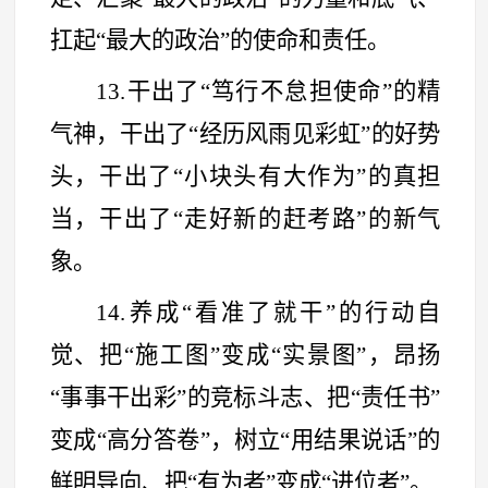
扛起
“
最大的政治
”
的使命和责任。
13.干出了
“
笃行不怠担使命
”
的精
气神，干出了
“
经历风雨见彩虹
”
的好势
头，干出了
“
小块头有大作为
”
的真担
当，干出了
“
走好新的赶考路
”
的新气
象。
14.养成
“
看准了就干
”
的行动自
觉、把
“
施工图
”
变成
“
实景图
”
，昂扬
“
事事干出彩
”
的竞标斗志、把
“
责任书
”
变成
“
高分答卷
”
，树立
“
用结果说话
”
的
鲜明导向、把
“
有为者
”
变成
“
进位者
”
。