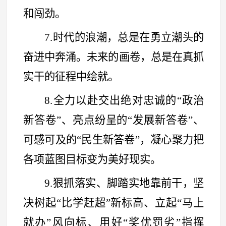
和闯劲。
7.时代的浪潮，总是在勇立潮头的
奋进中奔涌。未来的画卷，总是在真抓
实干的征程中绘就。
8.全力以赴交出绝对忠诚的
“
政治
新答卷
”
、亮点纷呈的
“
发展新答卷
”
、
可感可及的
“
民生新答卷
”
，凝心聚力把
各项蓝图目标变为美好现实。
9.狠抓落实、脚踏实地靠前干，坚
决树起
“
比学赶超
”
新标高、立起
“
马上
就办
”
风向标、用好
“
奖优罚劣
”
指挥