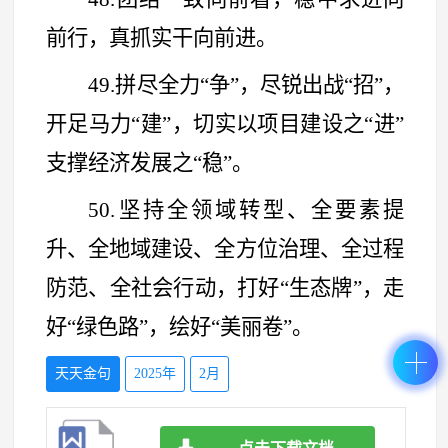
前行，真抓实干向前进。
49.拼尽全力
“
争
”
，尽锐出战
“
招
”
，
开足马力
“
建
”
，切实以项目建设之
“
进
”
支撑经济发展之
“
稳
”
。
50.坚持全领域转型、全要素提
升、全地域建设、全方位治理、全过程
防范、全社会行动，打好
“
生态牌
”
，走
好
“
绿色路
”
，绘好
“
美丽卷
”
。
天天金句
2025年
2月