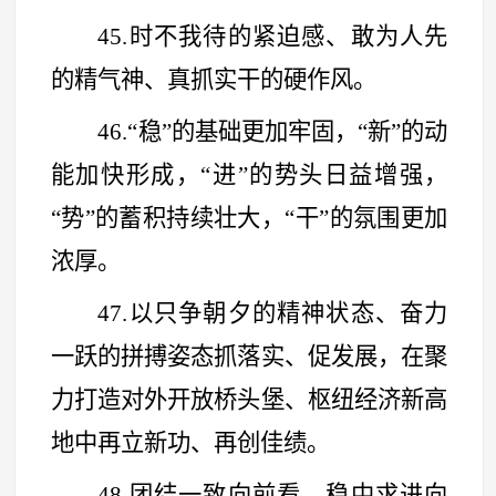
45.时不我待的紧迫感、敢为人先
的精气神、真抓实干的硬作风。
46.
“
稳
”
的基础更加牢固，
“
新
”
的动
能加快形成，
“
进
”
的势头日益增强，
“
势
”
的蓄积持续壮大，
“
干
”
的氛围更加
浓厚。
47.以只争朝夕的精神状态、奋力
一跃的拼搏姿态抓落实、促发展，在聚
力打造对外开放桥头堡、枢纽经济新高
地中再立新功、再创佳绩。
48.团结一致向前看，稳中求进向