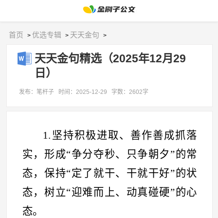
首页
优选专辑
天天金句
>
>
>
天天金句精选（2025年12月29
日）
发布：笔杆子
时间：2025-12-29
字数：2602字
1.坚持积极进取、善作善成抓落
实，形成
“
争分夺秒、只争朝夕
”
的常
态，保持
“
定了就干、干就干好
”
的状
态，树立
“
迎难而上、动真碰硬
”
的心
态。