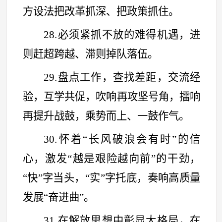
方设法把改革抓深、把政策抓住。
28.必须紧抓不放的难得机遇，进
则赶超跨越、滞则掉队落伍。
29.盘点工作，查找差距，交流经
验，互学共促，吹响再攻坚号角，擂响
再提升战鼓，乘势而上、一鼓作气。
30.怀着
“
长风破浪会有时
”
的信
心，激发
“
越是艰险越向前
”
的干劲，
“
快
”
字当头，
“
实
”
字托底，奏响高质量
发展
“
奋进曲
”
。
31.在解放思想中彰显大格局，在