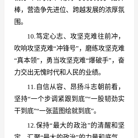
棒，营造争先进位、跨越发展的浓厚氛
围。
10.笃定心志、攻坚克难往前冲，
吹响攻坚克难
“
冲锋号
”
，磨练攻坚克难
“
真本领
”
，勇当攻坚克难
“
爆破手
”
，奋
力交出无愧时代和人民的业绩。
11.自信从容、昂扬斗志朝前看，
坚持
“
一个步调紧跟到底
”“
一股韧劲实
干到底
”“
一张蓝图绘就到底
”
。
12.保持
“
最大的政治
”
的清醒和坚
定、汇聚
“
最大的政治
”
的力量和底气、