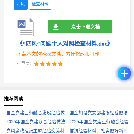
四风
检查材料
（二）深入基层调研，了解真实情况
我将把深入基层调研作为改进工作作风的重要措
点击下载文档
施，切实加强对基层工作的了解和掌握。通过深入基
《“四风”问题个人对照检查材料.doc》
层、深入群众，广泛听取各方面的意见和建议，了解
下载本文的Word文档，方便修改和打印
基层工作的实际情况和存在的问题，为制定更加科学
推荐度：
合理的决策和部署提供更加准确的信息和依据。同
时，加强对基层工作的指导和支持，推动基层工作的
顺利开展。
推荐阅读
（三）精简文山会海，提高工作效率
国企党建业务融合发展经验做
国企加强党支部建设经验做法
法
2025年国企党建联合经验做法
2025年国企党建业务融合经验
我将把精简文山会海作为提高工作效率的重要措
党风廉政建设主题经验交流材
做法
信访经验材料：扎实做好新时
施，切实减少不必要的文件和会议。通过优化工作流