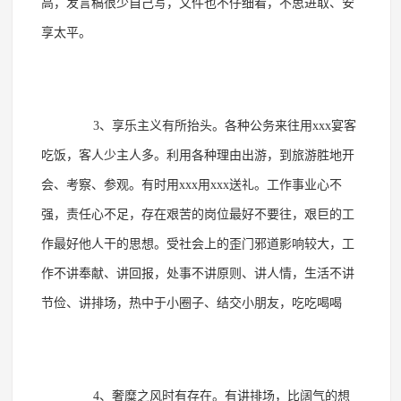
高，发言稿很少自己写，文件也不仔细看，不思进取、安
享太平。
3、享乐主义有所抬头。各种公务来往用xxx宴客
吃饭，客人少主人多。利用各种理由出游，到旅游胜地开
会、考察、参观。有时用xxx用xxx送礼。工作事业心不
强，责任心不足，存在艰苦的岗位最好不要往，艰巨的工
作最好他人干的思想。受社会上的歪门邪道影响较大，工
作不讲奉献、讲回报，处事不讲原则、讲人情，生活不讲
节俭、讲排场，热中于小圈子、结交小朋友，吃吃喝喝
4、奢糜之风时有存在。有讲排场，比阔气的想