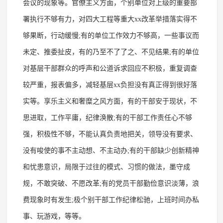
会议的现象等。官僚主义方面，个别单位对上级的重要部
署执行不够有力，对四大工程等重大xx改革举措落实得不
够果断，行动缓慢;有的单位工作效力不够高，一些事议而
未定、推委扯皮，有的乃至不了了之、不见结果;有的单位
对基层干部群众的呼声和公道诉求回应不积极，重复调查
较严重，报表偏多，减轻基层xx负担没有真正得到很好落
实等。享乐主义和奢糜之风方面，有的干部安于现状，不
思进取，工作平庸，纪律涣散;有的干部工作责任心不够
强，积极性不够，不能认真负责地把关，领导没有要求、
没有唆使的事不主动想、不主动办;有的干部缺少创新精神
和忧患意识，局限于过往的模式、习惯的做法，墨守成
规，不敢突破、不愿改革;有的党员干部勤俭意识淡薄，浪
费现象时有发生;极个别干部工作纪律松驰，上班时间办私
事、玩游戏，等等。