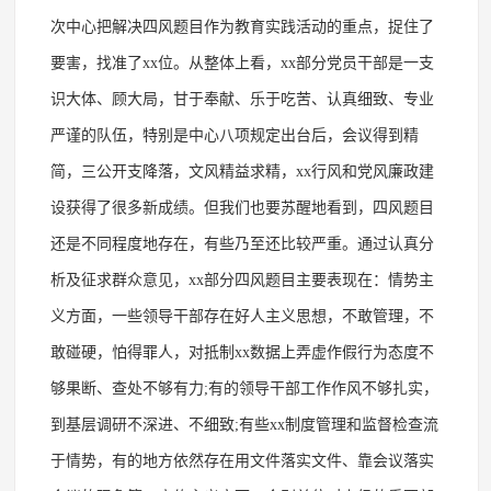
次中心把解决四风题目作为教育实践活动的重点，捉住了
要害，找准了
xx位。从整体上看，xx部分党员干部是一支
识大体、顾大局，甘于奉献、乐于吃苦、认真细致、专业
严谨的队伍，特别是中心八项规定出台后，会议得到精
简，三公开支降落，文风精益求精，xx行风和党风廉政建
设获得了很多新成绩。但我们也要苏醒地看到，四风题目
还是不同程度地存在，有些乃至还比较严重。通过认真分
析及征求群众意见，xx部分四风题目主要表现在：情势主
义方面，一些领导干部存在好人主义思想，不敢管理，不
敢碰硬，怕得罪人，对抵制xx数据上弄虚作假行为态度不
够果断、查处不够有力;有的领导干部工作作风不够扎实，
到基层调研不深进、不细致;有些xx制度管理和监督检查流
于情势，有的地方依然存在用文件落实文件、靠会议落实