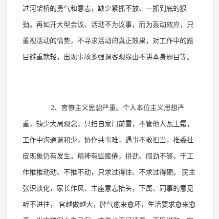
过河架桥的勇气和意志，缺少紧抓不放、一抓到底的狠
劲。再如开大型会议、活动不为议事，而为轰动效应，只
重视活动的情势，不寻求活动的真正效果，对工作中的题
目避重就轻，出现事故多强调客观缘由不讲本身题目等。
2、官僚主义思想严重。个人本位主义思想严
重，缺少大局观念，只扫自家门前雪，不管他人瓦上霜，
工作中沟通调和少，协作共事难，遇事不敢担当，推委扯
皮现象仍有发生。精神有些疲倦，拼劲、闯劲不够，干工
作推推动动、不推不动，只求过得往、不求过得硬。 民主
张识淡化，家长作风、主座意志抬头，下属、同事的意见
听不进往， 官越做越大，脾气愈来愈坏，生活要求愈来愈