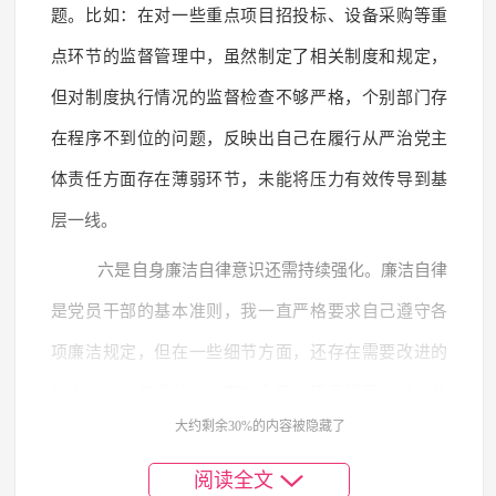
题。比如：在对一些重点项目招投标、设备采购等重
点环节的监督管理中，虽然制定了相关制度和规定，
但对制度执行情况的监督检查不够严格，个别部门存
在程序不到位的问题，反映出自己在履行从严治党主
体责任方面存在薄弱环节，未能将压力有效传导到基
层一线。
六是自身廉洁自律意识还需持续强化。廉洁自律
是党员干部的基本准则，我一直严格要求自己遵守各
项廉洁规定，但在一些细节方面，还存在需要改进的
地方。在公务活动中，有时会因为碍于情面，对一些
大约剩余30%的内容被隐藏了
超标准接待的问题没有坚决抵制。比如：在接待上级
检查工作时，虽然知道接待标准有明确规定，但在个
阅读全文