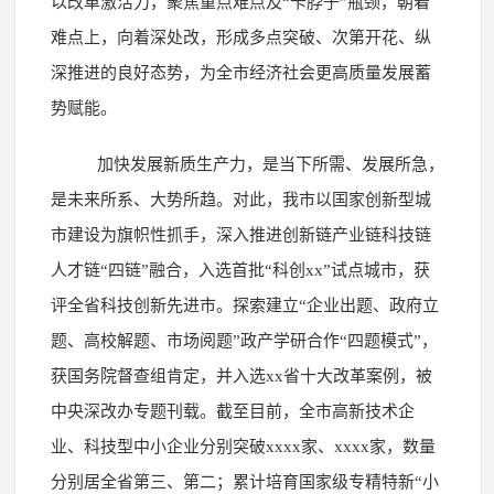
以改革激活力，聚焦重点难点及“卡脖子”瓶颈，朝着
难点上，向着深处改，形成多点突破、次第开花、纵
深推进的良好态势，为全市经济社会更高质量发展蓄
势赋能。
加快发展新质生产力，是当下所需、发展所急，
是未来所系、大势所趋。对此，我市以国家创新型城
市建设为旗帜性抓手，深入推进创新链产业链科技链
人才链“四链”融合，入选首批“科创xx”试点城市，获
评全省科技创新先进市。探索建立“企业出题、政府立
题、高校解题、市场阅题”政产学研合作“四题模式”，
获国务院督查组肯定，并入选xx省十大改革案例，被
中央深改办专题刊载。截至目前，全市高新技术企
业、科技型中小企业分别突破xxxx家、xxxx家，数量
分别居全省第三、第二；累计培育国家级专精特新“小