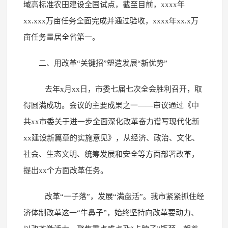
域高标准农田建设全国试点，截至目前，xxxx年
xx.xxx万亩任务全面完成并通过验收，xxxx年xx.x万
亩任务量居全省第一。
二、用改革“关键招”塑造发展“新优势”
去年x月xx日，市委七届七次全会胜利召开，取
得圆满成功。会议的主要成果之一——审议通过《中
共xx市委关于进一步全面深化改革奋力谱写现代化新
xx建设新篇章的实施意见》，从经济、政治、文化、
社会、生态文明、统筹发展和安全等方面部署改革，
提出xx个方面改革任务。
改革“一子落”，发展“满盘活”。我市紧紧抓住经
济体制改革这一“牛鼻子”，始终坚持向改革要动力、