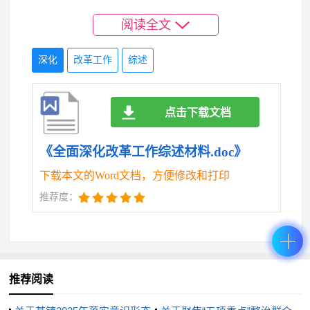
务平台，大力推进“无证明城市”建设。xxxx年，全市
线上线下服务企业群众xxxx万人次，助力新增经营主
阅读全文
体x.xx万户，同比增长xx.xx%。
深化
改革工作
综述
风从海上来，潮涌长三角。为奋力在主动服务和
融入长三角一体化发展国家战略中展现新作为、作出
点击下载文档
新贡献，我市探索“不破行政隶属、打破行政边界”一
体化发展新模式，全力推动xx省际毗邻地区新型功能
《全面深化改革工作综述材料.doc》
区建设发展，与南京签署“x+x”合作框架协议，成立xx
下载本文的Word文档，方便修改和打印
新型功能区管委会，建立“领导小组+管委会+开发主
推荐度：
体”管理运作机制，双方共编规划、共设基金、共建园
区、共同运营，携手进行基础设施建设和招商引资，
聚力打造体制创新引领区、产业协同示范区、同城发
推荐阅读
展先行区。