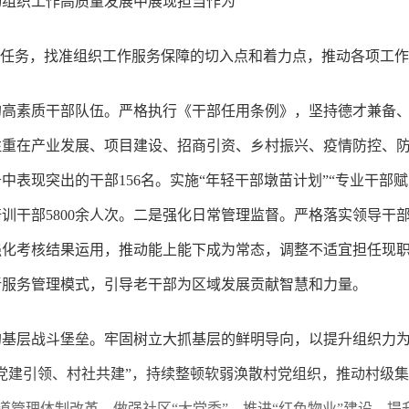
动组织工作高质量发展中展现担当作为
心任务，找准组织工作服务保障的切入点和着力点，推动各项工
的高素质干部队伍。严格执行《干部任用条例》，坚持德才兼备
注重在产业发展、项目建设、招商引资、乡村振兴、疫情防控、
表现突出的干部156名。实施“年轻干部墩苗计划”“专业干部赋
培训干部5800余人次。二是强化日常管理监督。严格落实领导
化考核结果运用，推动能上能下成为常态，调整不适宜担任现职
新服务管理模式，引导老干部为区域发展贡献智慧和力量。
的基层战斗堡垒。牢固树立大抓基层的鲜明导向，以提升组织力
党建引领、村社共建”，持续整顿软弱涣散村党组织，推动村级集
街道管理体制改革，做强社区“大党委”，推进“红色物业”建设，