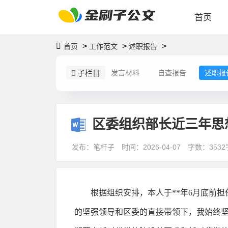
首页
>
>
>
首页
工作范文
述职报告
子栏目
发言材料
自查报告
述职报
区委组织部长近三年思
发布：笔杆子
时间：2026-04-07
字数：3532
根据组织安排，本人于**年6月底前担
的坚强领导和区委的直接带领下，我始终