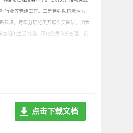
律师行业等党建工作。二是建强队伍激活力。
体系建设，每年分层分类开展全员轮训。加大
，丰富组织生活内涵。深化党员积分管理、设
盟”、“产业链党建共同体”等。
效的人才政策。一是精准引才。围绕全区主导
式，引进高层次人才（团队）85个，各类急
台6个。实施本土人才培养计划，遴选支持一
实人才安居、子女入学、医疗保健等优惠政
三年保持增长。
点击下载文档
念创新、机制创新、方法创新。一是完善工作