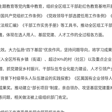
主题教育等党内集中教育，组织全区组工干部赴红色教育基地开
中国共产党组织工作条例》《党政领导干部选拔任用工作条例》
法规汇编》《干部工作实务手册》等工具书，推动全区组工干部成
魂，体现在选人用人、基层党建、人才工作的全过程各方面。
效。大力弘扬“四下基层”优良作风，坚持问题导向，将学习成
入全区所有乡镇（街道）、超过90%的村（社区）以及重点企
治理、抓党建促乡村振兴、干部队伍专业化能力建设、人才引领
兴背景下村级带头人队伍建设的实践探索》《区属国有企业领导
成果奖。推动建立“部长项目”制度，亲自领办、攻坚基层党建重难
难等问题，相关做法被上级组织部门肯定。