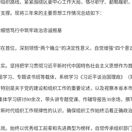
的组织路线，紧紧围绕区委中心工作大局，恪尽职守、勤勉履职
才支撑。现将三年来的主要思想工作情况总结如下：
学细悟笃行中筑牢政治忠诚根基
首位，深刻领悟“两个确立”的决定性意义，自觉增强“四个意识”
实。坚持把学习贯彻习近平新时代中国特色社会主义思想作为首
组学习、专题读书班等载体，系统学习《习近平谈治国理政》（
特别是关于党的建设和组织工作的重要论述，以及视察本省本市时
集体学习研讨80余次，带头讲专题党课、作辅导报告30余场，
对新时代组织工作规律性的认识，确保组织工作始终沿着正确政
效。始终以优秀组工前辈和先进典型为榜样，自觉传承组织部门