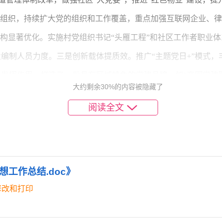
”组织，持续扩大党的组织和工作覆盖，重点加强互联网企业、
结构显著优化。实施村党组织书记“头雁工程”和社区工作者职业
编制人员力度。三是创新载体提质效。推广“主题党日+”模式
发挥作用。打造了一批具有区域特色的党建品牌，如“商圈党建联
大约剩余30%的内容被隐藏了
的人才发展高地。坚持党管人才原则，实施更加积极、开放、有
阅读全文
急需紧缺人才目录，通过“双招双引”、校园招聘、以才引才等方
加强与高校、科研院所合作，共建产业研究院、技术转移中心等平
才和乡土人才。三是用心留才。完善党委联系服务专家制度，落
工作总结.doc》
才、求贤若渴的良好环境。我区入选省级以上人才计划人数连续
修改和打印
科学化制度化水平。着眼于破解组织工作重点难点问题，推动理