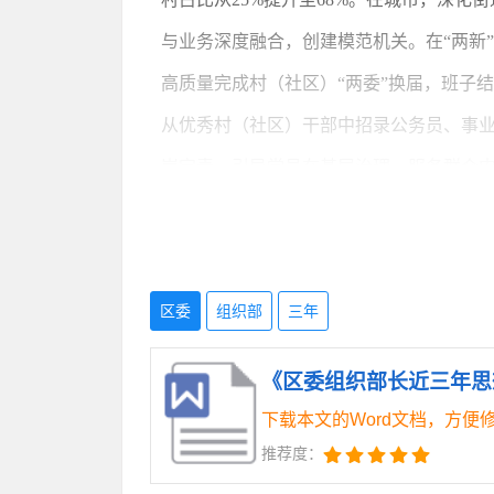
与业务深度融合，创建模范机关。在“两新
高质量完成村（社区）“两委”换届，班子
从优秀村（社区）干部中招录公务员、事业
岗定责，引导党员在基层治理、服务群众中
（三）强化引育用留，打造近悦远来
产业和战略性新兴产业发展需要，编制发布
区委
组织部
三年
需紧缺人才1200余名。二是系统育才。
批优秀企业家、专业技术人才、高技能人
《区委组织部长近三年思想
策。优化人才评价激励机制，营造尊重人
下载本文的Word文档，方便
推荐度：
（四）深化改革创新，提升组织工作