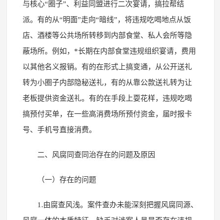
与核心“圈子”、利益同盟进行二次宴请，搞拉帮结
派。有的从“明面”走向“暗线”，将违规吃喝地点从饭
店、酒楼等公共场所转移到内部食堂、私人会所等隐
蔽场所。例如，*长期在内部食堂违规组织宴请，费用
以其他名义报销。有的在形式上搞变通，从公开送礼
转为小圈子内部隐秘送礼，有的从靠公款送礼转为让
老板提供资金送礼。有的在手段上耍花样，违规吃喝
搞预付买单，在一些高消费场所预付资金，届时报卡
号、手机号直接消费。
二、风腐同查同治存在的问题及原因
（一）存在的问题
1.由腐查风浅。案件查办未能深刻把握风腐同源、