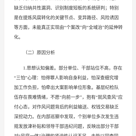
缺乏归纳共性漏洞、识别制度短板的系统研判；特别
是在提炼风腐转化的关键节点、变异路径、风险诱因
等方面，未能真正实现由“个案改”向“全域治”的延伸转
化。
（二）原因分析
1.思想认知偏差。部分单位、干部站位不高，存在
“三怕”心理：怕得罪人影响自身利益，怕深查细究增
加工作负担，怕牵出大案影响单位形象。基层纪检队
伍存在畏难情绪，不愿“向前一步”，抱有“就风查风”应
付心态，对作风问题背后的利益输送、权钱交易缺乏
深挖动力。在内部巡察中发现，个别单位多次发生违
规发放津补贴和领导干部违纪问题，反映出部分干部
对“风腐一体”治理的紧迫性认识不足，未能以同查同