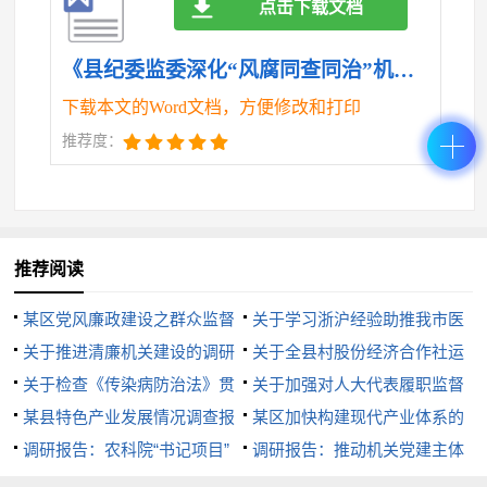
点击下载文档
性循环。同时，政治生态长期积弊增加风腐问题的隐
蔽性、复杂性，使案件查办难以触及深层矛盾和实质
《县纪委监委深化“风腐同查同治”机制的调研报告.doc》
问题。
下载本文的Word文档，方便修改和打印
推荐度：
三、对策建议
健全风腐同查同治机制，“查”是起点、是基础，
重在以“零容忍”的态度发现苗头、找准病灶；“治”是手
推荐阅读
段、是归宿，重在以系统思维推动问题清零、标本兼
治。要树立全局视野，把作风与腐败问题放在政治生
某区党风廉政建设之群众监督
关于学习浙沪经验助推我市医
态的大局中通盘考量，精准识别风腐交织、由风及
调研报告
关于推进清廉机关建设的调研
药产业提质的调研报告
关于全县村股份经济合作社运
腐、风腐一体的演变规律；要强化系统理念，坚持监
报告
关于检查《传染病防治法》贯
行发展情况的调研报告
关于加强对人大代表履职监督
彻实施情况的报告
某县特色产业发展情况调查报
督执纪与制度建设同步推进、惩戒处理与教育预防协
的思考
某区加快构建现代产业体系的
告
调研报告：农科院“书记项目”
思考
调研报告：推动机关党建主体
同发力，推动“查”与“治”在融合中深化、在互动中增
的实践与启示
责任落实的实践与思考
效。唯有如此，才能真正打通纠治“四风”与惩治腐败