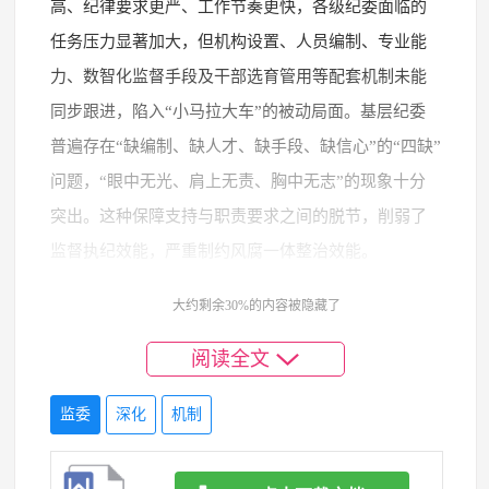
高、纪律要求更严、工作节奏更快，各级纪委面临的
任务压力显著加大，但机构设置、人员编制、专业能
力、数智化监督手段及干部选育管用等配套机制未能
同步跟进，陷入“小马拉大车”的被动局面。基层纪委
普遍存在“缺编制、缺人才、缺手段、缺信心”的“四缺”
问题，“眼中无光、肩上无责、胸中无志”的现象十分
突出。这种保障支持与职责要求之间的脱节，削弱了
监督执纪效能，严重制约风腐一体整治效能。
大约剩余30%的内容被隐藏了
4.政治生态浊染。风腐问题与政治生态密切相关，
生态不净化，风腐治理就难以彻底。当前，*县政治生
阅读全文
态修复的复杂性不容忽视，特别是某些案件反映出的
“一言堂”“任人唯亲”等深层次问题，削弱了监督执纪的
监委
深化
机制
震慑力和制度执行的刚性。这些不良生态使风腐问题
易发多发、代际传递，陷入“边查边犯”“前纠后犯”的恶