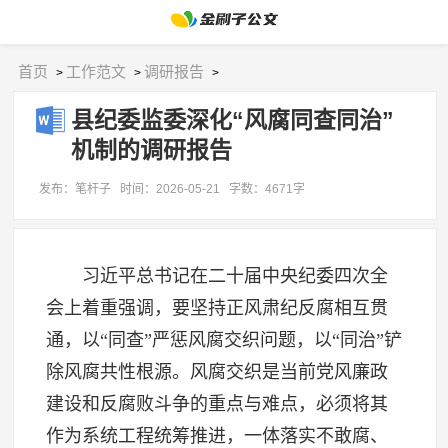
首页
工作范文
调研报告
>
>
>
县纪委监委深化“风腐同查同治”
机制的调研报告
发布：笔杆子
时间：2026-05-21
字数：4671字
习近平总书记在二十届中央纪委四次全
会上着重强调，要坚持正风肃纪反腐相互贯
通，以“同查”严惩风腐交织问题，以“同治”铲
除风腐共性根源。风腐交织是当前党风廉政
建设和反腐败斗争的重点与难点，必须将其
作为系统工程统筹推进，一体落实不敢腐、