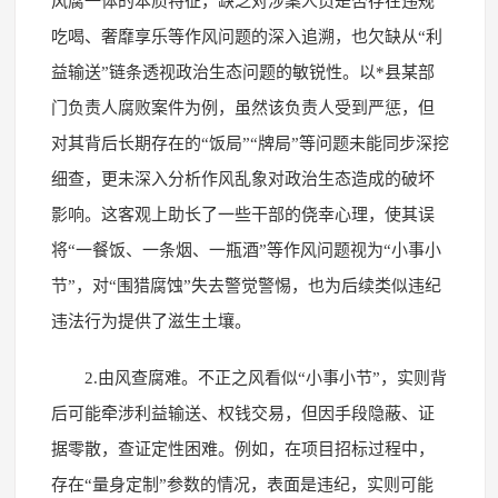
风腐一体的本质特征，缺乏对涉案人员是否存在违规
吃喝、奢靡享乐等作风问题的深入追溯，也欠缺从“利
益输送”链条透视政治生态问题的敏锐性。以*县某部
门负责人腐败案件为例，虽然该负责人受到严惩，但
对其背后长期存在的“饭局”“牌局”等问题未能同步深挖
细查，更未深入分析作风乱象对政治生态造成的破坏
影响。这客观上助长了一些干部的侥幸心理，使其误
将“一餐饭、一条烟、一瓶酒”等作风问题视为“小事小
节”，对“围猎腐蚀”失去警觉警惕，也为后续类似违纪
违法行为提供了滋生土壤。
2.由风查腐难。不正之风看似“小事小节”，实则背
后可能牵涉利益输送、权钱交易，但因手段隐蔽、证
据零散，查证定性困难。例如，在项目招标过程中，
存在“量身定制”参数的情况，表面是违纪，实则可能