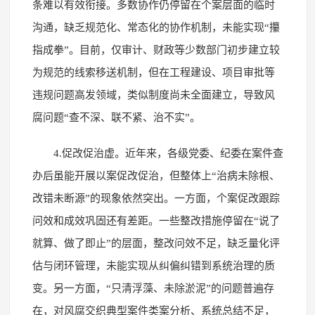
条难以有效衔接。多数协作仍停留在个案层面的临时
沟通，缺乏规范化、常态化的协作机制，未能实现“攥
指成拳”。目前，仅审计、财政等少数部门初步建立较
为规范的线索移送机制，但在工程建设、项目审批等
违规问题高发领域，类似制度尚未全面建立，导致风
腐问题“查不深、联不紧、治不实”。
4.促改促治虚。近年来，各级党委、纪委在案件查
办后虽能开展以案促改促治，但整体上“治病未除根、
改错未断源”的现象依然突出。一方面，个案促改跟踪
问效和成效巩固还有差距。一些整改措施停留在“说了
就算、做了即止”的层面，整改问效不足，缺乏量化评
估与闭环管理，未能实现从纠偏纠错到系统治理的质
变。另一方面，“只清浮藻、未除淤泥”的问题普遍存
在，对风腐交织典型案件类案分析、系统总结不足，