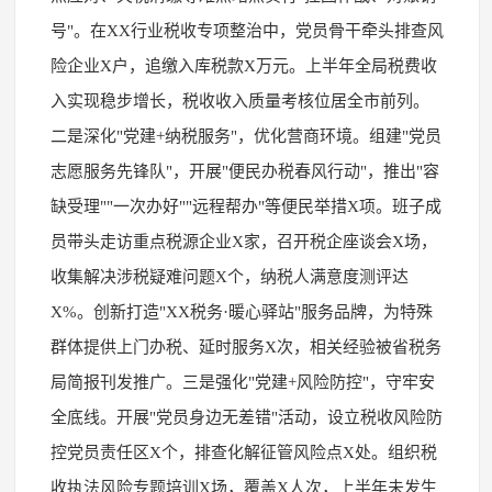
号"。在XX行业税收专项整治中，党员骨干牵头排查风
险企业X户，追缴入库税款X万元。上半年全局税费收
入实现稳步增长，税收收入质量考核位居全市前列。
二是深化"党建+纳税服务"，优化营商环境。组建"党员
志愿服务先锋队"，开展"便民办税春风行动"，推出"容
缺受理""一次办好""远程帮办"等便民举措X项。班子成
员带头走访重点税源企业X家，召开税企座谈会X场，
收集解决涉税疑难问题X个，纳税人满意度测评达
X%。创新打造"XX税务·暖心驿站"服务品牌，为特殊
群体提供上门办税、延时服务X次，相关经验被省税务
局简报刊发推广。三是强化"党建+风险防控"，守牢安
全底线。开展"党员身边无差错"活动，设立税收风险防
控党员责任区X个，排查化解征管风险点X处。组织税
收执法风险专题培训X场，覆盖X人次，上半年未发生