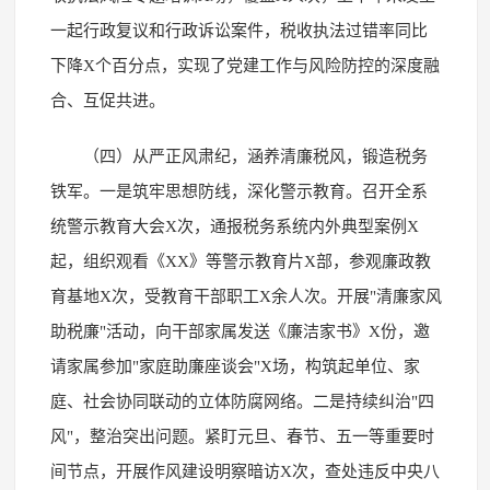
一起行政复议和行政诉讼案件，税收执法过错率同比
下降X个百分点，实现了党建工作与风险防控的深度融
合、互促共进。
（四）从严正风肃纪，涵养清廉税风，锻造税务
铁军。一是筑牢思想防线，深化警示教育。召开全系
统警示教育大会X次，通报税务系统内外典型案例X
起，组织观看《XX》等警示教育片X部，参观廉政教
育基地X次，受教育干部职工X余人次。开展"清廉家风
助税廉"活动，向干部家属发送《廉洁家书》X份，邀
请家属参加"家庭助廉座谈会"X场，构筑起单位、家
庭、社会协同联动的立体防腐网络。二是持续纠治"四
风"，整治突出问题。紧盯元旦、春节、五一等重要时
间节点，开展作风建设明察暗访X次，查处违反中央八