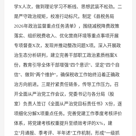
学X人次，做到理论学习不断线、思想武装不松劲。二
是严守政治规矩，校准行动标尺。制定《县税务局
2026年政治监督重点任务清单》，围绕减税降费政策
落实、组织税费收入、优化营商环境等重点事项开展
专项督查X次，发现并推动整改问题X项。深入开展政
治生态分析研判，建立完善干部职工政治素质档案X
份，教育引导全体干部增强"四个意识"、坚定"四个自
信"、做到"两个维护"，确保税收工作始终沿着正确政
治方向前进。三是拧紧责任链条，传导工作压力。召
开全面从严治党工作会议，党委书记与各分局（股
室）负责人签订《全面从严治党目标责任书》X份，逐
项细化分解X项重点任务。完善党建工作季度考核评价
体系，将党建考核权重提升至绩效考评的X%，建
立"月通报、季考评、半年述"工作机制，形成"一级抓