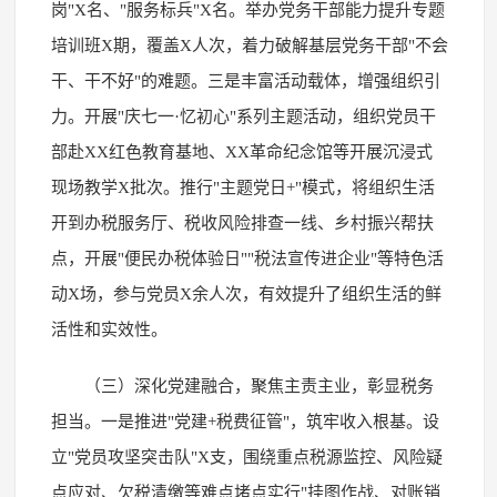
岗"X名、"服务标兵"X名。举办党务干部能力提升专题
培训班X期，覆盖X人次，着力破解基层党务干部"不会
干、干不好"的难题。三是丰富活动载体，增强组织引
力。开展"庆七一·忆初心"系列主题活动，组织党员干
部赴XX红色教育基地、XX革命纪念馆等开展沉浸式
现场教学X批次。推行"主题党日+"模式，将组织生活
开到办税服务厅、税收风险排查一线、乡村振兴帮扶
点，开展"便民办税体验日""税法宣传进企业"等特色活
动X场，参与党员X余人次，有效提升了组织生活的鲜
活性和实效性。
（三）深化党建融合，聚焦主责主业，彰显税务
担当。一是推进"党建+税费征管"，筑牢收入根基。设
立"党员攻坚突击队"X支，围绕重点税源监控、风险疑
点应对、欠税清缴等难点堵点实行"挂图作战、对账销