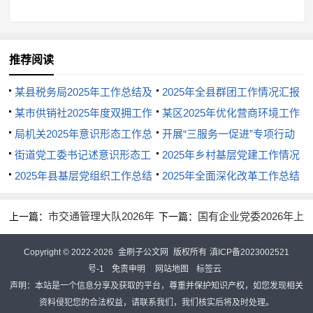
二是基层党建工作均衡性有待增强。局机关党支
部建设相对规范，但部分基层分局党支部基础工作仍
较薄弱，存在组织生活记录不规范、主题党日活动形
推荐阅读
式单一、党员教育管理时紧时松等问题。个别支部书
某县税务局2025年工作总结及
2025年全县群团工作情况汇报
记"一岗双责"意识不强，对党建工作投入精力不足，存
2025年工作打算
某市供销社2025年度双拥工作
某区2025年优化营商环境工作
在"重业务、轻党建"的倾向。
总结的报告
局机关2025年意识形态工作总
总结
开展“三服务一促进”专项行动
结
街道党工委书记述意识形态工
工作总结
2025年乡村基层党建工作情况
三是党员先锋模范作用发挥不够充分。少数党员
作报告
2025年县基层党组织工作总结
总结
2025年全面深化改革工作总结
在日常工作中自我要求不高，与普通群众拉不开差
距，面对急难险重任务主动请缨意识不强。对青年党
市交通管理大队2026年
国有企业党委2026年上
上一篇：
下一篇：
员的思想动态把握不够精准，关心关爱和教育引导措
上半年意识形态工作总结
半年抓基层党建工作总结
施的针对性有待增强，部分年轻干部对组织的认同感
Copyright © 2022-2026
金刷子公文网
版权所有
滇ICP备2023002521
和归属感需进一步培养。
号-1
免责申明
网站地图
标签云
声明：本站是一个信息分享及获取的平台，尊重并保护知识产权，如您发现相关
资料侵犯您的合法权益，请联系我们，我们核实后将及时处理。
四是智慧党建应用效能有待释放。"智慧党建"平台