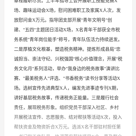
章程履职尽责。上半年指导工会开展职工技能竞赛X
场、趣味运动会X场，慰问困难职工及家属X人次，发
放慰问金X万元。指导团支部开展"青年文明号"创
建、"五四"主题团日活动X场，X名青年干部获全市税
务系统"青年岗位能手"称号，青年队伍活力持续迸发。
二是厚植文化根基，塑造税务精神。提炼形成县局"忠
诚担当、崇法守纪、兴税强国"核心价值理念，开展"税
务文化月"系列活动，举办"我身边的税务故事"演讲比
赛、"最美税务人"评选、"书香税务"读书分享等活动X
场。选树宣传先进典型X人，编发先进事迹专刊X期，
讲好基层税务故事，传递税务正能量。三是履行社会
责任，展现税务形象。组织党员干部深入社区、乡村
开展税法宣传、志愿服务、结对帮扶等活动X次，投入
帮扶资金及物资折合X万元。选派X名干部驻村担任第