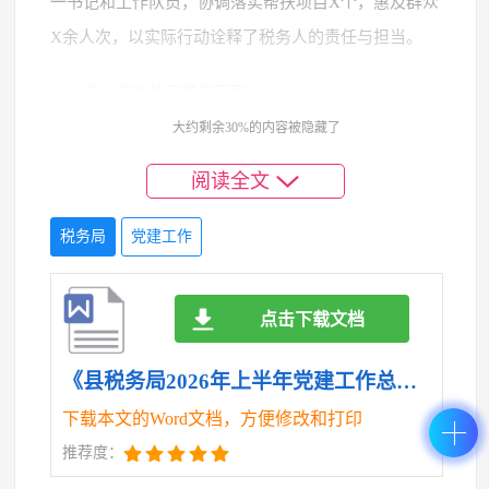
一书记和工作队员，协调落实帮扶项目X个，惠及群众
X余人次，以实际行动诠释了税务人的责任与担当。
三、存在的问题与不足
大约剩余30%的内容被隐藏了
在总结成绩的同时，我们也清醒地认识到，对照
阅读全文
上级党组织的要求和广大干部职工的期盼，全局党建
工作仍存在一些短板和弱项，主要表现在：
税务局
党建工作
一是党建与业务融合的精准度有待提升。部分党
支部在推进党建与税收业务融合上思路不宽、办法不
点击下载文档
多，存在"就党建抓党建"的惯性思维，"党建+"活动与
税收中心工作的结合点找得不够准，品牌效应尚未充
《县税务局2026年上半年党建工作总结.doc》
分释放，党建引领业务发展的乘数效应有待进一步放
下载本文的Word文档，方便修改和打印
大。
推荐度：