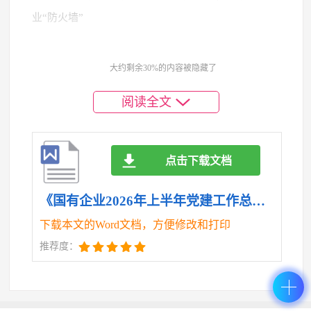
业“防火墙”
公司党委坚定不移推进全面从严治党，持之以恒
大约剩余30%的内容被隐藏了
正风肃纪，营造风清气正的政治生态和干事创业环
境。
阅读全文
一是强化警示教育，筑牢思想防线。扎实开展党
纪学习教育，组织党员干部深入学习新修订的《中国
点击下载文档
共产党纪律处分条例》，举办专题辅导讲座*场，覆盖
《国有企业2026年上半年党建工作总结.doc》
*人次。观看警示教育片*部，参观廉政教育基地*次，
用身边事教育身边人，引导党员干部知敬畏、存戒
下载本文的Word文档，方便修改和打印
惧、守底线。开展家庭助廉活动，向干部家属发放
推荐度：
《廉洁家风倡议书》，构筑单位、家庭双重监督防
线。