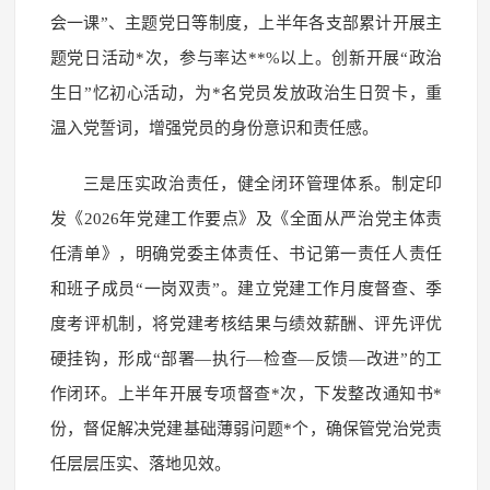
会一课”、主题党日等制度，上半年各支部累计开展主
题党日活动*次，参与率达**%以上。创新开展“政治
生日”忆初心活动，为*名党员发放政治生日贺卡，重
温入党誓词，增强党员的身份意识和责任感。
三是压实政治责任，健全闭环管理体系。制定印
发《2026年党建工作要点》及《全面从严治党主体责
任清单》，明确党委主体责任、书记第一责任人责任
和班子成员“一岗双责”。建立党建工作月度督查、季
度考评机制，将党建考核结果与绩效薪酬、评先评优
硬挂钩，形成“部署—执行—检查—反馈—改进”的工
作闭环。上半年开展专项督查*次，下发整改通知书*
份，督促解决党建基础薄弱问题*个，确保管党治党责
任层层压实、落地见效。