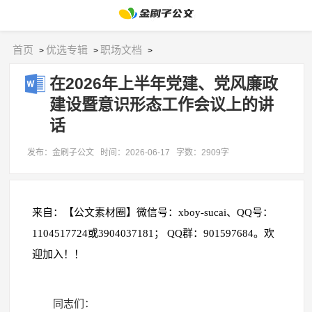
首页
优选专辑
职场文档
>
>
>
在2026年上半年党建、党风廉政
建设暨意识形态工作会议上的讲
话
发布：金刷子公文
时间：2026-06-17
字数：2909字
来自：【公文素材圈】微信号：xboy-sucai、QQ号：
1104517724或3904037181； QQ群：901597684。欢
迎加入！！
同志们：