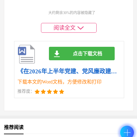
秩序稳定；提升队伍建设力，确保干部职工素质不断
大约剩余30%的内容被隐藏了
提高，努力开创交通运输事业发展新局面。
阅读全文
（一）强化党建引领，筑牢发展根基。一是持续
加强理论学习。坚持把学习贯彻习近平新时代中国特
色社会主义思想作为首要政治任务，深入学习习近平
点击下载文档
总书记关于交通运输工作的重要论述，不断提高政治
站位和理论水平。二是加强基层党组织建设。进一步
《在2026年上半年党建、党风廉政建设暨意识形态工作会议上的讲话.doc》
优化党组织设置，加强党支部标准化建设，提高党组
下载本文的Word文档，方便修改和打印
织的凝聚力和战斗力。三是推进党建与业务深度融
推荐度：
合。围绕交通运输中心工作，开展“党建+项目建设”
“党建+运输服务”等活动，以党建引领推动交通运输工
作高质量发展。
推荐阅读
（二）加快项目建设，完善交通网络。一是加快