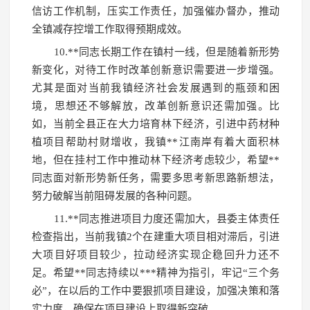
信访工作机制，压实工作责任，加强催办督办，推动
全镇减存控增工作取得预期成效。
10.**同志长期工作在镇村一线，但是随着新形势
新变化，对待工作时改革创新意识需要进一步增强。
尤其是面对当前我镇经济社会发展遇到的瓶颈和困
境，思想还不够解放，改革创新意识还需加强。比
如，当前全县正在大力培育林下经济，引进中药材种
植项目帮助村财增收，我镇**江南岸有着大面积林
地，但在挂村工作中推动林下经济考虑较少，希望**
同志面对新形势新任务，需要多思考新思路新想法，
努力破解当前阻碍发展的各种问题。
11.**同志推进项目力度还需加大，县委主体责任
检查指出，当前我镇2个在建重大项目相对滞后，引进
大项目好项目较少，拉动经济实现企稳回升力还不
足。希望**同志持续以***精神为指引，牢记“三个务
必”，在以后的工作中要狠抓项目建设，加强决策和落
实力度，确保在项目建设上取得新突破。