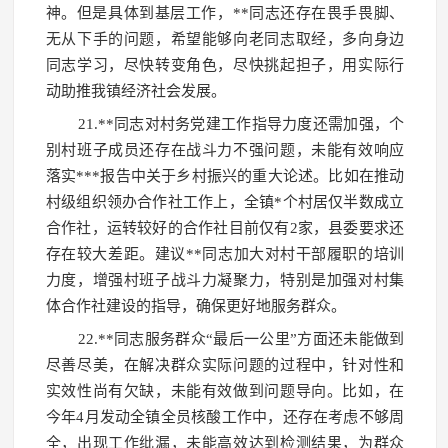
神。但是具体到基层工作，**同志还存在畏手畏脚、
无从下手的问题，希望能够向老同志取经，多向身边
同志学习，尽快转变角色，尽快挑起担子，用实际行
动助推我镇经济社会发展。
21.**同志对村务党建工作指导力度还需加强，个
别村班子成员还存在战斗力不强问题，未能有效响应
落实***报告中关于乡村振兴的重大论述。比如在推动
村级组织领办合作社工作上，全镇*个村居仅半数成立
合作社，运转较好的合作社目前仅有2家，县委要求还
存在较大差距。建议**同志加大对村干部履职的培训
力度，增强村班子战斗力凝聚力，特别是加强对村集
体合作社建设的指导，确保更好地服务群众。
22.**同志服务群众“最后一公里”方面还未能做到
尽善尽美，在解决群众实际问题的过程中，针对性和
实效性尚有欠缺，未能有效做到问题导向。比如，在
今年4月发动全镇全员核酸工作中，还存在考虑不够周
全，出现工作纰漏，未能高效达到检测结果，为群众