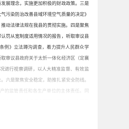
新发展理念，实施更加积极的财政政策。三是
大气污染防治改善县域环境空气质量的决定》
，推动法律法规在我县的贯彻实施。四是聚焦
罪认罚从宽制度适用情况的报告，听取审议县
进条例》立法蹲沟调查，着力提升人民群众学
听取审议县政府关于太忻一体化经济区（定襄
况进行视察调研，以人大精准监督、有效监
众。六是聚焦安全稳定，助推扎紧安全防线。
产的监管责任和各生产单位的主体责任。同
安全生产工作进行视察调研，配合市人大开展
展执法检查，组织代表和企业就《忻州市安全
难愁盼，助推办好民生实事。针对群众反映集