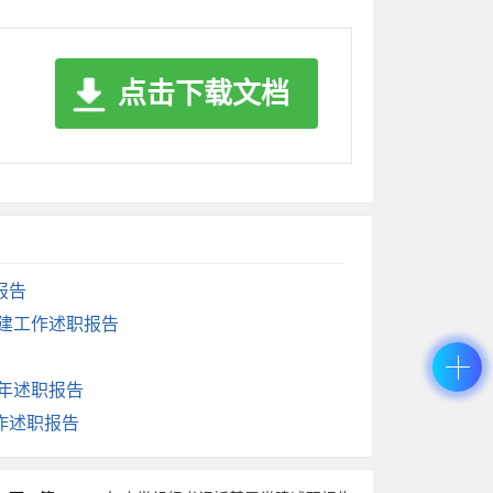
准备工作进行视察调研，切实供暖工作暖人更
的办理机制，召开意见建议交办会1次，确保
点击下载文档
，突出工作重点，从中选出影响面较大的**条
社会反映强的意见建议得到了有效办理落实。
责。工作和生活中，我能够严格遵守党的政治
讲政治、讲正气、讲大局的标准要求自己。同
报告
党建工作述职报告
，能够严格要求自己的家属和身边的工作人
做好带头人。执行民主集中制方面，我始终支
5年述职报告
织召开主任会议**次，对召开常委会会议、
作述职报告
体责任方面，作为人大党组书记，我多次组织