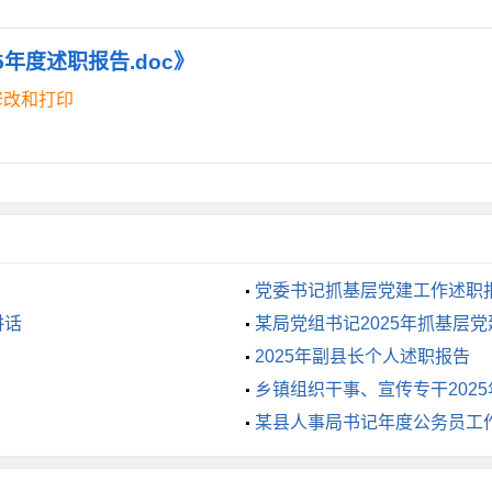
时就向有关单位进行检点督促，年末组织委员和代表对集中供暖
年度述职报告.doc》
，进一步夯实“政府领导领办、部门具体承办、人大工委督办”
修改和打印
确保各项意见建议的办理工作顺利有序开展。同时，结合工作实际
卫路的拓宽、城市管网建设、电动车规范管理等群众关注度高、
设
大常委会作为监督机关，只有更严要求自身，才能履行好监督职
严格落实中央八项规定精神、严格执行廉洁自律规定，时刻按照
党委书记抓基层党建工作述职
讲话
某局党组书记2025年抓基层
制度，规范公务接待、用车，带头过好权力关、金钱关、亲情关
2025年副县长个人述职报告
对党忠诚、纪律严明、勤政为民、敬业奉献的新形象，当好标杆
乡镇组织干事、宣传专干202
问题、重要工作安排都通过主任会议讨论、决定，一年来，共组
某县人事局书记年度公务员工
题进行集体研究探讨，并严格落实末位表态制。履行管党治党主