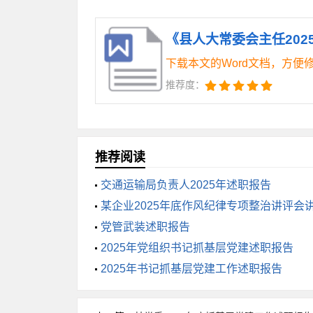
中供暖不热的问题，年初在制定工作要点
《县人大常委会主任2025
暖心。坚持高位推动代表意见建议办理工作
下载本文的Word文档，方便
***件意见建议全部领办，督办会*次，
推荐度：
意见建议进行重点督办，推动了一批像定
三、坚持自省自律，不断加强作风建
正人必先正己，正己才能正人。县人
推荐阅读
纪律和政治规矩，带头坚决反对“四风”，
交通运输局负责人2025年述职报告
某企业2025年底作风纪律专项整治讲评会
时，能够严格执行个人生活重大事项报告
党管武装述职报告
员，清清白白做人，干干净净做事，树立
2025年党组织书记抓基层党建述职报告
持人大班子其他成员的工作。工作中的重大
2025年书记抓基层党建工作述职报告
决算批复、预算调整等重大事件、重要议