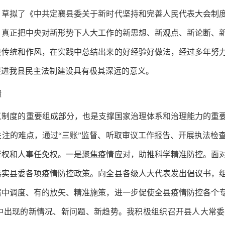
，草拟了《中共定襄县委关于新时代坚持和完善人民代表大会制
，真正把中央对新形势下人大工作的新思想、新观点、新论断、
传统和作风，在实践中总结出来的好经验好做法，经过多年努力
促进我县民主法制建设具有极其深远的意义。
绩
义制度的重要组成部分，也是支撑国家治理体系和治理能力的重
注的难点，通过“三账”监督、听取审议工作报告、开展执法检
督权和人事任免权。一是聚焦疫情应对，助推科学精准防控。面
落实县委各项疫情防控政策。向全县各级人大代表发出倡议书，
居中调度、有的放矢、精准施策，进一步促使全县疫情防控各个
中出现的新情况、新问题、新趋势。我积极组织召开县人大常委