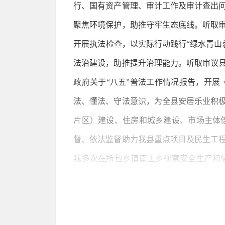
行、国有资产管理、审计工作及审计查出
聚焦环境保护，助推守牢生态底线。听取
开展执法检查，以实际行动践行“绿水青山
法治建设，助推提升治理能力。听取审议
政府关于“八五”普法工作情况报告，开
法、懂法、守法意识，为全县安居乐业积
片区）建设、住房和城乡建设、市场主体
督、依法监督助力我县重点项目及民生工
我多次在所包乡镇南王乡视察安全生产和
时，组织委员和代表并对我县《食品安全
安全生产和尾矿库治理工作专项督导检查
生产违法行为和事故隐患举报奖励办法》