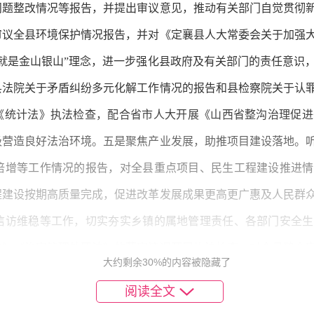
问题整改情况等报告，并提出审议意见，推动有关部门自觉贯彻
审议全县环境保护情况报告，并对《定襄县人大常委会关于加强
就是金山银山”理念，进一步强化县政府及有关部门的责任意识
县法院关于矛盾纠纷多元化解工作情况的报告和县检察院关于认
展《统计法》执法检查，配合省市人大开展《山西省整沟治理促
极营造良好法治环境。五是聚焦产业发展，助推项目建设落地。
倍增等工作情况的报告，对全县重点项目、民生工程建设推进情
程建设按期高质量完成，促进改革发展成果更高更广惠及人民群
信访维稳等工作，切实夯实乡镇的属地管理责任、各部门安全生
法》《治安管理处罚法》的落实情况开展执法检查，对全县粮食
大约剩余30%的内容被隐藏了
，以及《中华人民共和国安全生产法》在我县的贯彻执行情况开
阅读全文
进行立法调研，切实以法治力量维护社会和谐稳定。七是聚焦急