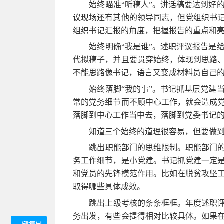
始终瞄准“听稿人”。讲话稿要达到好
议现场还有其他的领导同志，但党组织书
组织书记汇报的角度，把握报告的重点和
始终明确“我是谁”。述职评议报告是
代拟稿子，并且要贯穿始终，体现到思路
不能思路像书记，语言又变成材料员自己
始终落脚“我的事”。书记抓基层党建
常的党务细节而不顾中心工作，就会造成
落脚到中心工作当中去，落脚到党委书记
知道三个始终的道理很容易，但要做到
跳出职能部门的思维限制。职能部门的
务工作细节，是小党建。书记抓党建一定
和党员的先锋模范作用。比如在脱贫攻坚
取得哪些具体成效。
跳出上级考核的条条框框。年度述职
务出发，有些会提得相对比较具体。如果