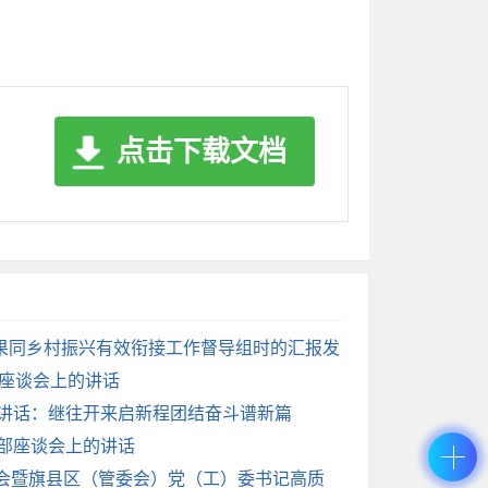
护”。
组织体系建设来讲）
的内容则从推进向基层延伸的角度，放在这里
点击下载文档
容，初稿放在从严治党里面，这里单独拿出来
党务工作，而是注重将基层党建落脚到中心工
是又被党委办公室进行了一轮调整和优化。最
果同乡村振兴有效衔接工作督导组时的汇报发
作座谈会上的讲话
的讲话：继往开来启新程团结奋斗谱新篇
局。
干部座谈会上的讲话
代化上）
进会暨旗县区（管委会）党（工）委书记高质