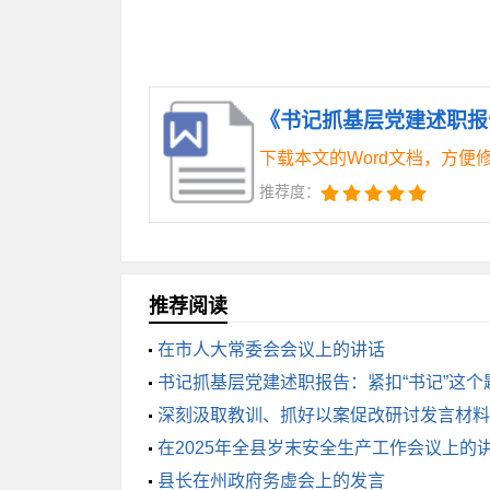
——全过程抓实理论武装，让党员干部
——构建党建引领基层治理“一呼百应
——坚持大抓基层鲜明导向，建好建
《书记抓基层党建述职报告
一起讲）
下载本文的Word文档，方便
——以基层党建促执行力提升，推动
推荐度：
——深入实施“十百千万百万”人才工
讲）
可以看到，这一稿的提纲整体逻辑性
作上来，落脚到实际效果上来，方向更准
推荐阅读
后形成下面的提纲，定稿。
在市人大常委会会议上的讲话
党委办审改定稿提纲：
书记抓基层党建述职报告：紧扣“书记”这个
——全过程全覆盖抓实理论武装，让
深刻汲取教训、抓好以案促改研讨发言材料
——围绕推动党的领导一贯到底、全面
在2025年全县岁末安全生产工作会议上的
——建好建强每个基层细胞，夯实基
县长在州政府务虚会上的发言