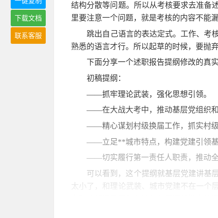
一键复制
结构分散等问题。所以从考核要求去准备
里要注意一个问题，就是考核的内容不能
下载文档
跳出自己语言的表达定式。工作、考
联系客服
熟悉的语言才行。所以起草的时候，要抛
下面分享一个述职报告提纲修改的真实
初稿提纲：
——抓牢理论武装，强化思想引领。
——在大战大考中，推动基层党组织
——精心谋划村级换届工作，抓实村
——立足**城市特点，构建党建引领
——切实履行第一责任人职责，推动
可以看到，这个提纲就基层党建讲基
太小了，和理论武装、城市党建不在一个
出职能部门局限和考核条条框框所带来的
第一轮修改提纲：