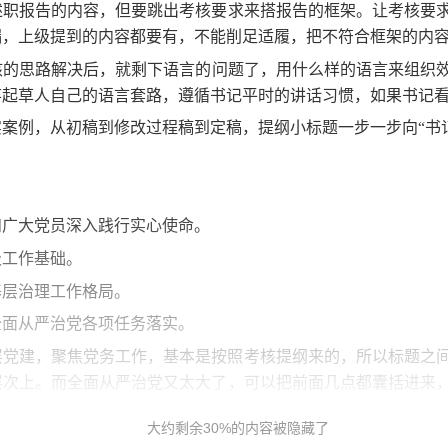
述职报告的内容，但要跳出考核要求来搭报告的框架。让考核要
漏，上级提到的内容都要有，不能削足适履，把不符合框架的内
核的思路解决后，就剩下语言的问题了，用什么样的语言来组织
弃起草人自己的语言套路，遵循书记平时的讲话习惯，如果书记
案例，从初稿到修改过程稿到定稿，提纲小标题一步一步向“书
和广大党员深入践行实心使命。
级工作基础。
基层治理工作格局。
全面从严治党各项任务落实。
层党建，聚焦党务工作，基本是按照考核提纲来的，所以标题之
层次上。而全面从严治党又太大了，可以把前面几点都囊括进来
问题。所以必须修改。
大约剩余30%的内容被隐藏了