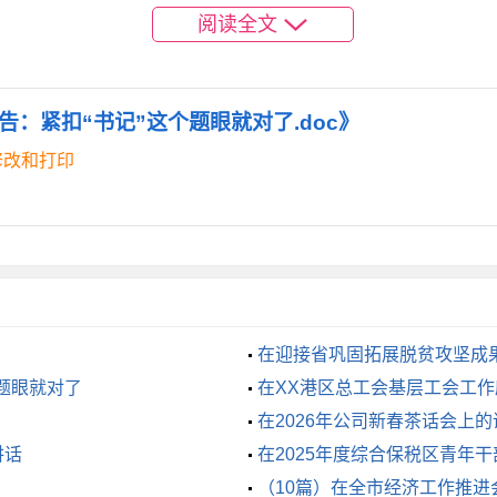
阅读全文
每一步都充分感受到总书记思想的真理力量，自觉做到“两个维
”新格局，推动党的领导一贯到底、全面覆盖、作用突出。（从
强每个基层细胞。（从建好建强每个党支部来讲，全面从严治党
：紧扣“书记”这个题眼就对了.doc》
修改和打印
广大党员干部在重大任务中担当作为。
程，集聚制造业高质量发展人才队伍。（这是上级要求考核的内
更强了，各点之间的关系更顺畅。最重要的一点，是不再单纯讲
了。但还是有些不足，比如第三点和中心工作还是扣得不紧。于
在迎接省巩固拓展脱贫攻坚成
题眼就对了
言
在XX港区总工会基层工会工
广大党员干部充分感受到总书记思想的真理力量。
在2026年公司新春茶话会上
覆盖、作用突出，加快构建党建引领基层治理“一呼百应”新格
讲话
在2025年度综合保税区青年
层治理现代化的基层基础。（调整后，落脚点压到了基层治理现
（10篇）在全市经济工作推