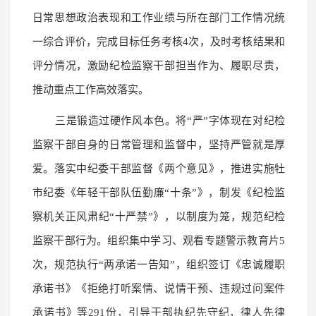
日常思想政治表现和工作业绩与所在部门工作情况统
一综合评价，完成目标任务考核4次，及时考核结果和
评分情况，激励纪检监察干部担当作为、履职尽责，
推动重点工作高效落实。
三是锻造过硬作风本色。将“严”字体现在对纪检
监察干部自身的日常管理和监督中，坚持严管就是厚
爱。落实中纪委干部监督《两个意见》，推进实施牡
市纪委《年轻干部队伍勤廉“十条”》，制发《纪检监
察机关正风肃纪“十严禁”》，以制度为笼，规范纪检
监察干部行为。组织集中学习、观看专题警示教育片5
次，规范执行“两承诺一告知”，组织签订《忠诚履职
承诺书》《拒绝打听案情、说情干预、违规过问案件
承诺书》等291份，引导干部执纪先守纪，律人先律