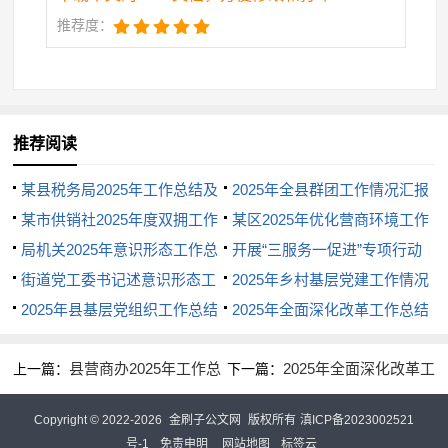
认为办案是“显绩”，监督是“潜绩”的思维惯性还尚未转
推荐度：
变；个别派驻纪检监察组还存在会商走过场、走形
式，提出问题不具体的现象。
（三）纪检监察信息化建设的系统性整体性协同
推荐阅读
性还不足。专门的负责信息化保障部门尚不健全，从
某县税务局2025年工作总结及
2025年全县群团工作情况汇报
事信息化建设的专职工作人员力量不足，干部整体掌
2025年工作打算
某市供销社2025年度双拥工作
某区2025年优化营商环境工作
握运用信息化技术的能力不高。
总结的报告
局机关2025年意识形态工作总
总结
开展“三服务一促进”专项行动
三、下步打算
结
街道党工委书记述意识形态工
工作总结
2025年乡村基层党建工作情况
作报告
2025年县基层党组织工作总结
总结
2025年全面深化改革工作总结
（一）深入学习贯彻党的二十大精神，以精准有
力的政治监督保障中央、省、市决策部署落地见效
县营商办2025年工作总
2025年全面深化改革工
上一篇：
下一篇：
坚持不懈强化政治建设。把学习贯彻党的二十大
结和2025年工作思路
作总结
Copyright © 2022-2026
金刷子公文网
版权所有
滇ICP备2023002521
精神这项工作走在前列，做好表率，将学习成果转化
号-1
免责申明
网站地图
标签云