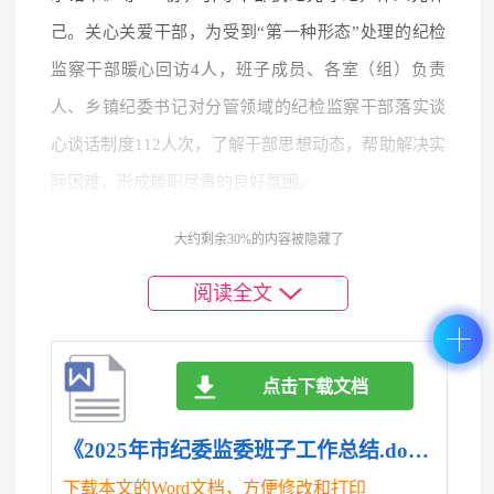
己。关心关爱干部，为受到“第一种形态”处理的纪检
监察干部暖心回访4人，班子成员、各室（组）负责
人、乡镇纪委书记对分管领域的纪检监察干部落实谈
心谈话制度112人次，了解干部思想动态，帮助解决实
际困难，形成履职尽责的良好氛围。
二、存在的问题
大约剩余30%的内容被隐藏了
（一）日常监督工作的精准度还有待提高。对“监
阅读全文
督的再监督”定位把握不够精准，个别存在把执纪监督
等同于主责部门行业监督的现象，发现问题有时还停
点击下载文档
留在主责部门业务监督视角。
（二）派驻监督优势还未完全显现。“全天候、常
《2025年市纪委监委班子工作总结.doc》
态化、近距离”派驻监督还不到位，重办案、轻监督，
下载本文的Word文档，方便修改和打印