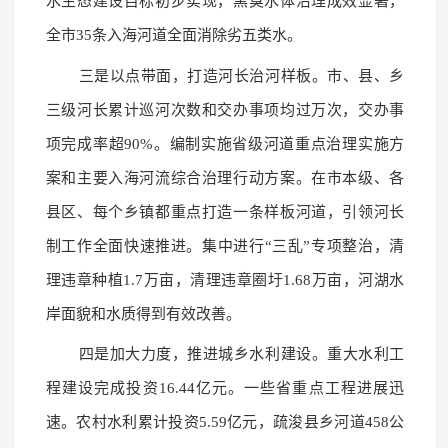
水生态建设目标初步实现，黑臭水体治理成效显著，
全市35条入海河道全面消除劣五类水。
三是以点带面，打造河长治河样板。市、县、乡
三级河长累计巡河次数和交办事项均过万次，交办事
项完成率超90%。编制实施省级河道重点治理实施方
案和主要入海河流综合治理行动方案。在市本级、各
县区、每个乡镇都重点打造一条样板河道，引领河长
制工作全面快速推进。集中进行“三乱”专项整治，清
理违章种植1.7万亩，清理违章圈圩1.68万亩，河湖水
岸面貌和水质得到有效改善。
四是加大力度，推进城乡水利建设。重大水利工
程建设完成投资16.44亿元。一些省重点工程进展迅
速。农村水利累计投资5.59亿元，疏浚县乡河道458公