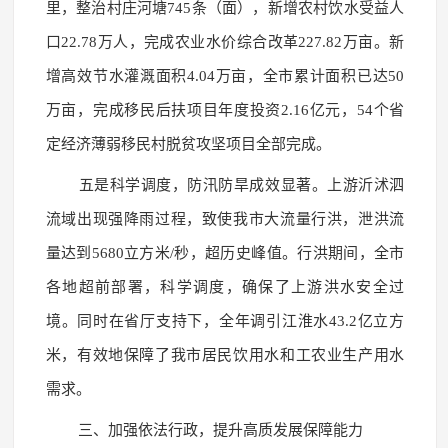
里，整治村庄河塘745条（面），新增农村饮水受益人
口22.78万人，完成农业水价综合改革227.82万亩。新
增高效节水灌溉面积4.04万亩，全市累计面积已达50
万亩，完成移民后扶项目年度投资2.16亿元，54个省
定经济薄弱移民村脱贫攻坚项目全部完成。
五是科学调度，防汛防旱成效显著。上游沂沭泗
流域出现强降雨过程，致使我市大流量行洪，泄洪流
量达到5680立方米/秒，超历史峰值。行洪期间，全市
各地超前部署，科学调度，确保了上游洪水安全过
境。同时在省厅支持下，全年调引江淮水43.2亿立方
米，有效地保障了我市居民饮用水和工农业生产用水
需求。
三、加强依法行政，提升高质发展保障能力