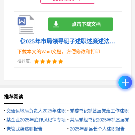
节。
三是依法行政力度加大。积极行使依法行政职
点击下载文档
能，切实将执法为民落到实处。结合河长制的全面推
进，大力开展河库“三乱”、“四清”专项整治行动，对各
《2025年市局领导班子述职述廉述法述学报告.doc》
类水事违法行为持续保持高压严管态势，共清理违章
下载本文的Word文档，方便修改和打印
圈圩22600亩，违章种植6200亩，阻水网、簖17370
推荐度：
只，拆除违章建筑14800平方米，确保了各项水利工程
设施的安全。建立案件通报制度，推进行政执法与刑
事司法有效衔接，对重大水事违法案件实行挂牌督
推荐阅读
办，严厉打击各类水事违法活动，变集中式治理为常
交通运输局负责人2025年述职
党委书记抓基层党建工作述职
态化治理。
报告
某企业2025年底作风纪律专项
报告
某局党组书记2025年抓基层党
四、突出廉政建设，树立水利行业全新形象
整治讲评会讲话
党管武装述职报告
建工作述职报告
2025年副县长个人述职报告