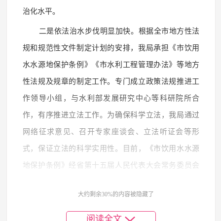
治化水平。
二是依法治水步伐明显加快。根据全市地方性法
规和规范性文件制定计划的安排，我局承担《市饮用
水水源地保护条例》《市水利工程管理办法》等地方
性法规及规章的制定工作。专门成立政策法规推进工
作领导小组，与水利部发展研究中心等科研院所合
作，有序推进立法工作。为确保科学立法，我局通过
网络征求意见、召开专家座谈会、立法听证会等形
式，保证立法的科学实用性。目前，《市饮用水水源
地保护条例》经省第十五届人民代表大会常务委员会
第六次会议批准通过。《市水利工程管理办法》《水
大约剩余30%的内容被隐藏了
库管理办法》，已严格按照立法程序完成调研、座
谈、征求意见、专家论证、听证、合法性审查等环
阅读全文