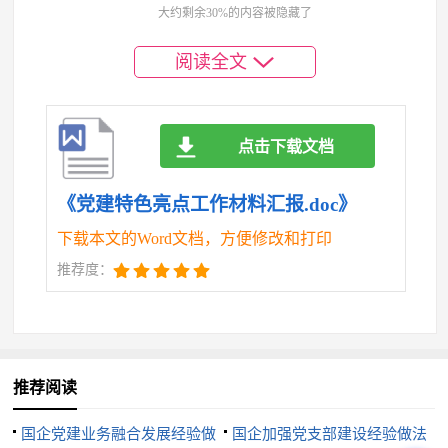
大约剩余30%的内容被隐藏了
民主评议工作，党员组织队伍得到不断优化。
阅读全文
三、抓住作风建设这个关键，营造风清气正的干
事氛围
点击下载文档
作风好坏关系工作成败、关系我们事业的兴衰。
《党建特色亮点工作材料汇报.doc》
第四党支部始终将作风建设作为党建工作的关键来
下载本文的Word文档，方便修改和打印
抓，高度重视支部的氛围营造，注重支部政治生态的
推荐度：
建设。一是主动服务。我们进一步转变职能，强化服
务型组织建设，始终坚持“服务发展、服务社会、服务
师生”理念，不断改进工作作风，增强服务意识，树立
推荐阅读
良好形象。在去年的“迎新”期间，支部组织全体党员
国企党建业务融合发展经验做
国企加强党支部建设经验做法
当好“迎新”志愿者，积极对接各二级学院“迎新”工作