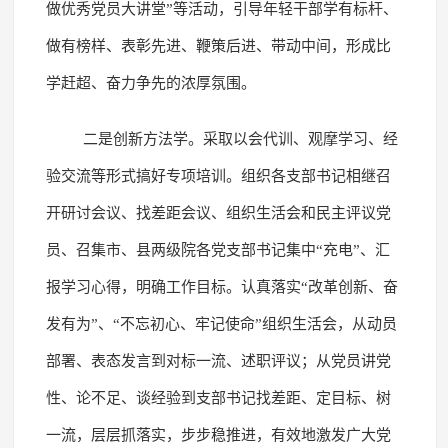
做优秀党员大讲堂”等活动，引导年轻干部学有标杆、
做有榜样、表彰先进、鞭策后进、带动中间，形成比
学赶超、奋力争先的浓厚氛围。
二是创新方法学。采取以会代训、观摩学习、经
验交流等形式搞好专项培训。组织各支部书记相继召
开研讨会议、找差距会议、组织生活会和民主评议党
员、召集市、县两级院各党支部书记集中“充电”、汇
报学习心得，明确工作目标。认真落实“改革创新、奋
发有为”、“不忘初心、牢记使命”组织生活会，从动员
部署、表态发言到对标一流、述职评议；从党员讲党
性、论不足、谈经验到支部书记找差距、定目标、树
一流，层层抓落实，步步稳推进，有效地激发广大党