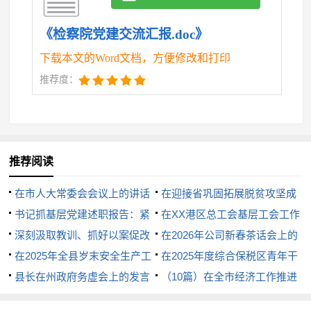
帮助党员和干部职工解决工作和生活中遇到的困难。
《检察院党建交流汇报.doc》
每项活动、每次学习后，对资料整理归档，从活动前
下载本文的Word文档，方便修改和打印
的通知、方案、人员分组到活动后总结、报销及信息
推荐度：
编辑、宣传报道等工作资料有序编辑、分类整理、装
订成册，共编印党建资料xxx余本。
x、强化文化熏陶 ，齐心奏响红色“主旋律”。加
推荐阅读
强机关文化建设，归根结底就是通过文化的熏陶，在
在市人大常委会会议上的讲话
在迎接省巩固拓展脱贫攻坚成
有形和无形中陶冶和提升机关党员干部个人修养和素
书记抓基层党建述职报告：紧
果同乡村振兴有效衔接工作督导
在XX港区总工会基层工会工作
质，促进整个机关的全面发展。院党组书记、检察长
扣“书记”这个题眼就对了
深刻汲取教训、抓好以案促改
组时的汇报发言
座谈会上的讲话
在2026年公司新春茶话会上的
南世勤多次强调，检察工作是政治性极强的业务工
研讨发言材料
在2025年全县岁末安全生产工
讲话：继往开来启新程团结奋斗
在2025年度综合保税区青年干
作会议上的讲话
县长在州政府务虚会上的发言
谱新篇
部座谈会上的讲话
（10篇）在全市经济工作推进
作，也是业务性极强的政治工作，一定要秉持政治属
会暨旗县区（管委会）党（工）
性和人民属性，弘扬传统文化，传承红色基因，为X检