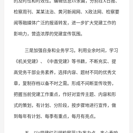
的及时性和时效性。编辑信息xx余篇，分别在X日报、
检察周刊、某某法治、黄河新闻网、X政法网、检察要
闻等融媒体广泛的报道转发，进一步扩大党建工作的
影响力，营造浓厚的党建宣传氛围。
三是加强自身和业务学习。利用业余时间，学习
《机关党建》、《中直党建》等书籍，不断充实、提
高党务干部业务素养，选择内容、题材不同的优秀文
章，复制存档以备不时之需。形成不间断宣传攻势，
把握当前党建工作重点，作好对宣传主题、内容和形
式的策划，有计划、分阶段，按步骤地进行宣传，做
到每年有计划、每季有重点，每月有亮点。
五、以“党建红引领检察蓝”为发力点，齐心奏响