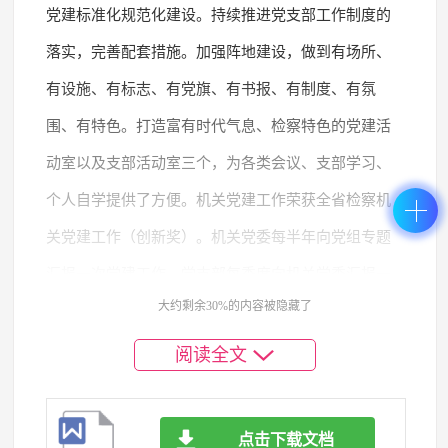
党建标准化规范化建设。持续推进党支部工作制度的
落实，完善配套措施。加强阵地建设，做到有场所、
有设施、有标志、有党旗、有书报、有制度、有氛
围、有特色。打造富有时代气息、检察特色的党建活
动室以及支部活动室三个，为各类会议、支部学习、
个人自学提供了方便。机关党建工作荣获全省检察机
关党建工作（创新奖）。机关党委每半年向党组专题
汇报一次党建工作，党支部每季度向机关党委汇报一
大约剩余30%的内容被隐藏了
次党建工作情况。用仪式唤醒和激发作为党员的光荣
感和使命感；加强党员“第一身份”教育，建立政治“生
阅读全文
日制度”，使党员身份“被看见”、“被感知”、“被认
同”；增强党员幸福感，走访慰问离退休、困难党员，
点击下载文档