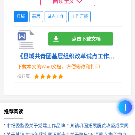
阅读全文
养团干部提笔能写、张口能说、遇事能办的综合能
力。做好政聘企培青年人才的培养、联系、服务工
县域
基层
试点工作
工作汇报
作，健全青年人才团工委队伍。定期举办“青年学堂”
“政银企面对面”，扩大活动品牌吸引力。围绕招商引
点击下载文档
资、乡村振兴成立x支区青企协专业小分队，聚力“双
招双引”办实事、解难题。
《县域共青团基层组织改革试点工作汇报.doc》
(五)聚焦团的运行扁平化，推动工作管理格局由
下载本文的Word文档，方便修改和打印
“低”变“高”。突出党建引领，落实从严治团要求，着力
推荐度：
推动党、团、队育人链条相衔接、相贯通是保障xx区
共青团运行的重要举措。一是突出党建实效。为进一
步提高团组织的凝聚力和战斗力，全面落实党组织副
推荐阅读
书记分管共青团工作要求，将党建带团建、队建纳入
《xx区教育督导工作要点》，将团（队）建纳入党建
市纪委监委关于党建工作品牌
某镇巩固拓展脱贫攻坚成果同
工作部署和年度考核。二是改进管理机制。制定《xx
创建的汇报
关于某镇2025年落实意识形态
乡村振兴有效衔接工作汇报
关于聚焦“五项重点”整治群众