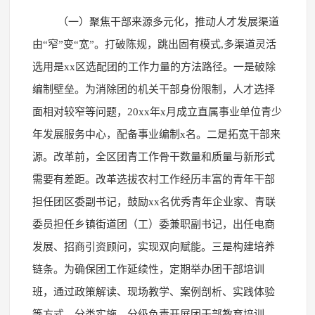
（一）聚焦干部来源多元化，推动人才发展渠道
由“窄”变“宽”。打破陈规，跳出固有模式,多渠道灵活
选用是xx区选配团的工作力量的方法路径。一是破除
编制壁垒。为消除团的机关干部身份限制，人才选择
面相对较窄等问题，20xx年x月成立直属事业单位青少
年发展服务中心，配备事业编制x名。二是拓宽干部来
源。改革前，全区团青工作骨干数量和质量与新形式
需要有差距。改革选拔农村工作经历丰富的青年干部
担任团区委副书记，鼓励xx名优秀青年企业家、青联
委员担任乡镇街道团（工）委兼职副书记，出任电商
发展、招商引资顾问，实现双向赋能。三是构建培养
链条。为确保团工作延续性，定期举办团干部培训
班，通过政策解读、现场教学、案例剖析、实践体验
等方式，分类实施、分级负责开展团干部教育培训，