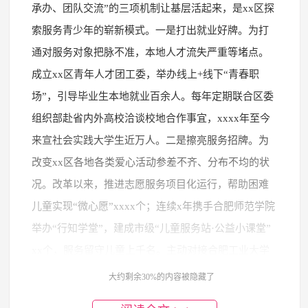
承办、团队交流”的三项机制让基层活起来，是xx区探
索服务青少年的崭新模式。一是打出就业好牌。为打
通对服务对象把脉不准，本地人才流失严重等堵点。
成立xx区青年人才团工委，举办线上+线下“青春职
场”，引导毕业生本地就业百余人。每年定期联合区委
组织部赴省内外高校洽谈校地合作事宜，xxxx年至今
来宣社会实践大学生近万人。二是擦亮服务招牌。为
改变xx区各地各类爱心活动参差不齐、分布不均的状
况。改革以来，推进志愿服务项目化运行，帮助困难
儿童实现“微心愿”xxxx个；连续x年携手合肥师范学院
举办“行知学堂”，建成市级“儿童服务站·公益小课堂”
xx个，服务留守儿童上千名。主动对接合肥工业大学
宣城校区团委开展“团聚xx”项目，助力学子融入社
大约剩余30%的内容被隐藏了
会。三是做响成才品牌。定期开展团干部上讲台，培