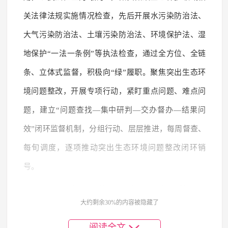
关法律法规实施情况检查，先后开展水污染防治法、
大气污染防治法、土壤污染防治法、环境保护法、湿
地保护“一法一条例”等执法检查，通过全方位、全链
条、立体式监督，积极向“绿”履职。聚焦突出生态环
境问题整改，开展专项行动，紧盯重点问题、难点问
题，建立“问题查找—集中研判—交办督办—结果问
效”闭环监督机制，分组行动、层层推进，每周督查、
每旬调度，逐项推动突出生态环境问题整改闭环销
号。
聚焦“创新点”，着力提高生态环境监督质效。创
大约剩余30%的内容被隐藏了
新监督工作方法，综合运用听取和审议专项工作报
阅读全文
告、专题询问、“项目化清单式”监督、满意度测评等