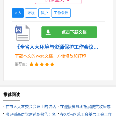
“组合拳”，不断加大刚性监督力度，积极提升监督实
人大
环境
保护
工作会议
效。从制度创新入手，出台《深化生态环境报告制度
的实施办法》，构建“333”环境报告审议工作机制，通
点击下载文档
过建立“三评机制”，制定“三项清单”，设置“三个环
《全省人大环境与资源保护工作会议上的交流发言.doc》
节”，强化全过程人民民主、全方位协同联动、全链条
下载本文的Word文档，方便修改和打印
监督闭环，为每年市人大常委会对市政府的“环境体
推荐度：
检”定流程、定规范。积极探索“人大监督+检察监督”
模式，通过代表建议办理、检察建议交办，针对扬尘
污染防治、湿地保护和修复、水污染整治等工作进行
推荐阅读
明察暗访，通过看成果、找问题、访民声，推动人大
履职模式从“单向发力”向“双向互动”转变。坚持数字赋
在市人大常委会会议上的讲话
在迎接省巩固拓展脱贫攻坚成
书记抓基层党建述职报告：紧
果同乡村振兴有效衔接工作督导
在XX港区总工会基层工会工作
能，谋划打造生态环境监督应用场景建设，对我市生