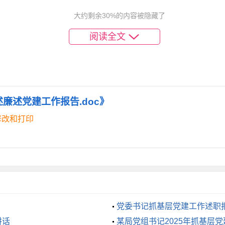
表现在运用法治思维和法治方式解决问题的能力还有待进一步提
大约剩余30%的内容被隐藏了
于按部就班，工作中凭经验办事、凭感觉决策，主动超前服务意
阅读全文
维稳工作还存在不少薄弱环节。信访事项重答复轻整改的问题还
和矛盾协调工作；部分同事习惯于把信访事项交办给下属部门或
述廉述党建工作报告.doc》
修改和打印
。有的同志认为自己从事具体业务工作时间较长了，积累了一些
间变短了，学习内容也变浅了，对新时代党的创新理论把握不准
经常化、主动化，特别是在涉及群众切身利益问题上处置还不够
党委书记抓基层党建工作述职
讲话
某局党组书记2025年抓基层