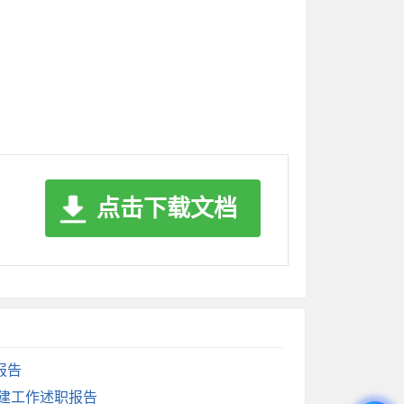
高；面对新形势、新问题、新任务时创新意识
识不强。
没有完全解决；部分领导对初信初访事项重视
业务科室处理，忽视了自身在矛盾化解过程中
点击下载文档
经验，足够胜任当前各项工作任务了，从而导
、理解不深。另一方面政治站位不高。站在政
及时有力。
报告
党建工作述职报告