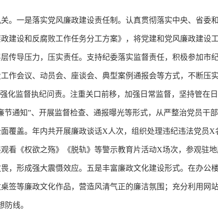
机关。一是落实党风廉政建设责任制。认真贯彻落实中央、省委
风廉政建设和反腐败工作任务分工方案》，将党建和党风廉政建设
层层传导压力，压实责任。支持纪委落实监督责任，积极参加市
设工作会议、动员会、座谈会、典型案例通报会等方式，不断压
是强化监督执纪问责。注重关口前移，加强日常监督，坚持管在日
廉节通知”、开展监督检查、通报曝光等形式，从严整治党员干
面覆盖。年内共开展廉政谈话X人次，组织处理违纪违法党员X
观看《权欲之殇》《脱轨》等警示教育片活动X场次，参观驻地
敬畏，形成强大震慑效应。五是丰富廉政文化建设形式。在办公
政桌签等廉政文化作品，营造风清气正的廉洁氛围；充分利用网
想防线。