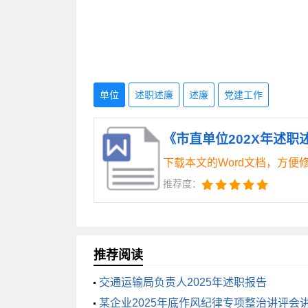
（二）履行岗位职责有待提高。主要
和开拓进取精神不够强烈；个别同志习惯
（三）解决群众诉求有待增强。信访
单位
述职述廉
述廉
党建工作
程度不够高，没有亲力亲为做好接待处理
《市直单位202X年述职
的主动性作用。
下载本文的Word文档，方便
究其原因：一方面理论武装抓得不紧
推荐度：
致学习的主动性和紧迫性减弱了，学习时
治高度观察问题思考问题处理问题还不够
推荐阅读
三、下一步改进措施
交通运输局负责人2025年述职报告
某企业2025年底作风纪律专项整治讲评会