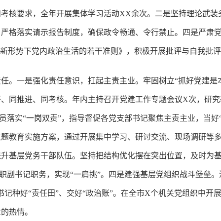
考核要求，全年开展集体学习活动XX余次。二是坚持理论武装
，严格落实请示报告制度，确保政令畅通、令行禁止。四是严肃
于新形势下党内政治生活的若干准则》，积极开展批评与自我批
任。一是强化责任意识，扛起主责主业。牢固树立“抓好党建是
、同推进、同考核。年内主持召开党建工作专题会议X次，研究
员落实“一岗双责”，指导督促各党支部书记聚焦主责主业，当好
主题教育实施方案，通过开展集中学习、研讨交流、现场调研等
提升基层党务干部队伍。坚持把结构优化摆在突出位置，及时为
职副书记职务，实现“一肩挑”。四是建强基层党组织战斗堡垒。
记种好“责任田”、交好“政治账”。在全市X个机关党组织中开
业的热情。