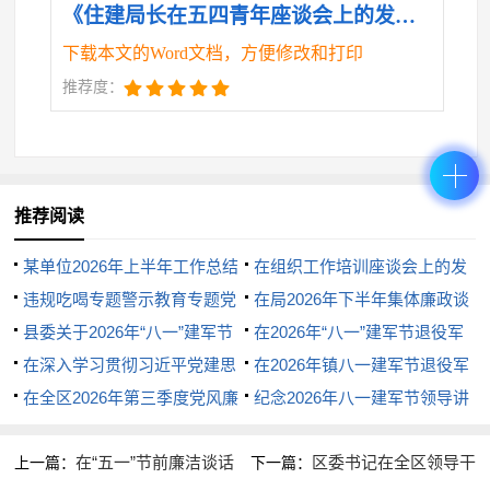
《住建局长在五四青年座谈会上的发言材料.doc》
下载本文的Word文档，方便修改和打印
推荐度：
推荐阅读
某单位2026年上半年工作总结
在组织工作培训座谈会上的发
及下半年工作计划
违规吃喝专题警示教育专题党
言
在局2026年下半年集体廉政谈
课演讲稿：杜绝“舌尖上的腐败”
县委关于2026年“八一”建军节
话上的讲话
在2026年“八一”建军节退役军
敲响清正廉洁警钟
期间双拥活动开展情况的总结
在深入学习贯彻习近平党建思
人代表座谈会上的讲话
在2026年镇八一建军节退役军
想专题研讨会上的讲话
在全区2026年第三季度党风廉
人座谈会上的代表发言
纪念2026年八一建军节领导讲
政建设集体约谈暨警示教育的讲
话
在“五一”节前廉洁谈话
区委书记在全区领导干
上一篇：
下一篇：
话