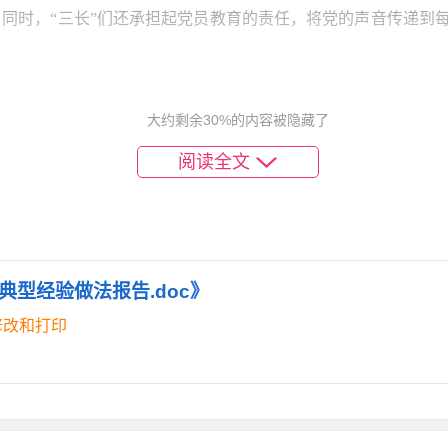
。同时，“三长”们还承担起党员教育的责任，将党的声音传递到
传统
大约剩余30%的内容被隐藏了
场会”“茶话会”“交流会”等形式，依托公园广场、村（社区）党
阅读全文
党员、示范户、中心户利用休息时段给党员群众讲述革命传统故
神文化生活，还为大家提供了一个交流互动的平台，让党员教育
光荣传统，增强了基层党组织的凝聚力和向心力。目前，已有20
型经验做法报告.doc》
员教育队伍。
修改和打印
需求
对党员教育的影响，采取“少数民族语言+汉语”双语互译的形
族语言，如通道县将教学内容译成“侗语”。在百姓大舞台、鼓楼