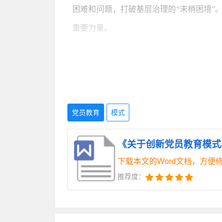
困难和问题，打破基层治理的“末梢困境”
重要力量。
（二）开展多样活动，弘扬互帮互助
以传帮带引为主，采取“板凳会”“屋
开展党员教育活动。由村（社区）里的老
党员教育
模式
思路。这些活动不仅丰富了党员群众的精
新渠道。通过这些活动，弘扬了互帮互助的
《关于创新党员教育模式典
养，成为“邻里课堂”的宣讲人，壮大了党
下载本文的Word文档，方便
（三）塑造双语课堂，满足少数民族
推荐度：
在少数民族聚居地区，考虑到语言差异
众、志愿者将党员教学学习内容译成少数民