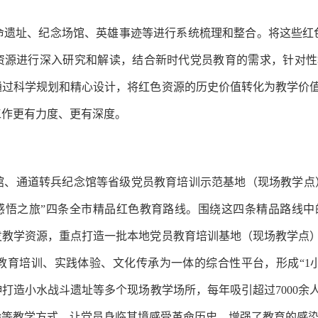
命遗址、纪念场馆、英雄事迹等进行系统梳理和整合。将这些红
色资源进行深入研究和解读，结合新时代党员教育的需求，针对
通过科学规划和精心设计，将红色资源的历史价值转化为教学价
工作更有力度、更有深度。
、通道转兵纪念馆等省级党员教育培训示范基地（现场教学点）
神感悟之旅”四条全市精品红色教育路线。围绕这四条精品路线
发教学资源，重点打造一批本地党员教育培训基地（现场教学点
教育培训、实践体验、文化传承为一体的综合性平台，形成“1
打造小水战斗遗址等多个现场教学场所，每年吸引超过7000余
验等教学方式，让党员身临其境感受革命历史，增强了教育的感