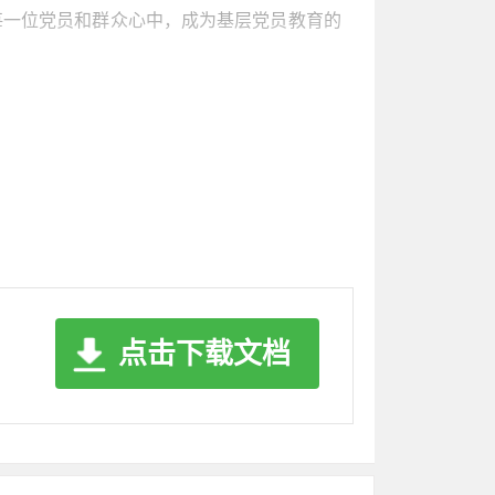
每一位党员和群众心中，成为基层党员教育的
群活动中心、农户院落等村民经常集中的地方，
事、分享入党经历、宣传方针政策、共谋发展
活动成为学习知识、交流感情、思想碰撞的最
00余名老党员、示范户、中心户通过学习培
点击下载文档
式，开展双语“百姓课堂”。发动本地党员群
会等具有民族特色的场所，开展“双语宣讲”