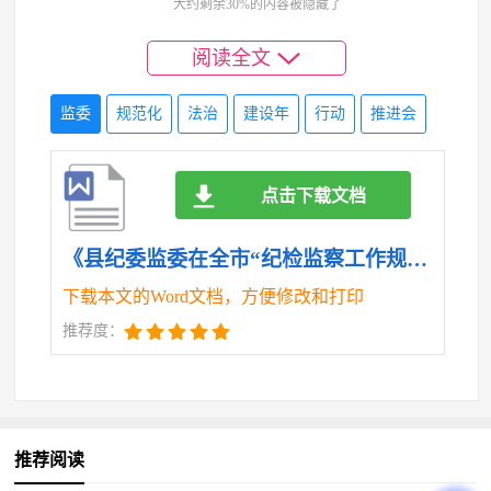
大约剩余30%的内容被隐藏了
电影12部，开展“廉洁文化大篷车”巡演46场，覆盖党
员干部群众3.2万人次。二是开展“以案释纪”警示教
阅读全文
育，编发《忏悔录选编》《警示教育片》，组织旁听
职务犯罪庭审12场，用身边事教育身边人。三是推行
监委
规范化
法治
建设年
行动
推进会
“纪法进万家”活动，组织纪检监察干部进村居、进企
业、进学校宣讲纪法知识87场，发放《纪法知识手
册》2.3万册，推动纪法教育飞入寻常百姓家。
点击下载文档
三、以正规化建设为保障，锻造全面过硬的纪检
监察铁军
《县纪委监委在全市“纪检监察工作规范化法治化正规化建设年”行动推进会上的汇报材料.doc》
正规化是纪检监察队伍建设的必然要求。我县坚
下载本文的Word文档，方便修改和打印
持严管厚爱结合、激励约束并重，打造忠诚干净担当
推荐度：
的纪检监察铁军。
（一）队伍建设“强基固本”，提升专业化能力。
实施“铁军锻造”工程，推动干部队伍结构优化、能力
提升。一是优化班子结构，协助县委选优配强纪委监
推荐阅读
委领导班子，调整优化内设机构，干部平均年龄下降