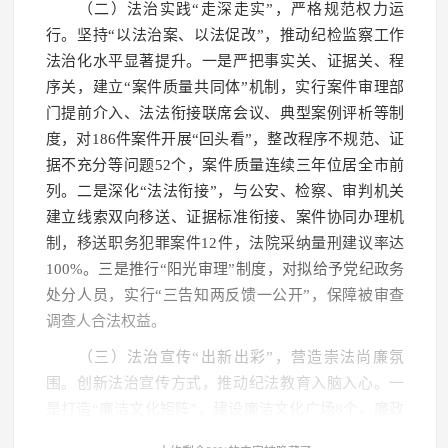
（二）法治实践“走深走实”，严格规范权力运
行。坚持“以法治案、以法促改”，推动纪检监察工作
法治化水平显著提升。一是严把事实关、证据关、程
序关，建立“案件质量共同体”机制，实行案件审理部
门提前介入、法法衔接联席会议、典型案例评析等制
度，对186件案件开展“回头看”，整改程序不规范、证
据不充分等问题52个，案件质量连续三年位居全市前
列。二是深化“法法衔接”，与公安、检察、审判机关
建立线索双向移送、证据标准衔接、案件协同办理机
制，移送职务犯罪案件12件，法院采纳量刑建议率达
100%。三是推行“阳光审理”制度，对拟给予党纪政务
处分人员，实行“三告知两反馈一公开”，保障被审查
调查人合法权益。
（三）法治宣传“出新出彩”，营造崇法尚廉氛
围。创新法治宣传方式，推动纪法教育入脑入心。一
是打造“廉洁文化矩阵”，建设廉洁文化广场8个、廉政
教育基地3处，创作《戒尺》《第一粒扣子》等廉政微