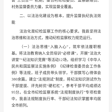
会“三员合一”机制，整合村纪检委员、监察联络员、
村务监督委员力量，实现监督全覆盖。
二、以法治化建设为根本，提升监督执纪执法效
能
法治化是纪检监察工作的核心要求。我县坚持法
治思维和法治方式，推动纪检监察权力规范运行。
（一）法治思维“入脑入心”，筑牢依法履职根
基。将法治教育纳入全员培训“必修课”，开展“法治大
讲堂”“纪法知识竞赛”等活动12场，组织学习《中华人
民共和国监察法实施条例》《纪律检查委员会工作条
例》等法规，班子成员带头领学，干部撰写心得体会
380余篇。建立“法规测试”制度，将纪法知识测试作为
干部提拔、评先树优“硬杠杠”，参考干部平均成绩达
95分。在全市纪检监察系统“法规制度执行”专项检查
中，我县法规制度执行率、干部纪法知识掌握率均居
全市前列。