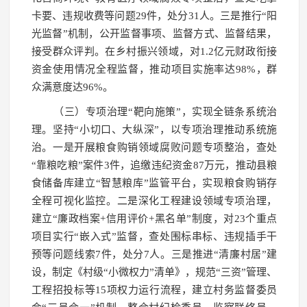
卡要、违规收费等问题29件，处分31人。三是推行“阳
光监督”机制，公开监督事项、监督方式、监督结果，
接受群众评判。在乡村振兴领域，对1.2亿元财政衔接
资金使用情况全程监督，推动项目实施率达98%，群
众满意度达96%。
（三）专项治理“靶向施策”，实现全链条系统治
理。坚持“小切口、大纵深”，以专项治理推动系统施
治。一是开展粮食购销领域腐败问题专项整治，查处
“靠粮吃粮”案件3件，追缴违纪资金87万元，推动县粮
食储备库建立“智慧粮库”监管平台，实现粮食购销存
全程可视化监控。二是深化工程建设领域专项治理，
建立“廉政档案+信用评价+黑名单”制度，对23个重点
项目实行“嵌入式”监督，查处围标串标、违规插手干
预等问题线索7件，处分7人。三是推进“清廉村居”建
设，制定《村级“小微权力”清单》，规范“三资”管理、
工程招投标等15项权力运行流程，建立村务监督委员