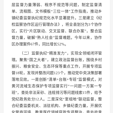
层监督力量薄弱、程序不规范等问题，制定监督清
单、流程图、文书模板“三位一体”工作指南，推动乡
镇纪委监督执纪规范化水平显著提升。三是建立《纪
检监察协作区运行管理办法》，将全县划分为3个协作
区，实行“片区联动、交叉监督、联合办案”，整合监
督力量，破解“熟人社会”监督难题。今年以来，协作
区办理案件67件，同比增长52%。
（二）监督执纪“精准发力”，实现全领域闭环管
理。聚焦“国之大者”，建立政治监督台账，围绕乡村
振兴、粮食安全、生态环保等重点工作，开展专项监
督18轮，发现并整改问题123个，推动党中央决策部署
落地见效。一是创新“清单+台账+专班”监督模式，对
黄河流域生态保护专项监督实行“一问题一方案一专
班”，查处非法采砂、违规排污等问题线索15件，给予
党纪政务处分12人。二是深化“室组地”联动监督，整
合纪委监委机关、派驻机构、乡镇纪委力量，开展优
化营商环境、教育医疗领域腐败专项整治，查处吃拿