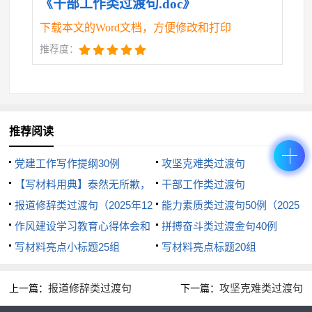
《干部工作类过渡句.doc》
航。
下载本文的Word文档，方便修改和打印
29.为改革创新者撑腰鼓劲，为实践探路者松绑减
推荐度：
压。
30.让想干事的干部有舞台，让会干事的干部有干
推荐阅读
劲。
党建工作写作提纲30例
攻坚克难类过渡句
（20260420）
【写材料用典】泰然无所歉，
干部工作类过渡句
31.既“红红脸”“出出汗”，又“加加油”“鼓鼓劲”。
反焉无所愧
报道修辞类过渡句（2025年12
能力素质类过渡句50例（2025
月30日）
作风建设学习教育心得体会和
32.宁可做拼搏的失败者，不做不思进取的无为
年12月23日）
拼搏奋斗类过渡金句40例
交流发言金句汇编（六个方面共
写材料亮点小标题25组
写材料亮点标题20组
者。
60条）
报道修辞类过渡句
攻坚克难类过渡句
上一篇：
下一篇：
33.干事创业的“排头兵”，事业发展的“领头雁”。
（2025年12月30日）