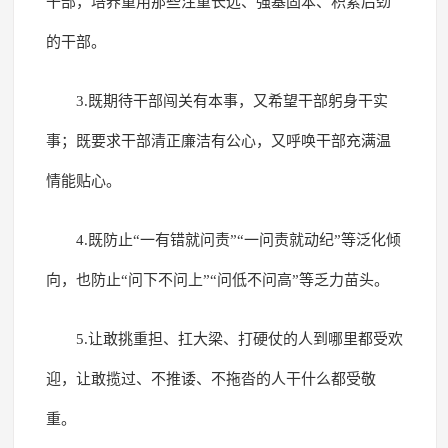
干部，培养重用那些注重长远、强基固本、积累后劲
的干部。
3.既期待干部闯关有本事，又希望干部躬身干实
事；既要求干部清正廉洁有公心，又呼唤干部充满温
情能贴心。
4.既防止“一有错就问责”“一问责就动纪”等泛化倾
向，也防止“问下不问上”“问低不问高”等乏力苗头。
5.让敢挑重担、扛大梁、打硬仗的人到哪里都受欢
迎，让敢揽过、不推诿、不拖沓的人干什么都受敬
重。