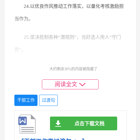
24.以优良作风推动工作落实，以量化考核激励担
当作为。
25.坚决抵制各种“潜规则”，当好选人用人“守门
员”。
26.把好用人导向“方向盘”，用好评价标准“指挥
大约剩余30%的内容被隐藏了
棒”。
阅读全文
27.为实干者拓展上升空间，为担当者提供精神动
干部工作
过渡句
力。
点击下载文档
28.干部争先，为事业担当；组织有为，给干部护