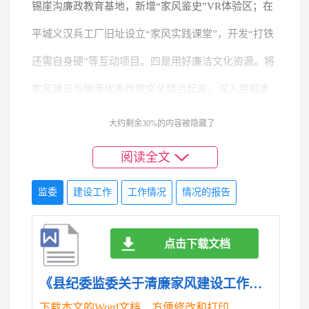
锡崖沟廉政教育基地，新增“家风鉴史”VR体验区；在
平城义汉兵工厂旧址设立“家风实践课堂”，开发“打铁
还需自身硬”等互动项目。四是用好廉洁文化资源。将
家风建设与继承优秀传统文化结合起来，深入挖掘本
土红色文化资源中的廉洁家风因子，通过举办家风教
大约剩余30%的内容被隐藏了
育大思政课、微型党课大赛等活动，引导广大党员干
阅读全文
部汲取和弘扬优秀家风，涵养不变质、不变色的清廉
监委
建设工作
工作情况
情况的报告
底色。
二、下一步工作打算
点击下载文档
（一）强化组织领导，完善工作机制。成立由纪
《县纪委监委关于清廉家风建设工作情况的报告.doc》
下载本文的Word文档，方便修改和打印
委监委主要领导任组长的清廉家风建设工作领导小