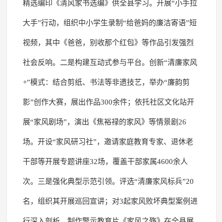
精选编印《清风家书选编》供全县学习。开展“小手拉
大手”行动，组织中小学生录制“给爸妈的廉洁寄语”短
视频，其中《爸爸，别收那个红包》等作品引发强烈
社会反响。二是构建互动式参与平台。创新“清廉家风
+”模式：结合剪纸、书法等非遗技艺，举办“廉韵剪
影”创作大赛，展出作品300余件；依托社区文化站开
展“家风剧场”，演出《焦裕禄的家风》等情景剧26
场。开设“家风研习社”，邀请家庭教育专家、退休老
干部等开展专题讲座32场，覆盖干部家属4600余人
次。三是强化典型示范引领。评选“清廉家风标兵”20
名，组织其开展巡回宣讲；对3起家风败坏典型案例进
行深入剖析，制作警示教育片《家风之殇》在全县展