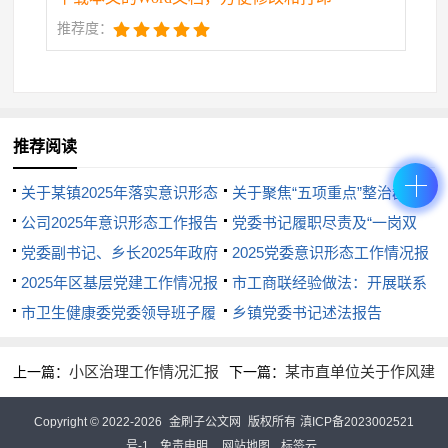
推荐度：
组，进一步细化清廉家风建设重点任务清单，细化责
任分工。建立季度督查+年度考核机制，将家风建设纳
入党风廉政建设责任制考核体系。召开家风建设专题
推荐阅读
推进会，组织11个乡镇和70家县直单位签订《家风建
关于某镇2025年落实意识形态
关于聚焦“五项重点”整治群众
设责任书》，推动形成党委牵头、纪委监督、部门联
工作责任制情况的报告
公司2025年意识形态工作报告
身边腐败和不正之风工作情况报
党委书记履职尽责及“一岗双
动、家庭参与的工作格局。
党委副书记、乡长2025年政府
告
责”落实情况报告
2025党委意识形态工作情况报
工作报告
2025年区基层党建工作情况报
告
市工商联经验做法：开展联系
（二）创新教育载体，增强活动实效。开展五个
告
市卫生健康委党委领导班子履
企业专项行动 助企纾困稳定基
乡镇党委书记述法报告
一家风主题活动：组织一次家风故事会巡回宣讲，编
行全面从严治党主体责任情况报
本盘
小区治理工作情况汇报
某市直单位关于作风建
上一篇：
下一篇：
告
印一本《清廉家训集萃》，拍摄一部家风警示教育
设阶段性情况的报告
片，举办一场家书传廉征文比赛，创建一批清廉家风
Copyright © 2022-2026
金刷子公文网
版权所有
滇ICP备2023002521
号-1
免责申明
网站地图
标签云