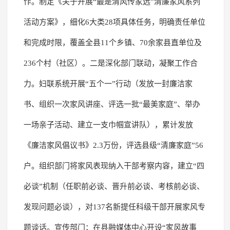
作。制定《关于开展“最是清风传家远”清廉家风系列
活动方案》，细化6大类28项具体任务，明确责任单位
和完成时限，覆盖全县11个乡镇、70余家县直单位及
236个村（社区）。二是深化部门联动，凝聚工作合
力。妇联系统开展“五个一”行动（发放一封廉洁家
书、组织一次家风讲座、评选一批“最美家庭”、举办
一场亲子活动、建立一支巾帼宣讲队），累计发放
《廉洁家风倡议书》2.3万份，评选县级“清廉家庭”56
户。组织部门将家风表现纳入干部考察内容，建立“四
必谈”机制（任职前必谈、晋升前必谈、考核前必谈、
发现问题必谈），对137名新提任科级干部开展家风专
题谈话。宣传部门：在县融媒体中心开设“家风故事