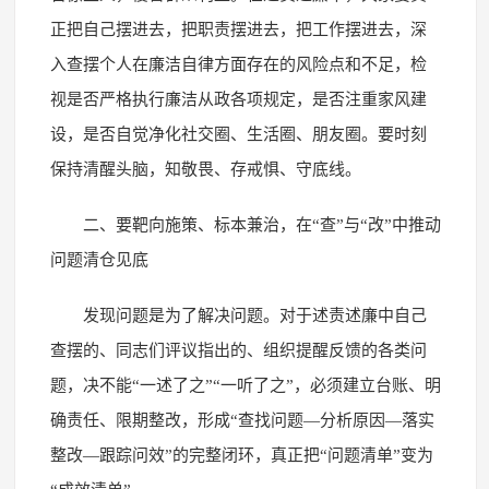
正把自己摆进去，把职责摆进去，把工作摆进去，深
入查摆个人在廉洁自律方面存在的风险点和不足，检
视是否严格执行廉洁从政各项规定，是否注重家风建
设，是否自觉净化社交圈、生活圈、朋友圈。要时刻
保持清醒头脑，知敬畏、存戒惧、守底线。
二、要靶向施策、标本兼治，在“查”与“改”中推动
问题清仓见底
发现问题是为了解决问题。对于述责述廉中自己
查摆的、同志们评议指出的、组织提醒反馈的各类问
题，决不能“一述了之”“一听了之”，必须建立台账、明
确责任、限期整改，形成“查找问题—分析原因—落实
整改—跟踪问效”的完整闭环，真正把“问题清单”变为