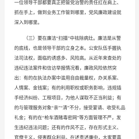
一位领导干部都要真正把管党治警的责任扛在肩上、
抓在手上，做到业务工作管到哪里，党风廉政建设就
深入到哪里。
（三）要在廉洁“扫描”中祛除病灶。廉洁是从警
的底线，也是领导干部的立身之本。公安队伍手握执
法司法权，面临的诱惑多、风险高。从近年来查处的
违纪违法案件和信访举报情况看，廉政风险依然突
出：有的在执法办案中滥用自由裁量权，办关系案、
人情案、金钱案；有的利用职权或职务影响，违规插
手经济纠纷、工程项目，为他人谋取不正当利益；有
的与管理服务对象“亲”“清”不分，接受宴请、收受礼品
礼金；有的在“枪车酒赌毒密网”等方面管理不严，发
生违纪违法问题；还有的作风不正，存在形式主义、
官僚主义，侵害群众利益。在述责述廉中，大家要真