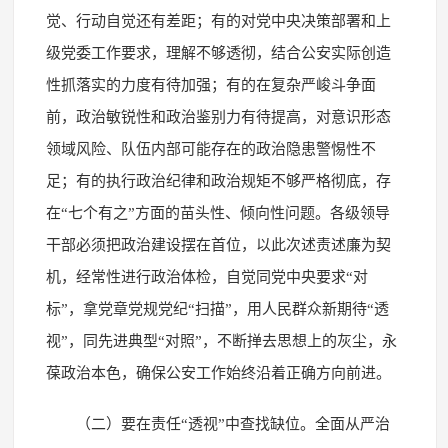
觉、行动自觉还有差距；有的对党中央决策部署和上
级党委工作要求，理解不够透彻，结合公安实际创造
性抓落实的力度有待加强；有的在复杂严峻斗争面
前，政治敏锐性和政治鉴别力有待提高，对意识形态
领域风险、队伍内部可能存在的政治隐患警惕性不
足；有的执行政治纪律和政治规矩不够严格彻底，存
在“七个有之”方面的苗头性、倾向性问题。各级领导
干部必须把政治建设摆在首位，以此次述责述廉为契
机，经常性进行政治体检，自觉同党中央要求“对
标”，拿党章党规党纪“扫描”，用人民群众新期待“透
视”，同先进典型“对照”，不断掸去思想上的灰尘，永
葆政治本色，确保公安工作始终沿着正确方向前进。
（二）要在责任“透视”中查找缺位。全面从严治