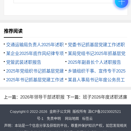
型，用好本地红色资源和警示教育基地，通过召开警
示教育大会、观看警示教育片、通报典型案例、旁听
职务犯罪案件庭审等方式，以案说德、以案说纪、以
推荐阅读
案说法、以案说责，让广大民警辅警心有所畏、言有
交通运输局负责人2025年述职
党委书记抓基层党建工作述职
所戒、行有所止。要注重家风建设，引导领导干部廉
报告
某企业2025年底作风纪律专项
报告
某局党组书记2025年抓基层党
洁修身、廉洁齐家，管好自己、管好家人亲属和身边
整治讲评会讲话
党管武装述职报告
建工作述职报告
2025年副县长个人述职报告
工作人员。
2025年党组织书记抓基层党建
乡镇组织干事、宣传专干2025
三、要以上率下、压实链条，在“责”与“廉”中锻造
述职报告
2025年书记抓基层党建工作述
年述职报告
某县人事局书记年度公务员工
过硬公安铁军
职报告
作述职报告
2026年领导干部述职报
班子2026年度述职述廉
上一篇：
下一篇：
抓好公安机关党风廉政建设和反腐败工作，关键
告
述法报告
Copyright © 2022-2026
金刷子公文网
版权所有
滇ICP备2023002521
在责任落实，核心在领导干部示范。全市公安机关各
号-1
免责申明
网站地图
标签云
级领导干部要切实扛起政治责任，以自身清、自身
声明：本站是一个信息分享及获取的平台，尊重并保护知识产权，如您发现相关
正、自身硬带动队伍整体风气向上向好。