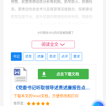
预警、民警思想动态分析等机制，抓早抓小、防微杜
渐。要推动信息技术与监督管理深度融合，探索建设
智慧监督平台，提升监督的精准性和有效性。制度的
生命力在于执行，要加强对制度执行情况的监督检
查，对踩“红线”、闯“雷区”的，坚决零容忍，让铁规发
大约剩余30%的内容被隐藏了
力、禁令生威。
阅读全文
（三）要强化教育警示，筑牢思想“堤坝”。思想
书记
述责
述廉
责述
点评
要求
上的滑坡是最严重的病变。要坚持不懈用党的创新理
论武装头脑，巩固拓展主题教育成果，教育引导全警
点击下载文档
筑牢信仰之基、补足精神之钙、把稳思想之舵。要常
态化开展党纪学习教育，将学习新修订的《中国共产
《党委书记听取领导述责述廉报告点评要求.doc》
党纪律处分条例》作为重中之重，使铁的纪律真正转
下载本文的Word文档，方便修改和打印
化为党员干部的日常习惯和自觉遵循。要加强廉洁文
推荐度：
化建设，深入挖掘公安队伍中的廉洁元素和先进典