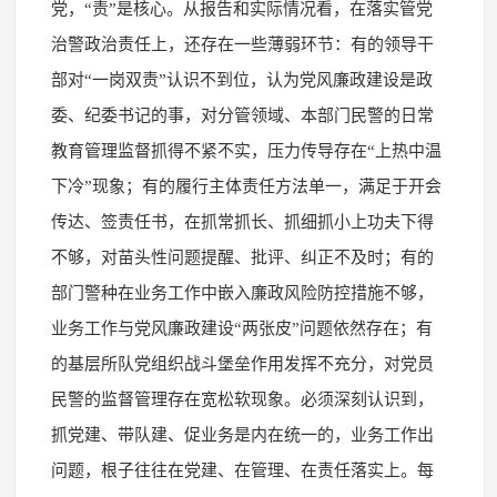
党，“责”是核心。从报告和实际情况看，在落实管党
治警政治责任上，还存在一些薄弱环节：有的领导干
部对“一岗双责”认识不到位，认为党风廉政建设是政
委、纪委书记的事，对分管领域、本部门民警的日常
教育管理监督抓得不紧不实，压力传导存在“上热中温
下冷”现象；有的履行主体责任方法单一，满足于开会
传达、签责任书，在抓常抓长、抓细抓小上功夫下得
不够，对苗头性问题提醒、批评、纠正不及时；有的
部门警种在业务工作中嵌入廉政风险防控措施不够，
业务工作与党风廉政建设“两张皮”问题依然存在；有
的基层所队党组织战斗堡垒作用发挥不充分，对党员
民警的监督管理存在宽松软现象。必须深刻认识到，
抓党建、带队建、促业务是内在统一的，业务工作出
问题，根子往往在党建、在管理、在责任落实上。每