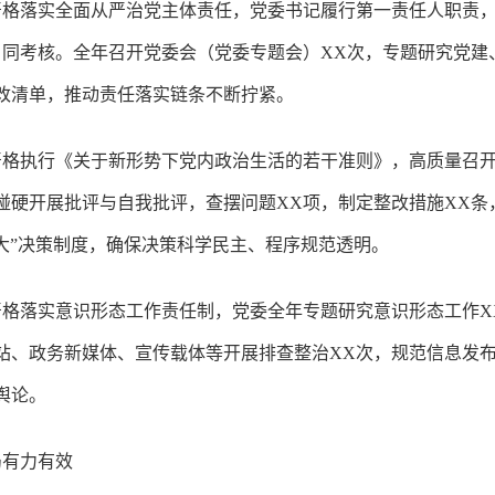
格落实全面从严治党主体责任，党委书记履行第一责任人职责，
同考核。全年召开党委会（党委专题会）XX次，专题研究党建
改清单，推动责任落实链条不断拧紧。
严格执行《关于新形势下党内政治生活的若干准则》，高质量召
碰硬开展批评与自我批评，查摆问题XX项，制定整改措施XX
大”决策制度，确保决策科学民主、程序规范透明。
格落实意识形态工作责任制，党委全年专题研究意识形态工作X
站、政务新媒体、宣传载体等开展排查整治XX次，规范信息发
舆论。
局有力有效