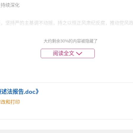
设持续深化
任，坚持严的主基调不动摇，持之以恒正风肃纪反腐，推动党风
大约剩余30%的内容被隐藏了
严格落实全面从严治党责任清单，完善党委统一领导、班子齐抓
阅读全文
XX人次，提醒谈话XX人次，推动责任压力层层传导、落实到岗
。持之以恒落实中央⑧项规定及其实施细则精神，紧盯重要节点、
述法报告.doc》
，规范督查检查考核，精简会议文件XX%，切实为基层减负松
修改和打印
态化开展党纪学习，组织学习党内法规和纪律规定，开展警示教
、防微杜渐，用好监督执纪“四种形态”，全年运用“四种形态”