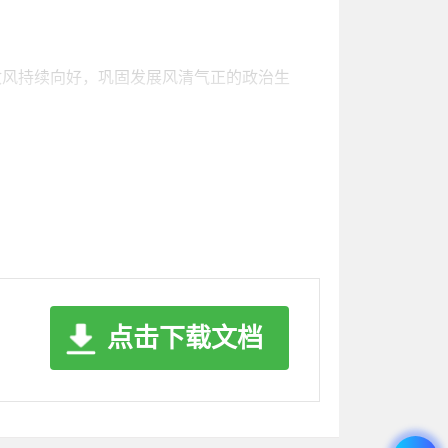
政风持续向好，巩固发展风清气正的政治生
共管、部门各负其责的工作格局。全年召开党
到人。
重点领域开展监督检查XX次，发现并整改
绑，让干部把更多精力用在抓落实、办实事
点击下载文档
育XX次，通报典型案例XX起，推动党员干
处理XX人次，推动惩治震慑、制度约束、思