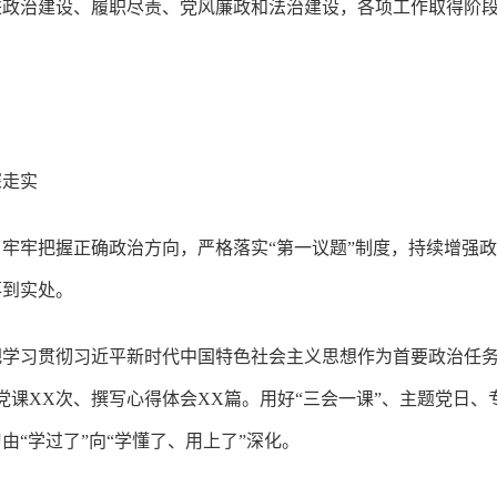
进政治建设、履职尽责、党风廉政和法治建设，各项工作取得阶
深走实
牢牢把握正确政治方向，严格落实“第一议题”制度，持续增强
落到实处。
把学习贯彻习近平新时代中国特色社会主义思想作为首要政治任务
党课XX次、撰写心得体会XX篇。用好“三会一课”、主题党日
由“学过了”向“学懂了、用上了”深化。