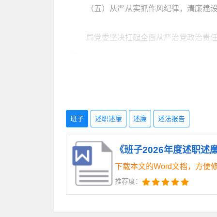
（五）从严从实抓作风纪律，清廉建
局党委坚决扛起全面从严治党政治责
态。
一是压实责任链条，形成齐抓共管。
风廉政建设专题会议XX次，开展廉政谈话
班子
述职述廉
述廉
述法报告
二是狠抓作风建设，持续纠治“四风”
《班子2026年度述职述廉
问题XX个。持续整治形式主义、官僚主义
下载本文的Word文档，方便
上。
推荐度：
三是强化纪律教育，筑牢思想堤坝。常
部知敬畏、存戒惧、守底线。坚持抓早抓小