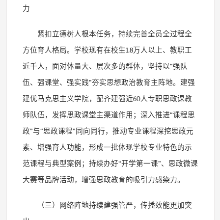
力
紧扣立德树人根本任务，持续完善全员全过程全
方位育人格局。学校现有在校生
1.8
万人以上、教职工
近千人，面对体量大、层次多的群体，坚持以
“
强队
伍、强课堂、强实践
”
夯实思想政治教育主阵地。建强
建优马克思主义学院，配齐建强近
60
人专职思政课教
师队伍，发挥思政课堂主渠道作用；深入推进
“
课程思
政
”
与
“
思政课程
”
同向同行，推动专业课程深挖思政元
素、增强育人功能，形成一批体现学校专业特色的示
范课程与典型案例；持续办好
“
开学第一课
”
、思政微课
大赛等品牌活动，增强思政教育的吸引力感染力。
（三）网络阵地持续建强管严，传播效能更加突