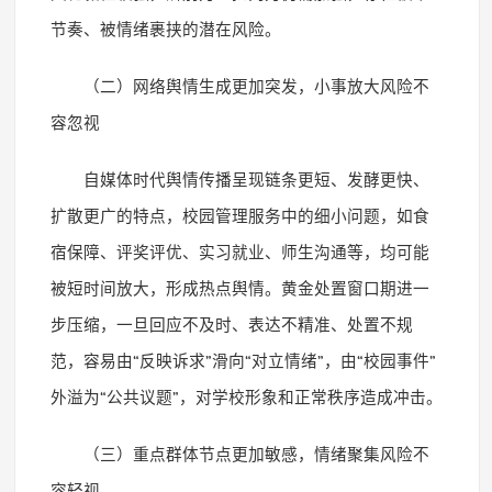
节奏、被情绪裹挟的潜在风险。
（二）网络舆情生成更加突发，小事放大风险不
容忽视
自媒体时代舆情传播呈现链条更短、发酵更快、
扩散更广的特点，校园管理服务中的细小问题，如食
宿保障、评奖评优、实习就业、师生沟通等，均可能
被短时间放大，形成热点舆情。黄金处置窗口期进一
步压缩，一旦回应不及时、表达不精准、处置不规
范，容易由
“
反映诉求
”
滑向
“
对立情绪
”
，由
“
校园事件
”
外溢为
“
公共议题
”
，对学校形象和正常秩序造成冲击。
（三）重点群体节点更加敏感，情绪聚集风险不
容轻视