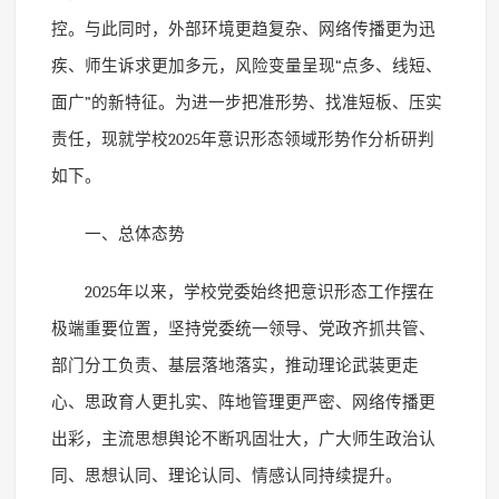
控。与此同时，外部环境更趋复杂、网络传播更为迅
疾、师生诉求更加多元，风险变量呈现
“
点多、线短、
面广
”
的新特征。为进一步把准形势、找准短板、压实
责任，现就学校
2025
年意识形态领域形势作分析研判
如下。
一、总体态势
2025
年以来，学校党委始终把意识形态工作摆在
极端重要位置，坚持党委统一领导、党政齐抓共管、
部门分工负责、基层落地落实，推动理论武装更走
心、思政育人更扎实、阵地管理更严密、网络传播更
出彩，主流思想舆论不断巩固壮大，广大师生政治认
同、思想认同、理论认同、情感认同持续提升。