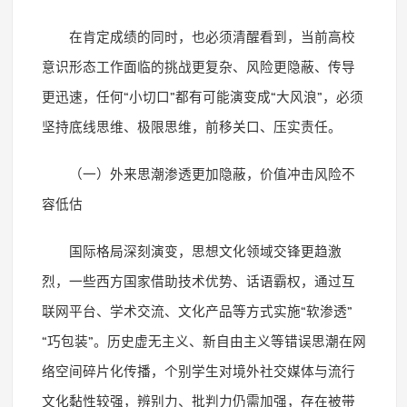
在肯定成绩的同时，也必须清醒看到，当前高校
意识形态工作面临的挑战更复杂、风险更隐蔽、传导
更迅速，任何
“
小切口
”
都有可能演变成
“
大风浪
”
，必须
坚持底线思维、极限思维，前移关口、压实责任。
（一）外来思潮渗透更加隐蔽，价值冲击风险不
容低估
国际格局深刻演变，思想文化领域交锋更趋激
烈，一些西方国家借助技术优势、话语霸权，通过互
联网平台、学术交流、文化产品等方式实施
“
软渗透
”
“
巧包装
”
。历史虚无主义、新自由主义等错误思潮在网
络空间碎片化传播，个别学生对境外社交媒体与流行
文化黏性较强，辨别力、批判力仍需加强，存在被带