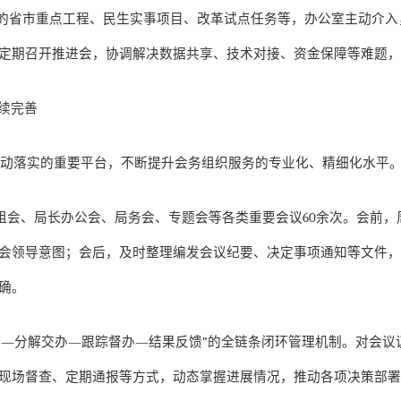
的省市重点工程、民生实事项目、改革试点任务等，办公室主动介入
定期召开推进会，协调解决数据共享、技术对接、资金保障等难题
续完善
推动落实的重要平台，不断提升会务组织服务的专业化、精细化水平
组会、局长办公会、局务会、专题会等各类重要会议
60
余次。会前，
会领导意图；会后，及时整理编发会议纪要、决定事项通知等文件
确。
策
—
分解交办
—
跟踪督办
—
结果反馈
”
的全链条闭环管理机制。对会议
现场督查、定期通报等方式，动态掌握进展情况，推动各项决策部