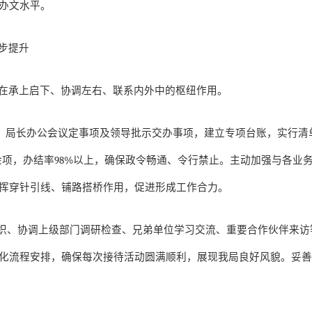
办文水平。
步提升
在承上启下、协调左右、联系内外中的枢纽作用。
、局长办公会议定事项及领导批示交办事项，建立专项台账，实行清
余项，办结率
98%
以上，确保政令畅通、令行禁止。主动加强与各业
挥穿针引线、铺路搭桥作用，促进形成工作合力。
织、协调上级部门调研检查、兄弟单位学习交流、重要合作伙伴来访
化流程安排，确保每次接待活动圆满顺利，展现我局良好风貌。妥