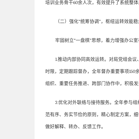
培训业务骨干
60
余人次，有效提升了系统整体
（二）强化
“
统筹协调
”
，枢纽运转效能稳
牢固树立
“
一盘棋
”
思想，着力增强办公室
1.
推动内部协同高效运转。对局党组会议
时限，定期跟踪督办，全年督办重要事项
150
组织、重要任务推进、跨部门协作中，积极发
2.
优化对外联络与接待服务。全年参与组
范有序、务实节俭的原则，精心制定方案，细
做好解释、转办、反馈工作。