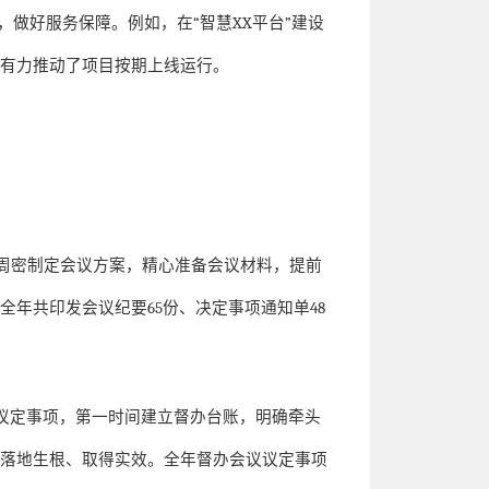
，做好服务保障。例如，在
“
智慧
XX
平台
”
建设
，有力推动了项目按期上线运行。
。
周密制定会议方案，精心准备会议材料，提前
，全年共印发会议纪要
65
份、决定事项通知单
48
议定事项，第一时间建立督办台账，明确牵头
署落地生根、取得实效。全年督办会议议定事项