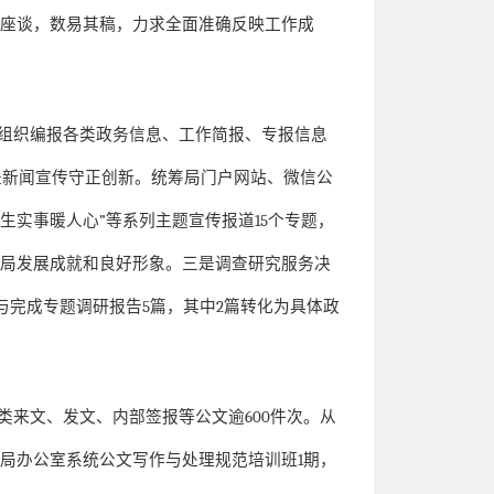
研座谈，数易其稿，力求全面准确反映工作成
组织编报各类政务信息、工作简报、专报信息
是新闻宣传守正创新。统筹局门户网站、微信公
民生实事暖人心
”
等系列主题宣传报道
15
个专题，
我局发展成就和良好形象。三是调查研究服务决
与完成专题调研报告
5
篇，其中
2
篇转化为具体政
类来文、发文、内部签报等公文逾
600
件次。从
全局办公室系统公文写作与处理规范培训班
1
期，