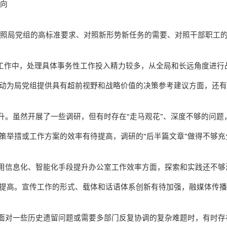
方向
对照局党组的高标准要求、对照新形势新任务的需要、对照干部职工
工作中，处理具体事务性工作投入精力较多，从全局和长远角度进行
动为局党组提供具有超前视野和战略价值的决策参考建议方面，还
升。虽然开展了一些调研，但有时存在
“
走马观花
”
、深度不够的问题
策举措或工作方案的效率有待提高，调研的
“
后半篇文章
”
做得不够充
用信息化、智能化手段提升办公室工作效率方面，探索和实践还不够
提高。宣传工作的形式、载体和话语体系创新有待加强，融媒体传
面对一些历史遗留问题或需要多部门反复协调的复杂难题时，有时存