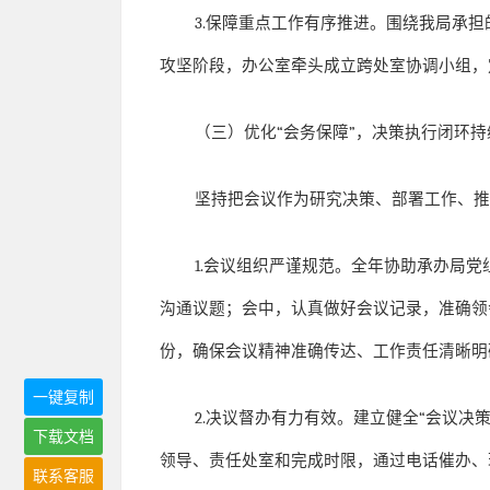
3.
保障重点工作有序推进。围绕我局承担
攻坚阶段，办公室牵头成立跨处室协调小组，
（三）优化
“
会务保障
”
，决策执行闭环持
坚持把会议作为研究决策、部署工作、
1.
会议组织严谨规范。全年协助承办局党
沟通议题；会中，认真做好会议记录，准确领
份，确保会议精神准确传达、工作责任清晰明
一键复制
2.
决议督办有力有效。建立健全
“
会议决
下载文档
领导、责任处室和完成时限，通过电话催办、
联系客服