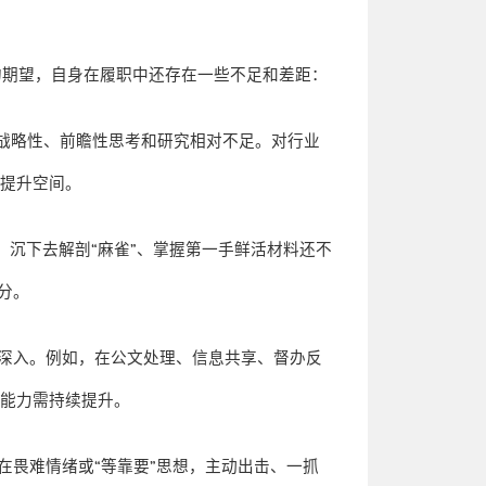
的期望，自身在履职中还存在一些不足和差距：
战略性、前瞻性思考和研究相对不足。对行业
有提升空间。
，沉下去解剖
“
麻雀
”
、掌握第一手鲜活材料还不
分。
深入。例如，在公文处理、信息共享、督办反
播能力需持续提升。
在畏难情绪或
“
等靠要
”
思想，主动出击、一抓