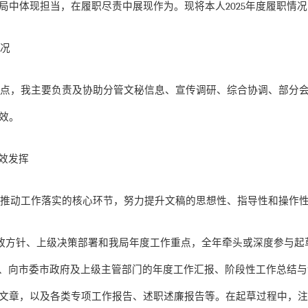
局中体现担当，在履职尽责中展现作为。现将本人
2025
年度履职情况
情况
要点，我主要负责及协助分管文秘信息、宣传调研、综合协调、部分
效。
效发挥
、推动工作落实的核心环节，努力提升文稿的思想性、指导性和操作
政方针、上级决策部署和我局年度工作重点，全年牵头或深度参与起
、向市委市政府及上级主管部门的年度工作汇报、阶段性工作总结与
文章，以及各类专项工作报告、述职述廉报告等。在起草过程中，