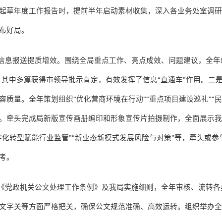
起草年度工作报告时，提前半年启动素材收集，深入各业务处室调
布好局。
信息报送提质增效。围绕全局重点工作、亮点成效、问题建议，全年
，其中多篇获得市领导批示肯定，有效发挥了信息
“
直通车
”
作用。二
容质量。全年策划组织
“
优化营商环境在行动
”“
重点项目建设巡礼
”“
。牵头完成局新版宣传画册编印和形象宣传片拍摄制作，全面展示
字化转型赋能行业监管
”“
新业态新模式发展风险与对策
”
等，牵头或参
考。
《党政机关公文处理工作条例》及我局实施细则，全年审核、流转各
文字关等方面严格把关，确保公文规范准确、高效运转。组织举办