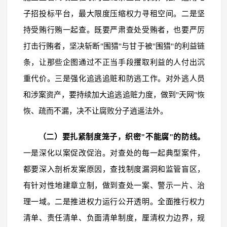
子招投标平台，最大限度压缩权力寻租空间。二是坚
持受贿行贿一起查。既要严肃查处受贿者，也要严厉
打击行贿者，坚决斩断"围猎"与甘于被"围猎"的利益链
条，让那些企图通过不正当手段攫取利益的人付出沉
重代价。三是强化追逃追赃和防逃工作。对外逃人员
和涉案资产，要持续加大追逃追赃力度，做到"天网"恢
恢、疏而不漏，决不让腐败分子逍遥法外。
（二）要扎紧制度笼子，织密"不能腐"的防线。
一是深化以案促改促治。对查处的每一起典型案件，
都要深入剖析发案原因，查找制度漏洞和监管盲区，
有针对性地建章立制，做到查处一案、警示一片、治
理一域。二是推进权力运行公开透明。全面推行权力
清单、责任清单、负面清单制度，厘清权力边界，规