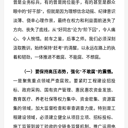
曾是业务标兵，有的曾是岗位能手，有的甚至是群众
眼中的"好干部"，但就是因为理想信念动摇、纪律意识
淡薄、侥幸心理作祟，最终在权力和利益面前迷失了
方向、丧失了底线，从"好同志"沦为"阶下囚"，令人痛
心、令人惋惜。前车之鉴，后事之师。我们必须深刻
汲取教训，始终保持"赶考"的清醒，以永远在路上的执
着和韧劲，一体推进不敢腐、不能腐、不想腐。
（一）要保持高压态势，强化"不敢腐"的震慑。
一是聚焦重点领域严查腐败。要紧盯工程建设招投
标、政府采购、国有资产管理、惠民惠农资金发放、
教育医疗、养老社保等权力集中、资金密集、资源富
集的领域，加大监督检查和审查调查力度。特别是工
程建设领域，必须建立健全从项目立项、招标投标、
施工监管到竣工验收的全链条监督机制，推广运用电