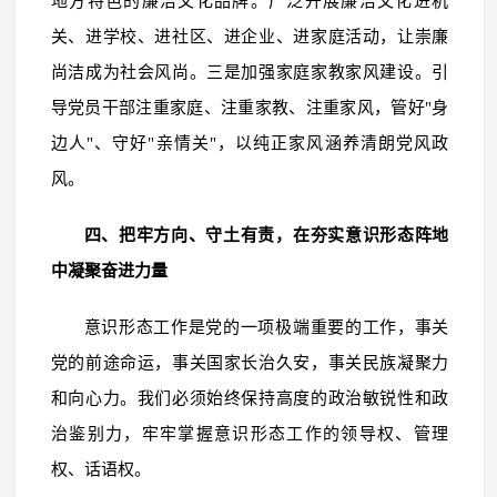
地方特色的廉洁文化品牌。广泛开展廉洁文化进机
关、进学校、进社区、进企业、进家庭活动，让崇廉
尚洁成为社会风尚。三是加强家庭家教家风建设。引
导党员干部注重家庭、注重家教、注重家风，管好"身
边人"、守好"亲情关"，以纯正家风涵养清朗党风政
风。
四、把牢方向、守土有责，在夯实意识形态阵地
中凝聚奋进力量
意识形态工作是党的一项极端重要的工作，事关
党的前途命运，事关国家长治久安，事关民族凝聚力
和向心力。我们必须始终保持高度的政治敏锐性和政
治鉴别力，牢牢掌握意识形态工作的领导权、管理
权、话语权。