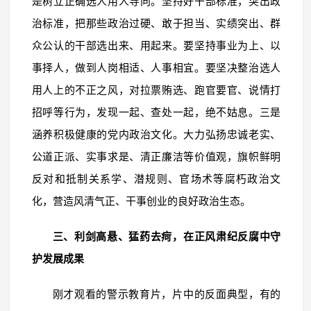
是树立正确选人用人导向。坚持好干部标准，突出政
治标准，把那些政治过硬、敢于担当、实绩突出、群
众公认的干部选出来、用起来。要坚持事业为上、以
事择人，做到人岗相适、人事相宜。要坚决整治选人
用人上的不正之风，对拉票贿选、跑官要官、说情打
招呼等行为，发现一起、查处一起，绝不姑息。三是
涵养积极健康的党内政治文化。大力弘扬忠诚老实、
公道正派、实事求是、清正廉洁等价值观，旗帜鲜明
反对和抵制关系学、潜规则、官场术等腐朽政治文
化，营造风清气正、干事创业的良好政治生态。
三、利剑高悬、猛药去疴，在正风肃纪反腐中守
护发展成果
刚才观看的警示教育片，片中的反面典型，有的