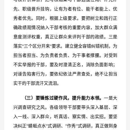
先、职级晋升挂钩，让有为者有位、能干者能上、优
秀者优先。同时，根据上级要求，要把树立和践行正
确政绩观情况纳入干部考核的重要内容，加大群众满
意度测评权重，真正让群众来评判干部的政绩。三是
落实"三个区分开来"要求。建立健全容错纠错机制，为
担当者担当、为负责者负责、为干事者撑腰。对受到
不实举报的干部，要及时澄清正名，消除负面影响；
对诬告陷害行为，要依纪依法严肃查处，绝不让担当
实干的干部流汗又流泪。
（三）要锤炼过硬作风，提升能力本领。
一是大
兴调查研究之风。各级领导干部要带头深入基层、深
入一线、深入群众，听真话、察实情、出实招。要坚
决纠正"蜻蜓点水"式调研、"作秀"式调研，真正做到身