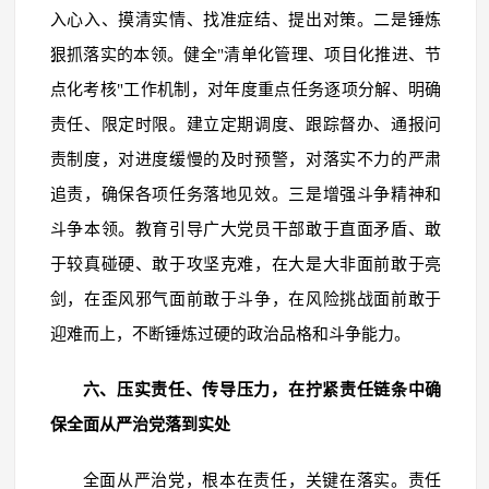
入心入、摸清实情、找准症结、提出对策。二是锤炼
狠抓落实的本领。健全"清单化管理、项目化推进、节
点化考核"工作机制，对年度重点任务逐项分解、明确
责任、限定时限。建立定期调度、跟踪督办、通报问
责制度，对进度缓慢的及时预警，对落实不力的严肃
追责，确保各项任务落地见效。三是增强斗争精神和
斗争本领。教育引导广大党员干部敢于直面矛盾、敢
于较真碰硬、敢于攻坚克难，在大是大非面前敢于亮
剑，在歪风邪气面前敢于斗争，在风险挑战面前敢于
迎难而上，不断锤炼过硬的政治品格和斗争能力。
六、压实责任、传导压力，在拧紧责任链条中确
保全面从严治党落到实处
全面从严治党，根本在责任，关键在落实。责任