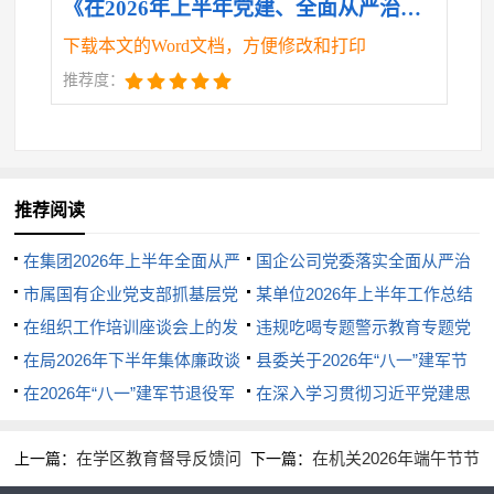
《在2026年上半年党建、全面从严治党、党风廉政建设暨意识形态工作推进会上的讲话.doc》
下载本文的Word文档，方便修改和打印
推荐度：
推荐阅读
在集团2026年上半年全面从严
国企公司党委落实全面从严治
治党暨党风廉政建设和反腐败工
市属国有企业党支部抓基层党
党主体责任和监督责任情况报告
某单位2026年上半年工作总结
作会议上的讲话
建工作总结
在组织工作培训座谈会上的发
及下半年工作计划
违规吃喝专题警示教育专题党
言
在局2026年下半年集体廉政谈
课演讲稿：杜绝“舌尖上的腐败”
县委关于2026年“八一”建军节
话上的讲话
在2026年“八一”建军节退役军
敲响清正廉洁警钟
期间双拥活动开展情况的总结
在深入学习贯彻习近平党建思
人代表座谈会上的讲话
想专题研讨会上的讲话
在学区教育督导反馈问
在机关2026年端午节节
上一篇：
下一篇：
题复盘整改专题会议上的讲话
前全体警示教育大会上的讲话