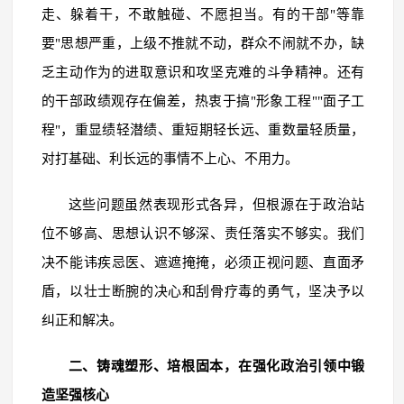
走、躲着干，不敢触碰、不愿担当。有的干部"等靠
要"思想严重，上级不推就不动，群众不闹就不办，缺
乏主动作为的进取意识和攻坚克难的斗争精神。还有
的干部政绩观存在偏差，热衷于搞"形象工程""面子工
程"，重显绩轻潜绩、重短期轻长远、重数量轻质量，
对打基础、利长远的事情不上心、不用力。
这些问题虽然表现形式各异，但根源在于政治站
位不够高、思想认识不够深、责任落实不够实。我们
决不能讳疾忌医、遮遮掩掩，必须正视问题、直面矛
盾，以壮士断腕的决心和刮骨疗毒的勇气，坚决予以
纠正和解决。
二、铸魂塑形、培根固本，在强化政治引领中锻
造坚强核心