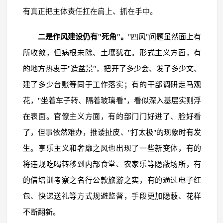
有真正把主体责任扛在肩上、抓在手中。
二是作风建设仍有"死角"。
"四风"问题虽然面上有
所收敛，但病根未除、土壤犹在。形式主义方面，有
的地方热衷于"造盆景"，把开了多少会、发了多少文、
建了多少台账等同于工作落实；有的干部调研走马观
花，"坐着车子转、隔着玻璃看"，看似深入基层实则浮
在表面。官僚主义方面，有的部门门好进了、脸好看
了，但事依然难办，推诿扯皮、"打太极"的现象时有发
生。享乐主义和奢靡之风也出现了一些新变体，有的
将违规吃喝转移到内部食堂、农家乐等隐蔽场所，有
的借培训考察之名行公款旅游之实，有的通过电子红
包、快递送礼等方式规避监督，手段更加隐蔽、花样
不断翻新。