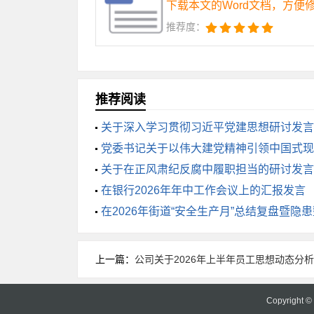
下载本文的Word文档，方便
目单位办理土地、规划、环评、稳评、能评等
推荐度：
年即将进入“十五五”规划编制前期阶段，
国家和省里的规划“盘子”，为我市未来五
推荐阅读
三、压实责任、严督实导，凝聚项目
关于深入学习贯彻习近平党建思想研讨发言
项目建设涉及面广、关联度高，单靠
党委书记关于以伟大建党精神引领中国式现
关于在正风肃纪反腐中履职担当的研讨发言
和最硬的作风，推动项目建设各项任务落
在银行2026年年中工作会议上的汇报发言
在2026年街道“安全生产月”总结复盘暨隐
（一）压实各方责任，构建梯次推进的
园区是项目落地的承载主体，党政主要负
上一篇：
公司关于2026年上半年员工思想动态分
调度，绝不能当“甩手掌柜”和“太平官”
负责”的原则，主动对接项目单位，上门服
Copyright 