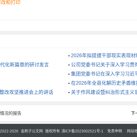
修改和打印
各项手续，提高项目的“成熟度”和“可批性”。三是强化“十四五
各单位要前瞻性思考、全局性谋划，把关乎我市中长期发展的重
年的持续发展蓄势赋能。
建设攻坚的强大合力
2026年拟提拔干部现实表现材
哪一个部门、哪一个人是不可能完成任务的。必须压紧压实各方
代化新篇章的研讨发言
公司党委书记关于深入学习贯
集团党委书记在深入学习习近
细落实。
在2026年全县化解历史矛盾
患整改攻坚推进会上的讲话
关于作风建设暨纠治形式主义
“责任链”。责任是落实的保障，没有责任就没有执行力。一是
责同志是第一责任人，必须亲自挂帅、靠前指挥。对本辖区内的
析情况的报告
下
。二是要压实行业主管部门的牵头责任。发改、商务、自规、住建
务、集成审批，切实把“管理”变为“服务”。三是要压实项目建
© 2022-2026
金刷子公文网
版权所有
滇ICP备2023002521号-1
免责申明
网站