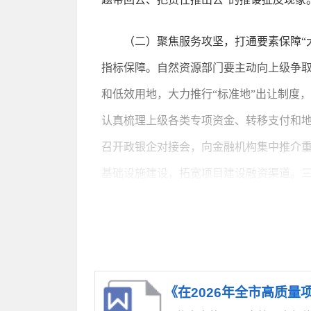
（二）聚焦服务攻坚，打通要素保障“
指标保障。自然资源部门要主动向上级争
和低效用地，大力推行“标准地”出让制度
认真梳理上级各类专项资金、转移支付和地
召开政银企对接会，向金融机构集中推介重
基础设施建设，拓宽项目建设融资渠道。
成后“有厂房无水电、有设备无宽带”的现
（三）聚焦谋划攻坚，增强项目储备“
批、开工一批、投产一批”的滚动接续机制
紧谋划储备一批打基础、利长远、增后劲