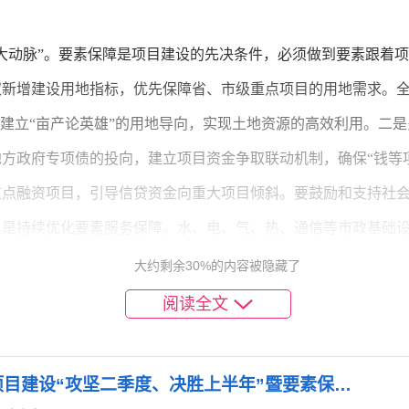
大动脉”。要素保障是项目建设的先决条件，必须做到要素跟着
取新增建设用地指标，优先保障省、市级重点项目的用地需求。
，建立“亩产论英雄”的用地导向，实现土地资源的高效利用。二
方政府专项债的投向，建立项目资金争取联动机制，确保“钱等项
点融资项目，引导信贷资金向重大项目倾斜。要鼓励和支持社会资本
三是持续优化要素服务保障。水、电、气、热、通信等市政基础
象发生。要严格执行首问负责制、限时办结制，确保业主单位不
大约剩余30%的内容被隐藏了
阅读全文
新动能”。项目储备是经济高质量发展的“蓄水池”，必须立足当
。紧扣国家政策导向和产业发展趋势，围绕新型基础设施建设、
《在2026年全市高质量项目建设“攻坚二季度、决胜上半年”暨要素保障工作推进会上的讲话.doc》
的大项目、好项目。二是提高项目前期工作的深度和质量。在项