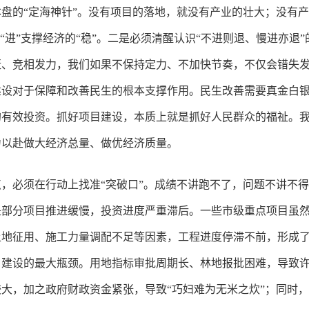
盘的“定海神针”。没有项目的落地，就没有产业的壮大；没有
“进”支撑经济的“稳”。二是必须清醒认识“不进则退、慢进亦退
赶、竞相发力，我们如果不保持定力、不加快节奏，不仅会错失
建设对于保障和改善民生的根本支撑作用。民生改善需要真金白
有效投资。抓好项目建设，本质上就是抓好人民群众的福祉。我
力以赴做大经济总量、做优经济质量。
，必须在行动上找准“突破口”。成绩不讲跑不了，问题不讲不
是部分项目推进缓慢，投资进度严重滞后。一些市级重点项目虽
地征用、施工力量调配不足等因素，工程进度停滞不前，形成了令
目建设的最大瓶颈。用地指标审批周期长、林地报批困难，导致
大，加之政府财政资金紧张，导致“巧妇难为无米之炊”；同时