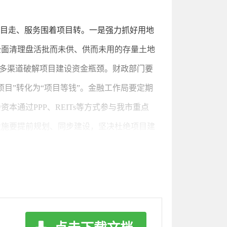
项目走、服务围着项目转。一是强力抓好用地
全面清理盘活批而未供、供而未用的存量土地
是多渠道破解项目建设资金瓶颈。财政部门要
目”转化为“项目等钱”。金融工作局要定期
通过PPP、REITs等方式参与我市重点
设施要提前规划、同步建设，坚决杜绝项目建
跑冤枉路、不花冤枉钱。
前、着眼长远。一是构建“谋划一批、储备一
城市更新、全域旅游、乡村振兴等领域，抓
目前期手续办理阶段，要安排专人指导帮助项