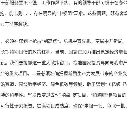
干部服务意识不强，工作作风不实。有的领导干部习惯于在办公
则拖、能卡则卡”，存在明显的“中梗阻”现象。这些问题，既有
大力气彻底解决。
，必须在谋划上抢占“制高点”。危机中育先机，变局中开新局
超长期特别国债的政策红利。当前，国家正加力推出稳定经济增
建设。我们要抢抓这一重大政策窗口，找准国家投资导向与我市
地”的重大项目。二是必须准确把握新质生产力发展带来的产业
沿赛道，围绕数字经济、绿色低碳等领域，敢于谋划“10亿级”乃
装的科学性。坚决改变过去“拍脑袋”定项目、“拍胸脯”建项目
可行性研究报告，提高项目成熟度，确保“申报一批、争取一批