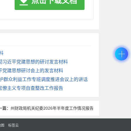
点击下载文档
”规划收官和“十五五”规划编制的衔接。明
大产业、重大基础设施项目，尽可能多地纳入
料
责任，建立健全高效协调机制，以严明的纪律
彻习近平党建思想的研讨发言材料
平党建思想研讨会上的发言材料
维护群众利益工作专班调度推进会议上的讲话
官僚主义专项自查整改工作报告
要坚决压实属地管理责任。各镇（街道）、各
所有重点项目建设进度，做到每天过问、每周
一篇：
州财政局机关纪委2026年半年度工作情况报告
、生态环境等职能部门，要按照“谁主管、谁
设单位的主体责任。各项目业主单位要严格履
地图
标签云