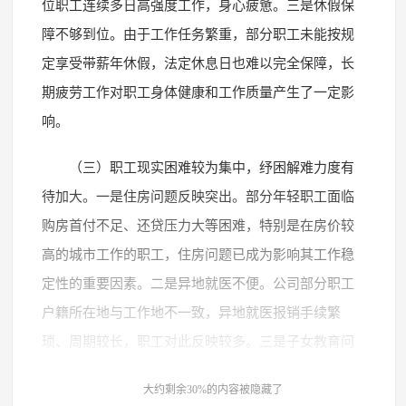
位职工连续多日高强度工作，身心疲惫。三是休假保
障不够到位。由于工作任务繁重，部分职工未能按规
定享受带薪年休假，法定休息日也难以完全保障，长
期疲劳工作对职工身体健康和工作质量产生了一定影
响。
（三）职工现实困难较为集中，纾困解难力度有
待加大。一是住房问题反映突出。部分年轻职工面临
购房首付不足、还贷压力大等困难，特别是在房价较
高的城市工作的职工，住房问题已成为影响其工作稳
定性的重要因素。二是异地就医不便。公司部分职工
户籍所在地与工作地不一致，异地就医报销手续繁
琐、周期较长，职工对此反映较多。三是子女教育问
题困扰。部分职工子女面临入园难、入学难等现实问
大约剩余30%的内容被隐藏了
题，特别是双职工家庭，工作与照顾子女之间的矛盾