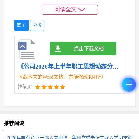
较为突出。
阅读全文
（四）专业人才结构性短缺，队伍建设面临挑
职工
分析
战。一是高层次人才引进困难。受行业特点和地域因
素影响，公司在引进高层次专业技术人才方面存在一
点击下载文档
定困难，部分关键岗位人才储备不足。二是复合型人
才培养周期较长。随着公司业务板块不断拓展，对兼
《公司2026年上半年职工思想动态分析报告.doc》
具专业技术能力和管理能力的复合型人才需求日益迫
下载本文的Word文档，方便修改和打印
切，但现有培养体系难以满足快速成才的需要。三是
推荐度：
人才流失风险需关注。部分优秀年轻职工面临外部高
薪诱惑和更好发展平台的吸引，存在一定的流失隐
患。
推荐阅读
四、对策措施及工作安排
2026年国有企业干部入党申请
集团党委书记在深入学习贯彻