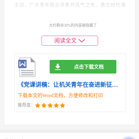
主动，广大青年就必须勇开风气之先，勇立时代潮
头。
大约剩余30%的内容被隐藏了
机关青年通过奋进新征程“青年篇章”，要在守正
创新中走在前列。守正者不迷，创新者恒强。要充分
阅读全文
发挥青年人思维敏捷、接受能力强的优势，站在时代
前沿观察思考问题，跟着问题走、奔着问题去，勇于
跳出条条框框限制，善于借鉴先进地区的成功经验，
点击下载文档
把干事热情和科学精神结合起来，坚持从实际出发谋
《党课讲稿：让机关青年在奋进新征程“青年篇章”中保持斗争自觉.doc》
划事业和工作，以创造性工作把党中央和省委各项决
下载本文的Word文档，方便修改和打印
策部署落到实处。要在实干争优中作出表率。大道至
推荐度：
简，实干为要。面对新形势新任务，要将自己所掌握
的知识技能转化为社会生产力，在经济发展第一线，
在科技攻关最前沿，在乡村振兴主战场，在社会服务
各领域，主动认领“急难险重”任务，以参与重大项