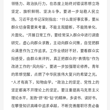
领悟力、政治执行力，在态度上始终对错误思想立场
坚定、旗帜鲜明、坚决斗争。要进一步站稳人民立
场。习近平总书记深刻指出：“什么是好事实事，要从
群众切身需要来考量，不能主观臆断，不能简单化、
片面化。”开展日常工作，要经常深入群众中进行调查
研究，虚心向群众求教，主动向群众问策，自觉把群
众满意作为工作追求。工作业绩好不好，要看群众实
际感受，由群众来评判，真正把群众的“表情包”作为
改进工作的“风向标”。要进一步加强理论修养。青年
的思想觉醒，点燃了中华民族伟大复兴的希望之光。
“人才有高下，知物由学。”政治上的坚定、党性上的
坚定都离不开理论上的坚定。要注重提高马克思主义
理论水平，发扬“挤”和“钻”的精神，多读书、读好书，
在攀登知识高峰中追求卓越，不断完善履职尽责必备