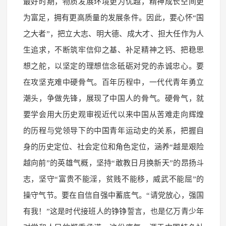
最好时期，物质发展环境更为优越，精神成长空间更
为富足，拥有更高质量的发展条件。因此，要心怀“国
之大者”，把立大志、明大德、成大才、担大任作为人
生追求，不断筑牢信仰之基、补足精神之钙、把稳思
想之舵，以坚定的理想信念砥砺对党的赤诚忠心。要
在攻坚克难中硬骨气。百年历程中，一代代青年勇立
潮头，争做先锋，展现了中国人的骨气。硬骨气，就
要学会用大历史观审视近代以来中国从苦难走向辉煌
的历程与党领导下的中国青年运动史的关系，把握自
身的历史定位、社会定位和角色定位，涵养“越是艰险
越向前”的英雄气概，坚持“敢教日月换新天”的昂扬斗
志，坚守“富贵不能淫，贫贱不能移，威武不能屈”的
操守气节。要在自信自强中蓄底气。“请党放心，强国
有我！”这是时代接班人的铮铮誓言，也是亿万青少年