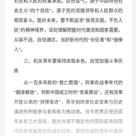
对党和人民的郑重承诺。这份底气，源于中国特色社
会主义“四个自信”，源于党的坚强领导和人民群众的
艰苦奋斗。面对未来，要不断追求“我将无我，不负人
民”的精神境界，深刻理解把握时代潮流和国家需要，
从容不迫、自信通达，当好新时代的“长征者”和“接棒
人”。
三、机关青年要保持进取本色，自觉加强斗争历
练
从一百多年前的“救亡图强”，到革命战争年代的
“翻身解放”，到新中国成立时的“发奋建设”，还有改革
开放以来的“拼搏奋进”，青年始终是社会变革与历史
演进的积极参与者和有力推动者。当今世界正经历百
年未有之大变局，面对充满不确定性的国际局势和国
内改革发展稳定的艰巨任务，要想在激烈竞争中赢得