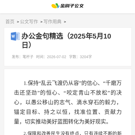
首页
公文写作
写作用典
>
>
>
办公金句精选（2025年5月10
日）
发布：笔杆子
时间：2026-07-02
字数：3204字
1.保持“乱云飞渡仍从容”的信心、“千磨万
击还坚劲”的恒心、“咬定青山不放松”的决
心，以愚公移山的志气、滴水穿石的毅力，
锚定目标、持之以恒，找准位置、贡献力
量，切实推动美好蓝图转化为美好现实。
2.保障和改善民生没有终点，只有连续不断的新