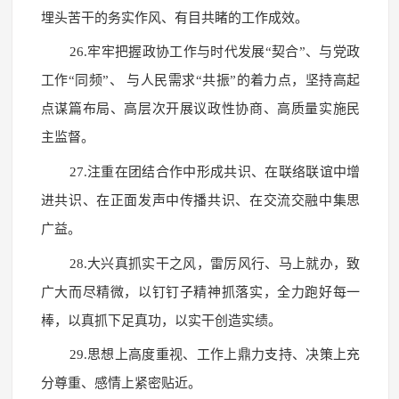
埋头苦干的务实作风、有目共睹的工作成效。
26.牢牢把握政协工作与时代发展“契合”、与党政
工作“同频”、 与人民需求“共振”的着力点，坚持高起
点谋篇布局、高层次开展议政性协商、高质量实施民
主监督。
27.注重在团结合作中形成共识、在联络联谊中增
进共识、在正面发声中传播共识、在交流交融中集思
广益。
28.大兴真抓实干之风，雷厉风行、马上就办，致
广大而尽精微，以钉钉子精神抓落实，全力跑好每一
棒，以真抓下足真功，以实干创造实绩。
29.思想上高度重视、工作上鼎力支持、决策上充
分尊重、感情上紧密贴近。