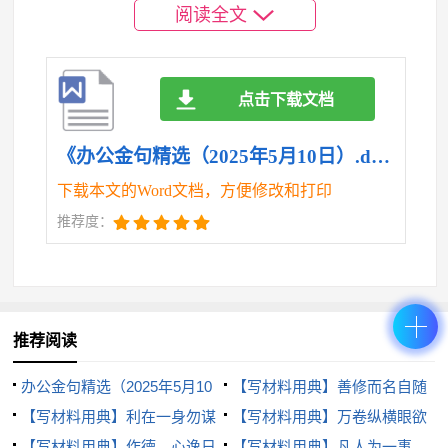
阅读全文
职方向不偏、力度更大，努力在各项事业发展中留下
鲜明的政协“印记”、交出政协的高分“报表”。
35.在提高行政效能上争作表率，在承担社会责任
点击下载文档
上勇挑重担，在推进乡村振兴上展现风采。
《办公金句精选（2025年5月10日）.doc》
36.大发展小困难，小发展大困难，我们必须扭住
经济建设这个中心不放，以经济特别是产业、园区的
下载本文的Word文档，方便修改和打印
大跨越，推动问题的大解决、发展的大跃升。
推荐度：
37.越是在困难面前，越要踔厉奋发、一往无前，
敢于战胜艰难险阻，闯出事业新局面、闯出发展新天
地；越是在困难面前，越要解放思想、创新创优、勇
推荐阅读
于攀高，创出干群精气神、创出发展新活力；越是在
办公金句精选（2025年5月10
【写材料用典】善修而名自随
困难面前，越要不等不靠、主动作为、高效作为，团
日）
【写材料用典】利在一身勿谋
之
【写材料用典】万卷纵横眼欲
结凝聚各方力量，干出一番新气象、干出发展新业
也，利在天下者谋之
【写材料用典】作德，心逸日
枯，一窗昏晓送流年
【写材料用典】凡人为一事，