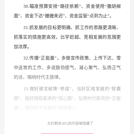
30.瞄准预算安排“路径依赖”、资金使用“撒胡椒
面”、资金下达“姗姗来迟”、资金监管“点到为止”。
31.抓发展的目标更明确、抓工作的思路更清晰、
抓落实的措施更高效，比学赶超、竞相发展的氛围更
加浓厚。
32.传播“正能量”，多做宣传政策、上传下达、雪
中送炭的工作，多说鼓劲提气、凝心聚气、弘扬正气
的话，唱响时代主旋律。
33.做好建言献策“参谋”，当好区域发展的“智囊
团”、画好团结奋进的“同心圆”、弘扬时代新风的“正能
量”、做好经济发展的“助推器”。
34.精准聚焦科学履职、做到协商议政由此着眼、
大约剩余30%的内容被隐藏了
民主监督向此发力、服务助推依此开展，确保政协履